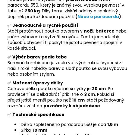
paracordu 550, který je známý svou vysokou pevností v
tahu až
250 kg
. Díky tomu získáš odolný a spolehlivý
doplněk pro každodenní použití.
(
Něco o paracordu
)
✅
Jednoduché a rychlé použití
Stačí protáhnout poutko otvorem v
noži
,
baterce
nebo
jiném vybavení a vytvořit smyčku. Tento jednoduchý
způsob uchycení ti poskytne jistotu pevného spojení v
každé situaci.
✅
Výběr barev podle tebe
Barevná kombinace je zcela ve tvých rukou. Vyber si z
naší široké nabídky barev a slaď poutko se svou výbavou
nebo osobním stylem.
✅
Možnost úpravy délky
Celková délka poutka včetně smyčky je
20 cm
. Po
provlečení se délka zkrátí přibližně o
3 cm
. Pokud si
přeješ ještě menší poutko než
10 cm
, stačí požadovaný
rozměr uvést do
poznámky k objednávce
.
✅
Technické specifikace
Délka zapleteného paracordu 550 je cca
1,5 m
Šířka:
10 mm