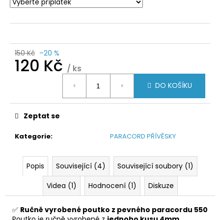
150 Kč
–20 %
120 Kč
/ ks
Měrná
DO KOŠÍKU
cena:
Zeptat se
Kategorie
:
PARACORD PŘÍVĚSKY
Popis
Související (4)
Související soubory (1)
Videa (1)
Hodnocení (1)
Diskuze
✅
Ručně vyrobené poutko z pevného paracordu 550
Poutko je ručně vyrobené z
jednoho kusu 4mm