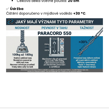
Celková délka včetně poutka:
20 cm
✅
Údržba
Čištění doporučeno v mýdlové vodědo
+30 °C
.