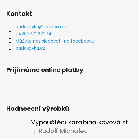
Z
á
Kontakt
p
a
padakovka
@
seznam.cz
t
+420777267274
í
Můžete nás sledovat i na facebooku.
padakovka.cz
Přijímáme online platby
Hodnocení výrobků
Vypouštěcí karabina kovová stříbrná
Rudolf Michalec
|
Hodnocení produktu je 5 z 5 hvězdiček.