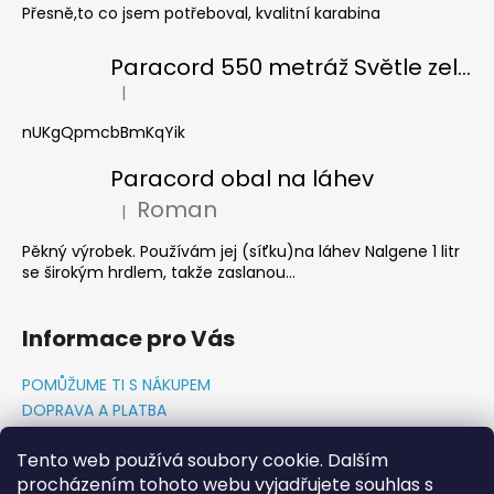
Přesně,to co jsem potřeboval, kvalitní karabina
Paracord 550 metráž Světle zelená
|
Hodnocení produktu je 5 z 5 hvězdiček.
nUKgQpmcbBmKqYik
Paracord obal na láhev
Roman
|
Hodnocení produktu je 5 z 5 hvězdiček.
Pěkný výrobek. Používám jej (síťku)na láhev Nalgene 1 litr
se širokým hrdlem, takže zaslanou...
Informace pro Vás
POMŮŽUME TI S NÁKUPEM
DOPRAVA A PLATBA
O NÁS-PŘÍBĚH PADAKOVKA.CZ
Tento web používá soubory cookie. Dalším
GDPR PODMÍNKY
procházením tohoto webu vyjadřujete souhlas s
Napište nám