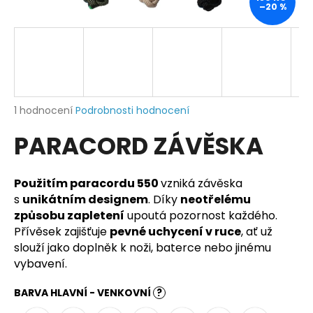
–20 %
a
j
í
t
?
Průměrné
1 hodnocení
Podrobnosti hodnocení
hodnocení
PARACORD ZÁVĚSKA
produktu
je
HLEDAT
5,0
z
Použitím paracordu 550
vzniká závěska
5
s
unikátním designem
. Díky
neotřelému
hvězdiček.
způsobu zapletení
upoutá pozornost každého.
D
Přívěsek zajišťuje
pevné uchycení v ruce
, ať už
o
slouží jako doplněk k noži, baterce nebo jinému
p
vybavení.
o
r
BARVA HLAVNÍ - VENKOVNÍ
?
u