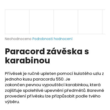
a
j
í
t
?
Průměrné
Neohodnoceno
Podrobnosti hodnocení
hodnocení
Paracord závěska s
produktu
je
HLEDAT
karabinou
0,0
z
5
hvězdiček.
Přívěsek je ručně upleten pomocí kulatého uzlu z
D
jednoho kusu paracordu 550. Je
o
zakončen pevnou vypouštěcí karabinkou, která
p
zajišťuje spolehlivé upevnění předmětů. Barevné
o
provedení přívěsku lze přizpůsobit podle tvého
r
výběru.
u