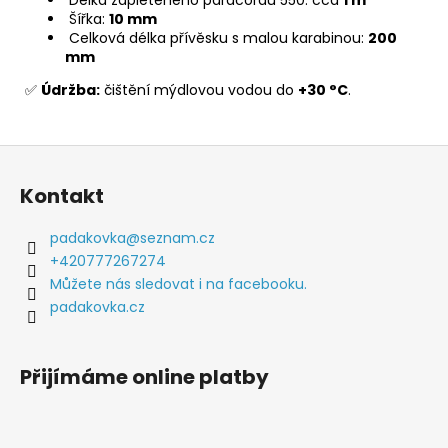
Šířka:
10 mm
Celková délka přívěsku s malou karabinou:
200
mm
✅
Údržba:
čištění mýdlovou vodou do
+30 °C
.
Z
á
Kontakt
p
a
padakovka
@
seznam.cz
t
+420777267274
í
Můžete nás sledovat i na facebooku.
padakovka.cz
Přijímáme online platby