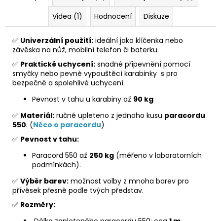
Videa (1)
Hodnocení
Diskuze
✅
Univerzální použití:
ideální jako klíčenka nebo
závěska na nůž, mobilní telefon či baterku.
✅
Praktické uchycení:
snadné připevnění pomocí
smyčky nebo pevné vypouštěcí karabinky s pro
bezpečné a spolehlivé uchycení.
Pevnost v tahu u karabiny až
90 kg
✅
Materiál:
ručně upleteno z jednoho kusu
paracordu
550
. (
Něco o paracordu
)
✅
Pevnost v tahu:
Paracord 550 až
250 kg
(měřeno v laboratorních
podmínkách).
✅
Výběr barev:
možnost volby z mnoha barev pro
přívěsek přesně podle tvých představ.
✅
Rozměry:
Délka zapleteného paracordu 550: cca
1 m