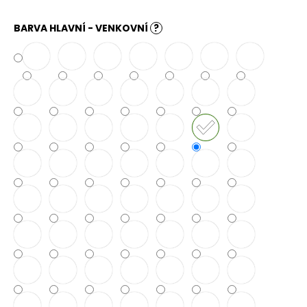
č
u
BARVA HLAVNÍ - VENKOVNÍ
?
j
e
m
e