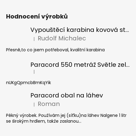
Hodnocení výrobků
Vypouštěcí karabina kovová stříbrná
Rudolf Michalec
|
Hodnocení produktu je 5 z 5 hvězdiček.
Přesně,to co jsem potřeboval, kvalitní karabina
Paracord 550 metráž Světle zelená
|
Hodnocení produktu je 5 z 5 hvězdiček.
nUKgQpmcbBmKqYik
Paracord obal na láhev
Roman
|
Hodnocení produktu je 5 z 5 hvězdiček.
Pěkný výrobek. Používám jej (síťku)na láhev Nalgene 1 litr
se širokým hrdlem, takže zaslanou...