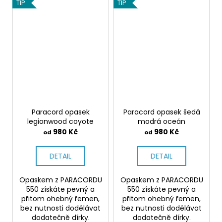
TIP
TIP
Paracord opasek
Paracord opasek šedá
legionwood coyote
modrá oceán
980 Kč
980 Kč
od
od
DETAIL
DETAIL
Opaskem z PARACORDU
Opaskem z PARACORDU
550 získáte pevný a
550 získáte pevný a
přitom ohebný řemen,
přitom ohebný řemen,
bez nutnosti dodělávat
bez nutnosti dodělávat
dodatečně dírky.
dodatečně dírky.