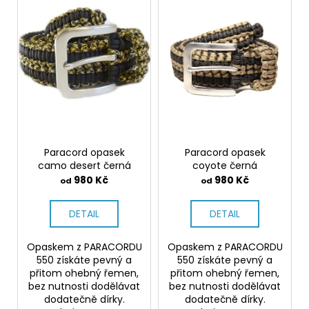
ý
p
i
s
p
r
o
d
Paracord opasek
Paracord opasek
u
camo desert černá
coyote černá
k
980 Kč
980 Kč
od
od
t
ů
DETAIL
DETAIL
Opaskem z PARACORDU
Opaskem z PARACORDU
550 získáte pevný a
550 získáte pevný a
přitom ohebný řemen,
přitom ohebný řemen,
bez nutnosti dodělávat
bez nutnosti dodělávat
dodatečně dírky.
dodatečně dírky.