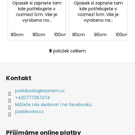
Opasek si zapnete tam
Opasek si zapnete tam
kde potřebujete v
kde potřebujete v
rozmezí 1cm. Vše je
rozmezí 1cm. Vše je
vyrobeno na...
vyrobeno na...
80cm
90cm
100cm
80cm
110cm
90cm
120cm
100cm
130cm 
8
položek celkem
O
v
Z
l
á
á
Kontakt
d
p
a
a
padakovka
@
seznam.cz
c
t
+420777267274
í
í
Můžete nás sledovat i na facebooku.
p
padakovka.cz
r
v
k
Přijímáme online platby
y