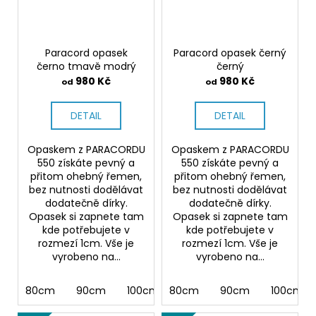
Paracord opasek
Paracord opasek černý
černo tmavě modrý
černý
980 Kč
980 Kč
od
od
DETAIL
DETAIL
Opaskem z PARACORDU
Opaskem z PARACORDU
550 získáte pevný a
550 získáte pevný a
přitom ohebný řemen,
přitom ohebný řemen,
bez nutnosti dodělávat
bez nutnosti dodělávat
dodatečně dírky.
dodatečně dírky.
Opasek si zapnete tam
Opasek si zapnete tam
kde potřebujete v
kde potřebujete v
rozmezí 1cm. Vše je
rozmezí 1cm. Vše je
vyrobeno na...
vyrobeno na...
80cm
90cm
100cm
80cm
110cm
90cm
120cm
100cm
130cm 