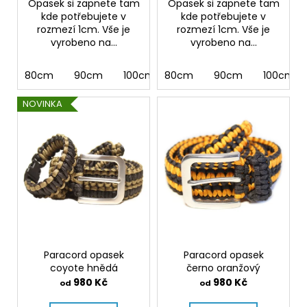
Opasek si zapnete tam
Opasek si zapnete tam
kde potřebujete v
kde potřebujete v
rozmezí 1cm. Vše je
rozmezí 1cm. Vše je
vyrobeno na...
vyrobeno na...
80cm
90cm
100cm
80cm
110cm
90cm
120cm
100cm
130cm 
NOVINKA
Paracord opasek
Paracord opasek
coyote hnědá
černo oranžový
980 Kč
980 Kč
od
od