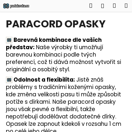
K
Přejít
Hledat
Náku
M
Přihlášen
na
o
obsah
Zpět
Zpět
košík
š
PARACORD OPASKY
í
C
k
o
Barevná kombinace dle vašich
p
představ:
Naše výrobky ti umožňují
o
barevnou kombinaci podle tvých
preferencí, což ti dává možnost vytvořit si
t
originální a osobitý styl.
ř
e
Odolnost a flexibilita:
Jistě znáš
b
problémy s tradičními koženými opasky,
u
kde změna velikosti pasu ti může způsobit
j
potíže s dírkami. Naše paracord opasky
e
jsou však pevné a flexibilní, takže
t
nepotřebují dodělávat dodatečné dírky.
e
Opasek lze zapnout kdekoli v rozsahu 1 cm
n
po celé jeho délce.