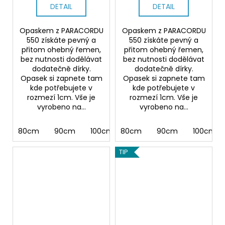
DETAIL
DETAIL
Opaskem z PARACORDU
Opaskem z PARACORDU
550 získáte pevný a
550 získáte pevný a
přitom ohebný řemen,
přitom ohebný řemen,
bez nutnosti dodělávat
bez nutnosti dodělávat
dodatečně dírky.
dodatečně dírky.
Opasek si zapnete tam
Opasek si zapnete tam
kde potřebujete v
kde potřebujete v
rozmezí 1cm. Vše je
rozmezí 1cm. Vše je
vyrobeno na...
vyrobeno na...
80cm
90cm
100cm
80cm
110cm
90cm
120cm
100cm
130cm 
TIP