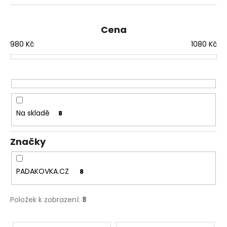
z
e
n
Cena
í
980
Kč
1080
Kč
p
r
o
d
u
Na skladě
8
k
t
Značky
ů
PADAKOVKA.CZ
8
Položek k zobrazení:
8
V