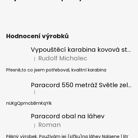
v
ý
p
i
s
Hodnocení výrobků
u
Vypouštěcí karabina kovová stříbrná
Rudolf Michalec
|
Hodnocení produktu je 5 z 5 hvězdiček.
Přesně,to co jsem potřeboval, kvalitní karabina
Paracord 550 metráž Světle zelená
|
Hodnocení produktu je 5 z 5 hvězdiček.
nUKgQpmcbBmKqYik
Paracord obal na láhev
Roman
|
Hodnocení produktu je 5 z 5 hvězdiček.
Pěkný výrobek. Používám jej (síťku)na láhev Nalgene 1 litr