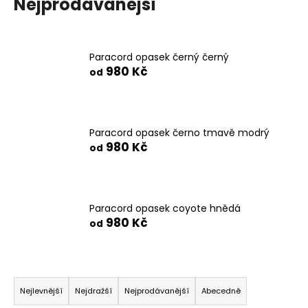
Nejprodávanější
Paracord opasek černý černý
980 Kč
od
Paracord opasek černo tmavě modrý
980 Kč
od
Paracord opasek coyote hnědá
980 Kč
od
Ř
a
Nejlevnější
Nejdražší
Nejprodávanější
Abecedně