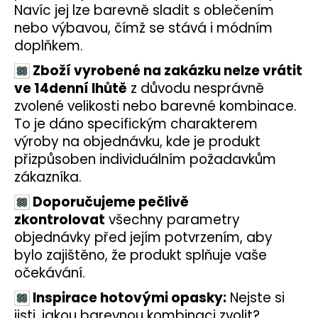
č
Navíc jej lze barevně sladit s oblečením
u
nebo výbavou, čímž se stává i módním
j
doplňkem.
e
m
Zboží vyrobené na zakázku nelze vrátit
e
ve 14denní lhůtě
z důvodu nesprávně
zvolené velikosti nebo barevné kombinace.
To je dáno
specifickým charakterem
výroby na objednávku, kde je produkt
přizpůsoben individuálním požadavkům
zákazníka.
Doporučujeme pečlivě
zkontrolovat
všechny parametry
objednávky před jejím potvrzením, aby
bylo zajištěno, že produkt splňuje vaše
očekávání.
Inspirace hotovými opasky:
Nejste si
jisti, jakou barevnou kombinaci zvolit?