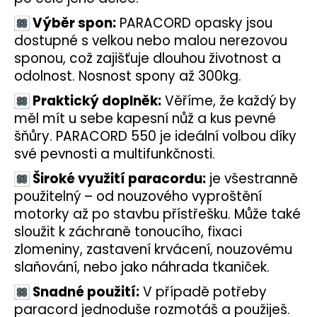
a
Výběr spon:
PARACORD opasky jsou
j
dostupné s velkou nebo malou nerezovou
í
sponou, což zajišťuje dlouhou životnost a
t
odolnost. Nosnost spony až 300kg.
?
Praktický doplněk:
Věříme, že každý by
měl mít u sebe kapesní nůž a kus pevné
šňůry. PARACORD 550 je ideální volbou díky
své pevnosti a multifunkčnosti.
HLEDAT
Široké využití paracordu:
je všestranně
použitelný – od nouzového vyproštění
motorky až po stavbu přístřešku. Může také
D
sloužit k záchraně tonoucího, fixaci
o
zlomeniny, zastavení krvácení, nouzovému
p
slaňování, nebo jako náhrada tkaniček.
o
r
Snadné použití:
V případě potřeby
u
paracord jednoduše rozmotáš a použiješ.