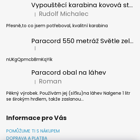
Vypouštěcí karabina kovová stříbrná
Rudolf Michalec
|
Hodnocení produktu je 5 z 5 hvězdiček.
Přesně,to co jsem potřeboval, kvalitní karabina
Paracord 550 metráž Světle zelená
|
Hodnocení produktu je 5 z 5 hvězdiček.
nUKgQpmcbBmKqYik
Paracord obal na láhev
Roman
|
Hodnocení produktu je 5 z 5 hvězdiček.
Pěkný výrobek. Používám jej (síťku)na láhev Nalgene 1 litr
se širokým hrdlem, takže zaslanou...
Informace pro Vás
POMŮŽUME TI S NÁKUPEM
DOPRAVA A PLATBA