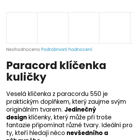
a
j
í
t
?
Průměrné
Neohodnoceno
Podrobnosti hodnocení
hodnocení
Paracord klíčenka
produktu
je
HLEDAT
kuličky
0,0
z
5
hvězdiček.
Veselá klíčenka z paracordu 550 je
D
praktickým doplňkem, který zaujme svým
o
originálním tvarem.
Jedinečný
p
design
klíčenky, který může při troše
o
fantazie připomínat různé tvary. Ideální pro
r
ty, kteří hledají něco
nevšedního a
u