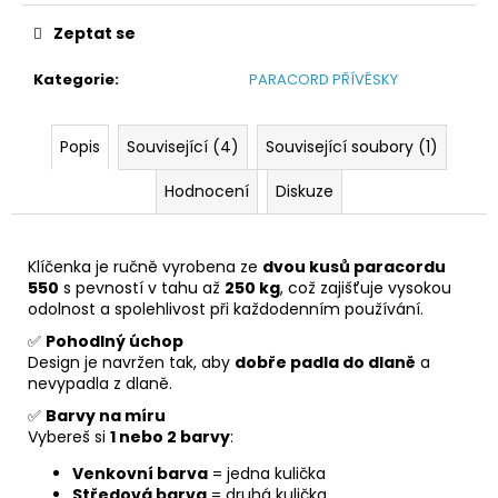
Zeptat se
Kategorie
:
PARACORD PŘÍVĚSKY
Popis
Související (4)
Související soubory (1)
Hodnocení
Diskuze
Klíčenka je ručně vyrobena ze
dvou kusů paracordu
550
s pevností v tahu až
250 kg
, což zajišťuje vysokou
odolnost a spolehlivost při každodenním používání.
✅
Pohodlný úchop
Design je navržen tak, aby
dobře padla do dlaně
a
nevypadla z dlaně.
✅
Barvy na míru
Vybereš si
1 nebo 2 barvy
:
Venkovní barva
= jedna kulička
Středová barva
= druhá kulička