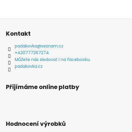
Z
á
Kontakt
p
a
padakovka
@
seznam.cz
t
+420777267274
í
Můžete nás sledovat i na facebooku.
padakovka.cz
Přijímáme online platby
Hodnocení výrobků