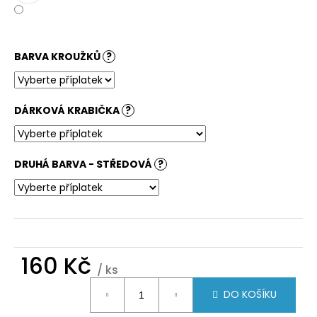
BARVA KROUŽKŮ
?
DÁRKOVÁ KRABIČKA
?
DRUHÁ BARVA - STŘEDOVÁ
?
160 Kč
/ ks
Měrná
DO KOŠÍKU
cena: