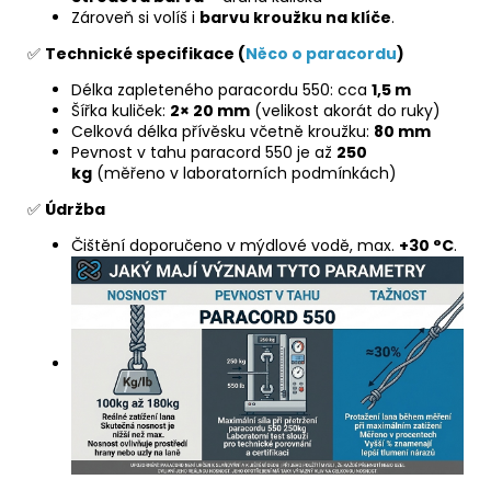
Zároveň si volíš i
barvu kroužku na klíče
.
✅
Technické specifikace (
Něco o paracordu
)
Délka zapleteného paracordu 550: cca
1,5 m
Šířka kuliček:
2× 20 mm
(velikost akorát do ruky)
Celková délka přívěsku včetně kroužku:
80 mm
Pevnost v tahu paracord 550 je až
250
kg
(měřeno v laboratorních podmínkách)
✅
Údržba
Čištění doporučeno v mýdlové vodě, max.
+30 °C
.