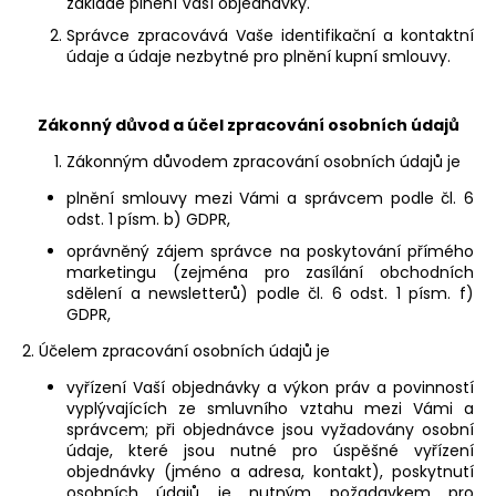
č
základě plnění Vaší objednávky.
u
Správce zpracovává Vaše identifikační a kontaktní
j
údaje a údaje nezbytné pro plnění kupní smlouvy.
e
m
e
Zákonný důvod a účel zpracování osobních údajů
Zákonným důvodem zpracování osobních údajů je
plnění smlouvy mezi Vámi a správcem podle čl. 6
odst. 1 písm. b) GDPR,
oprávněný zájem správce na poskytování přímého
marketingu (zejména pro zasílání obchodních
sdělení a newsletterů) podle čl. 6 odst. 1 písm. f)
GDPR,
2. Účelem zpracování osobních údajů je
vyřízení Vaší objednávky a výkon práv a povinností
vyplývajících ze smluvního vztahu mezi Vámi a
správcem; při objednávce jsou vyžadovány osobní
údaje, které jsou nutné pro úspěšné vyřízení
objednávky (jméno a adresa, kontakt), poskytnutí
osobních údajů je nutným požadavkem pro