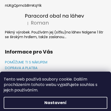
nUKgQpmcbBmKqYik
Paracord obal na láhev
Roman
|
Hodnocení produktu je 5 z 5 hvězdiček.
Pěkný výrobek. Používám jej (síťku)na láhev Nalgene 1 litr
se širokým hrdlem, takže zaslanou...
Informace pro Vás
POMŮŽUME TI S NÁKUPEM
DOPRAVA A PLATBA
O NÁS-PŘÍBĚH PADAKOVKA.CZ
Tento web používá soubory cookie. Dalším
GDPR PODMÍNKY
procházením tohoto webu vyjadřujete souhlas s
Napište nám
jejich používáním.
KONTAKTY
Nastavení
Vytvořil Shoptet