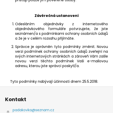
Závěrečná ustanovení
Odesláním objednávky z internetového
objednávkového formuláře potvrzujete, že jste
seznámen/a s podmínkami ochrany osobních údajů
a že je v celém rozsahu přijímáte.
Správce je oprávněn tyto podmínky změnit. Novou
verzi podmínek ochrany osobních údajů zveřejní na
svých internetových stránkách a zároveň Vám zašle
novou verzi těchto podmínek Vaši e-mailovou
adresu, kterou jste správci poskytl/a.
Tyto podmínky nabývají účinnosti dnem 25.5.2018.
Z
á
Kontakt
p
a
padakovka
@
seznam.cz