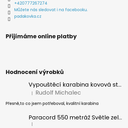
t
+420777267274
í
Můžete nás sledovat i na facebooku.
padakovka.cz
Přijímáme online platby
Hodnocení výrobků
Vypouštěcí karabina kovová stříbrná
Rudolf Michalec
|
Hodnocení produktu je 5 z 5 hvězdiček.
Přesně,to co jsem potřeboval, kvalitní karabina
Paracord 550 metráž Světle zelená
|
Hodnocení produktu je 5 z 5 hvězdiček.