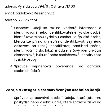
a
adresa: Vyhlídalova 794/6 , Ostrava 713 00
j
email: padakovka@seznam.cz
í
telefon: 777267274
t
Osobními údaji se rozumí veškeré informace o
?
identifikované nebo identifikovatelné fyzické osobě;
identifikovatelnou fyzickou osobou je fyzická osoba,
kterou lze přímo či nepřímo identifikovat, zejména
odkazem na určitý identifikátor, například jméno,
identifikační číslo, lokační údaje, síťový identifikátor
ekonomické, kulturní nebo společenské identity této
HLEDAT
fyzické osoby.
Správce nejmenoval pověřence pro ochranu
osobních údajů.
D
o
p
Zdroje a kategorie zpracovávaných osobních údajů
o
r
Správce zpracovává osobní údaje, které jste mu
u
poskytl/a nebo osobní údaje, které správce získal na