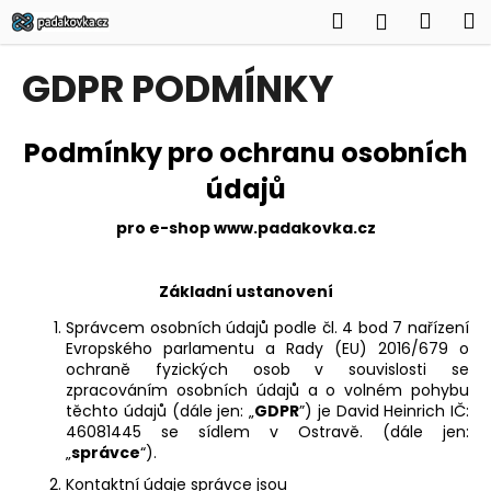
K
Přejít
Hledat
Náku
M
Přihlášen
na
o
obsah
Zpět
Zpět
košík
š
GDPR PODMÍNKY
í
C
k
o
Podmínky pro ochranu osobních
p
údajů
o
t
pro e-shop www.padakovka.cz
ř
e
Základní ustanovení
b
Správcem osobních údajů podle čl. 4 bod 7 nařízení
u
Evropského parlamentu a Rady (EU) 2016/679 o
ochraně fyzických osob v souvislosti se
j
zpracováním osobních údajů a o volném pohybu
e
těchto údajů (dále jen: „
GDPR
”) je David Heinrich IČ:
t
46081445 se sídlem v Ostravě. (dále jen:
„
správce
“).
e
n
Kontaktní údaje správce jsou