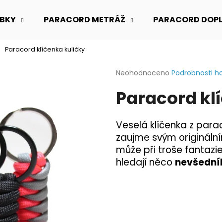
BKY
PARACORD METRÁŽ
PARACORD DOP
Paracord klíčenka kuličky
Co potřebujete najít?
Průměrné
Neohodnoceno
Podrobnosti h
hodnocení
Paracord kl
produktu
HLEDAT
je
0,0
z
Veselá klíčenka z para
5
Doporučujeme
zaujme svým origináln
hvězdiček.
může při troše fantazie
hledají něco
nevšední