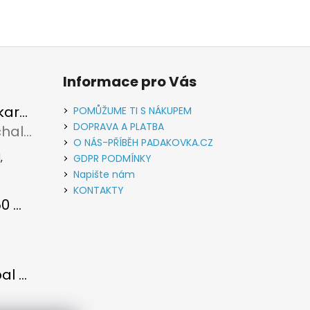
Informace pro Vás
Vypouštěcí karabina kovová stříbrná
POMŮŽUME TI S NÁKUPEM
DOPRAVA A PLATBA
Rudolf Michalec
u je 5 z 5 hvězdiček.
O NÁS-PŘÍBĚH PADAKOVKA.CZ
,
GDPR PODMÍNKY
Napište nám
KONTAKTY
Paracord 550 metráž Světle zelená
u je 5 z 5 hvězdiček.
Paracord obal na láhev
u je 5 z 5 hvězdiček.