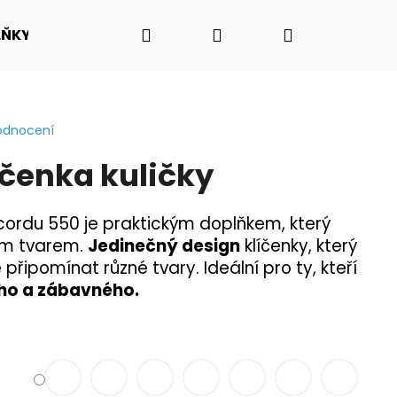
Hledat
Přihlášení
Nákupní
LŇKY
O NÁS - PŘÍBĚH PADAKOVKA.CZ
VIDEO N
košík
odnocení
íčenka kuličky
cordu 550 je praktickým doplňkem, který
ím tvarem.
Jedinečný design
klíčenky, který
 připomínat různé tvary. Ideální pro ty, kteří
ho a zábavného.