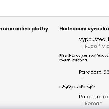
ímáme online platby
Hodnocení výrobků
|
Hodnocení produkt
Přesně,to co jsem potřeboval
kvalitní karabina
|
Hodnocení produkt
nUKgQpmcbBmKqYik
Roman
|
Hodnocení produkt