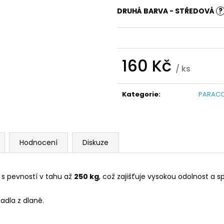
DRUHÁ BARVA - STŘEDOVÁ
?
160 Kč
/ ks
Měrná
cena:
Kategorie
:
PARACO
Hodnocení
Diskuze
s pevností v tahu až
250 kg
, což zajišťuje vysokou odolnost a 
adla z dlaně.