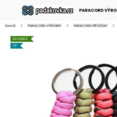
K
Přejít
na
o
PARACORD VÝRO
obsah
Zpět
Zpět
š
do
do
í
Domů
PARACORD VÝROBKY
PARACORD PŘÍVĚSKY
k
obchodu
obchodu
NOVINKA
TIP