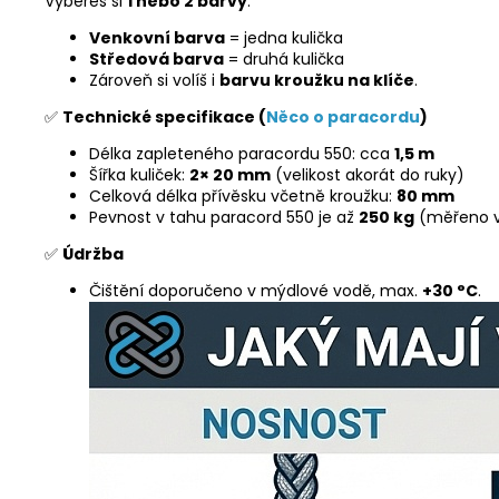
Vybereš si
1 nebo 2 barvy
:
Venkovní barva
= jedna kulička
Středová barva
= druhá kulička
Zároveň si volíš i
barvu kroužku na klíče
.
✅
Technické specifikace (
Něco o paracordu
)
Délka zapleteného paracordu 550: cca
1,5 m
Šířka kuliček:
2× 20 mm
(velikost akorát do ruky)
Celková délka přívěsku včetně kroužku:
80 mm
Pevnost v tahu paracord 550 je až
250 kg
(měřeno v
✅
Údržba
Čištění doporučeno v mýdlové vodě, max.
+30 °C
.