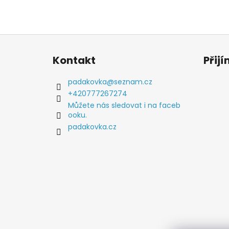
Z
á
Kontakt
Přij
p
a
padakovka
@
seznam.cz
t
+420777267274
í
Můžete nás sledovat i na faceb
ooku.
padakovka.cz