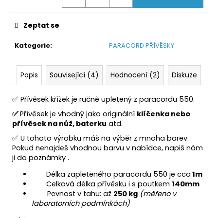
Zeptat se
Kategorie
:
PARACORD PŘÍVĚSKY
Popis
Související (4)
Hodnocení (2)
Diskuze
✅ Přívěsek křížek je ručně upletený z paracordu 550.
✅
Přívěsek je vhodný jako originální
klíčenka nebo
přívěsek na nůž, baterku
atd.
✅
U tohoto výrobku máš na výběr z mnoha barev.
Pokud nenajdeš vhodnou barvu v nabídce, napiš nám
ji do poznámky .
Délka zapleteného paracordu 550 je cca
1m
Celková délka přívěsku i s poutkem
140mm
Pevnost v tahu: až
250 kg
(měřeno v
laboratorních podmínkách)