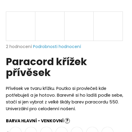
a
j
í
t
?
Průměrné
2 hodnocení
Podrobnosti hodnocení
hodnocení
Paracord křížek
produktu
je
HLEDAT
přívěsek
5,0
z
5
hvězdiček.
Přívěsek ve tvaru křížku. Poutko si provlečeš kde
D
potřebuješ a je hotovo. Barevně si ho ladíš podle sebe,
o
stačí si jen vybrat z velké škály barev paracordu 550.
p
Univerzální pro celodenní nošení.
o
r
BARVA HLAVNÍ - VENKOVNÍ
?
u