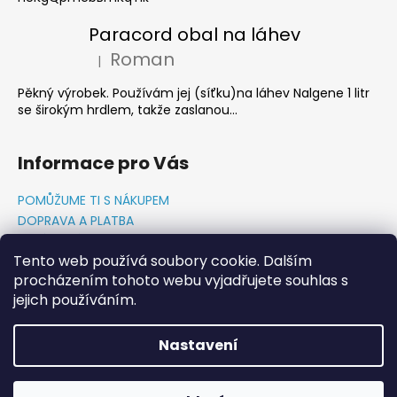
Paracord obal na láhev
Roman
|
Hodnocení produktu je 5 z 5 hvězdiček.
Pěkný výrobek. Používám jej (síťku)na láhev Nalgene 1 litr
se širokým hrdlem, takže zaslanou...
Informace pro Vás
POMŮŽUME TI S NÁKUPEM
DOPRAVA A PLATBA
O NÁS-PŘÍBĚH PADAKOVKA.CZ
Tento web používá soubory cookie. Dalším
GDPR PODMÍNKY
procházením tohoto webu vyjadřujete souhlas s
Napište nám
jejich používáním.
KONTAKTY
Nastavení
Vytvořil Shoptet
Copyright 2026
PADAKOVKA.CZ
. Všechna práva