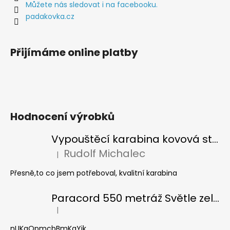
í
Můžete nás sledovat i na facebooku.
padakovka.cz
Přijímáme online platby
Hodnocení výrobků
Vypouštěcí karabina kovová stříbrná
Rudolf Michalec
|
Hodnocení produktu je 5 z 5 hvězdiček.
Přesně,to co jsem potřeboval, kvalitní karabina
Paracord 550 metráž Světle zelená
|
Hodnocení produktu je 5 z 5 hvězdiček.
nUKgQpmcbBmKqYik