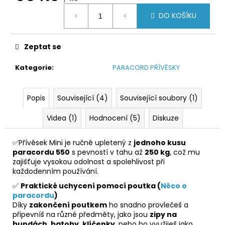
Měrná
DO KOŠÍKU
cena:
Zeptat se
Kategorie
:
PARACORD PŘÍVĚSKY
Popis
Související (4)
Související soubory (1)
Videa (1)
Hodnocení (5)
Diskuze
✅Přívěsek Mini je ručně upletený z
jednoho kusu
paracordu 550
s pevností v tahu až
250 kg
, což mu
zajišťuje vysokou odolnost a spolehlivost při
každodenním používání.
✅
Praktické uchycení pomocí poutka (
Něco o
paracordu
)
Díky
zakončení poutkem
ho snadno provlečeš a
připevníš na různé předměty, jako jsou
zipy na
bundách
,
batohy
,
klíčenky
, nebo ho využiješ jako