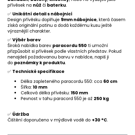
přívěsek na
nůž
či
baterku
.
✅
Unikátní detail s nábojnicí
Design přívěsku doplňuje
9mm nábojnice
, která časem
získá originální patinu a dodá každému kusu ještě
výraznější charakter.
✅
Výběr barev
Široká nabídka barev
paracordu 550
ti umožní
přizpůsobit si přívěsek podle vlastních představ. Pokud
nenajdeš požadovanou barvu v nabídce, napiš ji
do
poznámky k produktu
.
✅
Technické specifikace
Délka zapleteného paracordu 550: cca
60 cm
Šířka:
10 mm
Celková délka přívěsku:
150 mm
Pevnost v tahu paracord 550 je až
250 kg
✅
Údržba
Čištění doporučeno v mýdlové vodě do
+30 °C
.