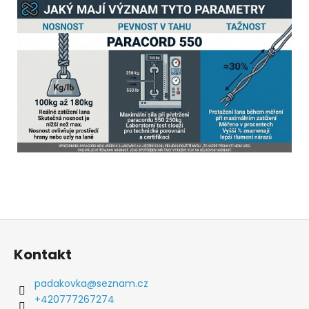
Z
á
Kontakt
p
a
padakovka
@
seznam.cz
t
+420777267274