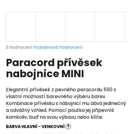
a
j
í
t
?
Průměrné
5 hodnocení
Podrobnosti hodnocení
hodnocení
Paracord přívěsek
produktu
je
HLEDAT
nabojnice MINI
5,0
z
5
hvězdiček.
Elegantní přívěsek z pevného paracordu 550 s
D
vlastní možností barevného výběru barev.
o
Kombinace přívěsku s nábojnicí mu dává jedinečný
p
a odvážný vzhled. Pomocí poutka jej připevníš
o
kamkoliv, buď na svou výbavu nebo klíče.
r
BARVA HLAVNÍ - VENKOVNÍ
?
u