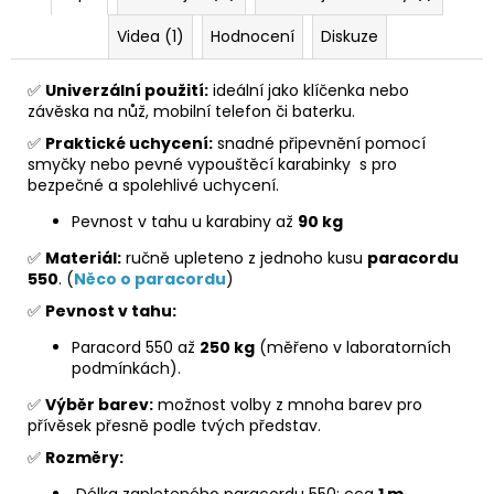
Videa (1)
Hodnocení
Diskuze
✅
Univerzální použití:
ideální jako klíčenka nebo
závěska na nůž, mobilní telefon či baterku.
✅
Praktické uchycení:
snadné připevnění pomocí
smyčky nebo pevné vypouštěcí karabinky s pro
bezpečné a spolehlivé uchycení.
Pevnost v tahu u karabiny až
90 kg
✅
Materiál:
ručně upleteno z jednoho kusu
paracordu
550
. (
Něco o paracordu
)
✅
Pevnost v tahu:
Paracord 550 až
250 kg
(měřeno v laboratorních
podmínkách).
✅
Výběr barev:
možnost volby z mnoha barev pro
přívěsek přesně podle tvých představ.
✅
Rozměry:
Délka zapleteného paracordu 550: cca
1 m