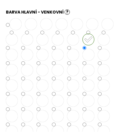
č
u
BARVA HLAVNÍ - VENKOVNÍ
?
j
e
m
e