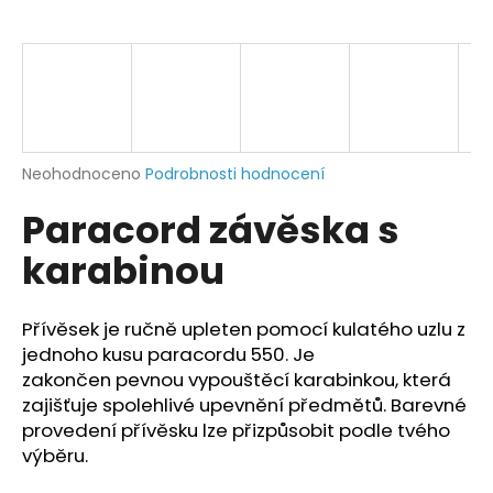
a
j
í
t
?
Průměrné
Neohodnoceno
Podrobnosti hodnocení
hodnocení
Paracord závěska s
produktu
je
HLEDAT
karabinou
0,0
z
5
hvězdiček.
Přívěsek je ručně upleten pomocí kulatého uzlu z
D
jednoho kusu paracordu 550. Je
o
zakončen pevnou vypouštěcí karabinkou, která
p
zajišťuje spolehlivé upevnění předmětů. Barevné
o
provedení přívěsku lze přizpůsobit podle tvého
r
výběru.
u