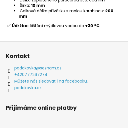
Šířka:
10 mm
Celková délka přívěsku s malou karabinou:
200
mm
✅
Údržba:
čištění mýdlovou vodou do
+30 °C
.
Z
á
Kontakt
p
a
padakovka
@
seznam.cz
t
+420777267274
í
Můžete nás sledovat i na facebooku.
padakovka.cz
Přijímáme online platby