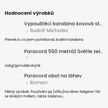
Hodnocení výrobků
Vypouštěcí karabina kovová stříbrná
Rudolf Michalec
|
Hodnocení produktu je 5 z 5 hvězdiček.
Přesně,to co jsem potřeboval, kvalitní karabina
Paracord 550 metráž Světle zelená
|
Hodnocení produktu je 5 z 5 hvězdiček.
nUKgQpmcbBmKqYik
Paracord obal na láhev
Roman
|
Hodnocení produktu je 5 z 5 hvězdiček.
Pěkný výrobek. Používám jej (síťku)na láhev Nalgene 1 litr
se širokým hrdlem, takže zaslanou...