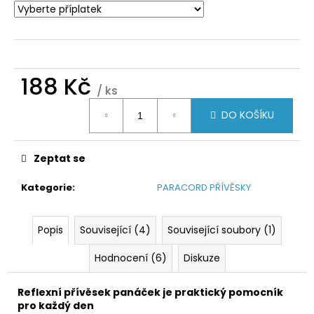
188 Kč
/ ks
Měrná
DO KOŠÍKU
cena:
Zeptat se
Kategorie
:
PARACORD PŘÍVĚSKY
Popis
Související (4)
Související soubory (1)
Hodnocení (6)
Diskuze
Reflexní přívěsek panáček je praktický pomocník
pro každý den