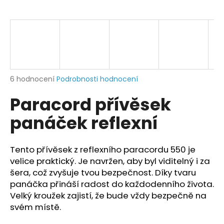
a
j
í
t
?
Průměrné
6 hodnocení
Podrobnosti hodnocení
hodnocení
Paracord přívěsek
produktu
je
HLEDAT
panáček reflexní
5,0
z
5
hvězdiček.
Tento přívěsek z reflexního paracordu 550 je
D
velice praktický. Je navržen, aby byl viditelný i za
o
šera, což zvyšuje tvou bezpečnost.
Díky tvaru
p
panáčka přináší radost do každodenního života.
o
Velký kroužek zajistí, že bude vždy bezpečně na
r
svém místě.
u