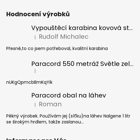
Hodnocení výrobků
Vypouštěcí karabina kovová stříbrná
Rudolf Michalec
|
Hodnocení produktu je 5 z 5 hvězdiček.
Přesně,to co jsem potřeboval, kvalitní karabina
Paracord 550 metráž Světle zelená
|
Hodnocení produktu je 5 z 5 hvězdiček.
nUKgQpmcbBmKqYik
Paracord obal na láhev
Roman
|
Hodnocení produktu je 5 z 5 hvězdiček.
Pěkný výrobek. Používám jej (síťku)na láhev Nalgene 1 litr
se širokým hrdlem, takže zaslanou...