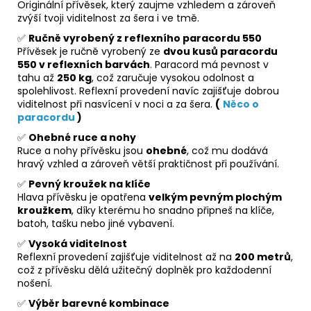
Originální přívěsek, který zaujme vzhledem a zároveň
zvýší tvoji viditelnost za šera i ve tmě.
✅
Ručně vyrobený z reflexního paracordu 550
Přívěsek je ručně vyrobený ze
dvou kusů paracordu
550 v reflexních barvách
. Paracord má pevnost v
tahu až
250 kg
, což zaručuje vysokou odolnost a
spolehlivost. Reflexní provedení navíc zajišťuje dobrou
viditelnost při nasvícení v noci a za šera.
(
Něco o
paracordu
)
✅
Ohebné ruce a nohy
Ruce a nohy přívěsku jsou
ohebné
, což mu dodává
hravý vzhled a zároveň větší praktičnost při používání.
✅
Pevný kroužek na klíče
Hlava přívěsku je opatřena
velkým pevným plochým
kroužkem
, díky kterému ho snadno připneš na klíče,
batoh, tašku nebo jiné vybavení.
✅
Vysoká viditelnost
Reflexní provedení zajišťuje viditelnost až na
200 metrů
,
což z přívěsku dělá užitečný doplněk pro každodenní
nošení.
✅
Výběr barevné kombinace