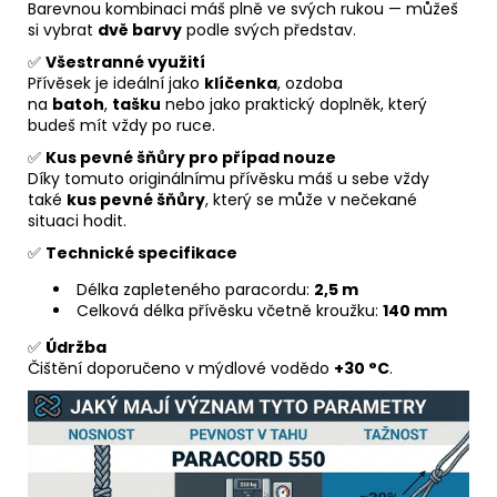
Barevnou kombinaci máš plně ve svých rukou — můžeš
si vybrat
dvě barvy
podle svých představ.
✅
Všestranné využití
Přívěsek je ideální jako
klíčenka
, ozdoba
na
batoh
,
tašku
nebo jako praktický doplněk, který
budeš mít vždy po ruce.
✅
Kus pevné šňůry pro případ nouze
Díky tomuto originálnímu přívěsku máš u sebe vždy
také
kus pevné šňůry
, který se může v nečekané
situaci hodit.
✅
Technické specifikace
Délka zapleteného paracordu:
2,5 m
Celková délka přívěsku včetně kroužku:
140 mm
✅
Údržba
Čištění doporučeno v mýdlové vodědo
+30 °C
.