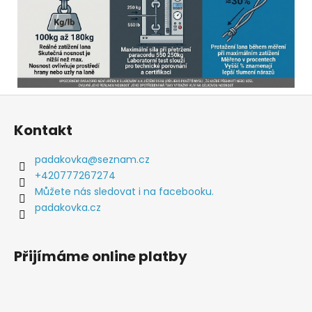
Z
á
Kontakt
p
a
padakovka
@
seznam.cz
t
+420777267274
í
Můžete nás sledovat i na facebooku.
padakovka.cz
Přijímáme online platby