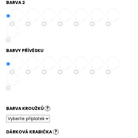
č
BARVA 2
u
j
e
m
e
BARVY PŘÍVĚSKU
BARVA KROUŽKŮ
?
DÁRKOVÁ KRABIČKA
?