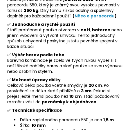
paracordu 550, který je známý svou vysokou pevností v
tahu až
250 kg
. Díky tomu získáš odolný a spolehlivý
doplněk pro každodenní použití.
(
Něco o paracordu
)
✅
Jednoduché a rychlé použití
Stačí protáhnout poutko otvorem v
noži
,
baterce
nebo
jiném vybavení a vytvořit smyčku. Tento jednoduchý
způsob uchycení ti poskytne jistotu pevného spojení v
každé situaci.
✅
Výběr barev podle tebe
Barevná kombinace je zcela ve tvých rukou. Vyber si z
naší široké nabídky barev a slaď poutko se svou výbavou
nebo osobním stylem.
✅
Možnost úpravy délky
Celková délka poutka včetně smyčky je
20 cm
. Po
provlečení se délka zkrátí přibližně o
3 cm
. Pokud si
přeješ ještě menší poutko než
10 cm
, stačí požadovaný
rozměr uvést do
poznámky k objednávce
.
✅
Technické specifikace
Délka zapleteného paracordu 550 je cca
1,5 m
Šířka:
10 mm