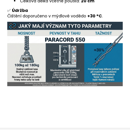
Celková délka včetně poutka:
20 cm
✅
Údržba
Čištění doporučeno v mýdlové vodědo
+30 °C
.