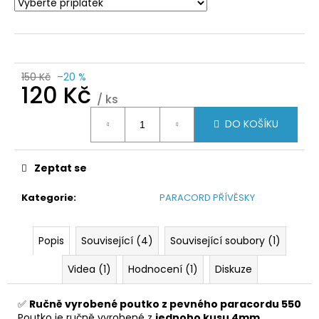
150 Kč
–20 %
120 Kč
/ ks
Měrná
DO KOŠÍKU
cena:
Zeptat se
Kategorie
:
PARACORD PŘÍVĚSKY
Popis
Související (4)
Související soubory (1)
Videa (1)
Hodnocení (1)
Diskuze
✅
Ručně vyrobené poutko z pevného paracordu 550
Poutko je ručně vyrobené z
jednoho kusu 4mm