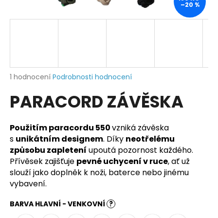
–20 %
a
j
í
t
?
Průměrné
1 hodnocení
Podrobnosti hodnocení
hodnocení
PARACORD ZÁVĚSKA
produktu
je
HLEDAT
5,0
z
Použitím paracordu 550
vzniká závěska
5
s
unikátním designem
. Díky
neotřelému
hvězdiček.
způsobu zapletení
upoutá pozornost každého.
D
Přívěsek zajišťuje
pevné uchycení v ruce
, ať už
o
slouží jako doplněk k noži, baterce nebo jinému
p
vybavení.
o
r
BARVA HLAVNÍ - VENKOVNÍ
?
u