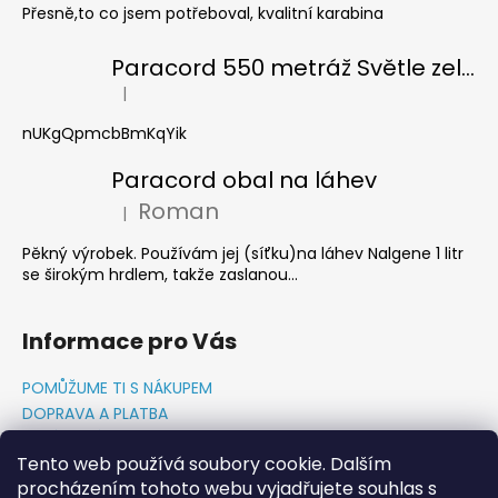
Přesně,to co jsem potřeboval, kvalitní karabina
Paracord 550 metráž Světle zelená
|
Hodnocení produktu je 5 z 5 hvězdiček.
nUKgQpmcbBmKqYik
Paracord obal na láhev
Roman
|
Hodnocení produktu je 5 z 5 hvězdiček.
Pěkný výrobek. Používám jej (síťku)na láhev Nalgene 1 litr
se širokým hrdlem, takže zaslanou...
Informace pro Vás
POMŮŽUME TI S NÁKUPEM
DOPRAVA A PLATBA
O NÁS-PŘÍBĚH PADAKOVKA.CZ
Tento web používá soubory cookie. Dalším
GDPR PODMÍNKY
procházením tohoto webu vyjadřujete souhlas s
Napište nám