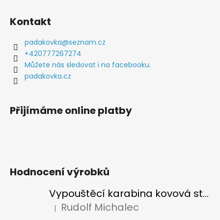
Z
á
Kontakt
p
a
padakovka
@
seznam.cz
t
+420777267274
í
Můžete nás sledovat i na facebooku.
padakovka.cz
Přijímáme online platby
Hodnocení výrobků
Vypouštěcí karabina kovová stříbrná
Rudolf Michalec
|
Hodnocení produktu je 5 z 5 hvězdiček.