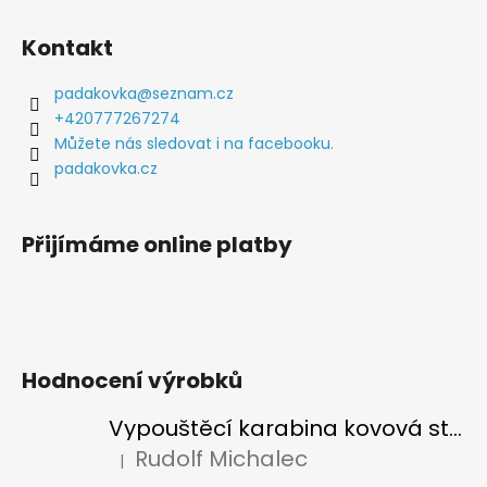
Z
á
Kontakt
p
a
padakovka
@
seznam.cz
t
+420777267274
í
Můžete nás sledovat i na facebooku.
padakovka.cz
Přijímáme online platby
Hodnocení výrobků
Vypouštěcí karabina kovová stříbrná
Rudolf Michalec
|
Hodnocení produktu je 5 z 5 hvězdiček.