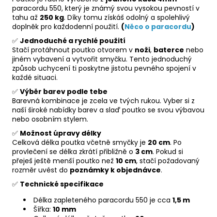
paracordu 550, který je známý svou vysokou pevností v
tahu až
250 kg
. Díky tomu získáš odolný a spolehlivý
doplněk pro každodenní použití.
(
Něco o paracordu
)
✅
Jednoduché a rychlé použití
Stačí protáhnout poutko otvorem v
noži
,
baterce
nebo
jiném vybavení a vytvořit smyčku. Tento jednoduchý
způsob uchycení ti poskytne jistotu pevného spojení v
každé situaci.
✅
Výběr barev podle tebe
Barevná kombinace je zcela ve tvých rukou. Vyber si z
naší široké nabídky barev a slaď poutko se svou výbavou
nebo osobním stylem.
✅
Možnost úpravy délky
Celková délka poutka včetně smyčky je
20 cm
. Po
provlečení se délka zkrátí přibližně o
3 cm
. Pokud si
přeješ ještě menší poutko než
10 cm
, stačí požadovaný
rozměr uvést do
poznámky k objednávce
.
✅
Technické specifikace
Délka zapleteného paracordu 550 je cca
1,5 m
Šířka:
10 mm