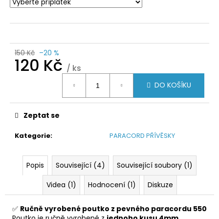
150 Kč
–20 %
120 Kč
/ ks
Měrná
DO KOŠÍKU
cena:
Zeptat se
Kategorie
:
PARACORD PŘÍVĚSKY
Popis
Související (4)
Související soubory (1)
Videa (1)
Hodnocení (1)
Diskuze
✅
Ručně vyrobené poutko z pevného paracordu 550
Poutko je ručně vyrobené z
jednoho kusu 4mm