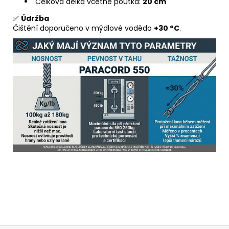
Celková délka včetně poutka:
20 cm
✅
Údržba
Čištění doporučeno v mýdlové vodědo
+30 °C
.