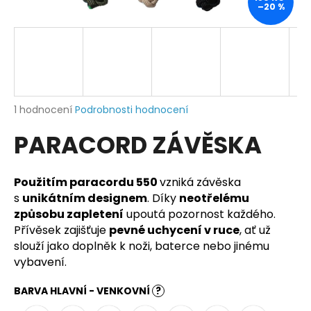
–20 %
a
j
í
t
?
Průměrné
1 hodnocení
Podrobnosti hodnocení
hodnocení
PARACORD ZÁVĚSKA
produktu
je
HLEDAT
5,0
z
Použitím paracordu 550
vzniká závěska
5
s
unikátním designem
. Díky
neotřelému
hvězdiček.
způsobu zapletení
upoutá pozornost každého.
D
Přívěsek zajišťuje
pevné uchycení v ruce
, ať už
o
slouží jako doplněk k noži, baterce nebo jinému
p
vybavení.
o
r
BARVA HLAVNÍ - VENKOVNÍ
?
u