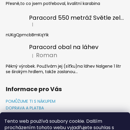
Přesně,to co jsem potřeboval, kvalitní karabina
Paracord 550 metráž Světle zelená
|
Hodnocení produktu je 5 z 5 hvězdiček.
nUKgQpmcbBmKqYik
Paracord obal na láhev
Roman
|
Hodnocení produktu je 5 z 5 hvězdiček.
Pěkný výrobek. Používám jej (síťku)na láhev Nalgene 1 litr
se širokým hrdlem, takže zaslanou...
Informace pro Vás
POMŮŽUME TI S NÁKUPEM
DOPRAVA A PLATBA
O NÁS-PŘÍBĚH PADAKOVKA.CZ
Tento web používá soubory cookie. Dalším
GDPR PODMÍNKY
procházením tohoto webu vyjadřujete souhlas s
Napište nám