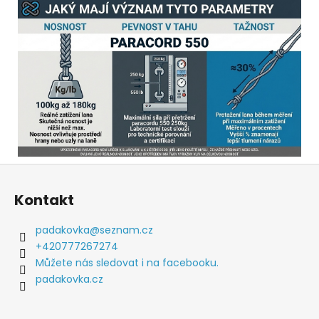
Z
á
Kontakt
p
a
padakovka
@
seznam.cz
t
+420777267274
í
Můžete nás sledovat i na facebooku.
padakovka.cz