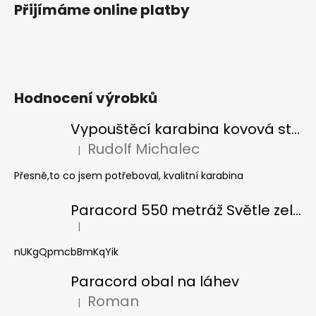
Přijímáme online platby
Hodnocení výrobků
Vypouštěcí karabina kovová stříbrná
Rudolf Michalec
|
Hodnocení produktu je 5 z 5 hvězdiček.
Přesně,to co jsem potřeboval, kvalitní karabina
Paracord 550 metráž Světle zelená
|
Hodnocení produktu je 5 z 5 hvězdiček.
nUKgQpmcbBmKqYik
Paracord obal na láhev
Roman
|
Hodnocení produktu je 5 z 5 hvězdiček.