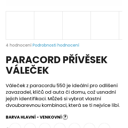
a
j
í
t
?
Průměrné
4 hodnocení
Podrobnosti hodnocení
hodnocení
PARACORD PŘÍVĚSEK
produktu
je
HLEDAT
VÁLEČEK
5,0
z
5
hvězdiček.
Váleček z paracordu 550 je ideální pro odlišení
D
zavazadel, klíčů od auta či domu, což usnadní
o
jejich identifikaci. Můžeš si vybrat vlastní
p
dvoubarevnou kombinaci, která se ti nejvíce líbí.
o
r
BARVA HLAVNÍ - VENKOVNÍ
?
u