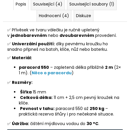
Popis
Související (4)
Související soubory (1)
Hodnocení (4)
Diskuze
✅ Přívěsek ve tvaru válečku je ručně upletený
v
jednobarevném
nebo
dvoubarevném
provedení.
✅
Univerzální použití:
díky pevnému kroužku ho
snadno připneš na batoh, klíče, nůž nebo baterku.
✅
Materiál:
paracord 550
– zapletená délka přibližně
2 m
(2×
1 m). (
Něco o paracordu
)
✅
Rozměry:
Š
ířka
15 mm
Celková délka:
11 cm + 2,5 cm pevný kroužek na
klíče.
Pevnost v tahu:
paracord 550 až
250 kg
–
praktická rezerva šňůry i pro nečekané situace.
✅
Údržba:
čištění mýdlovou vodou do
30 °C
.