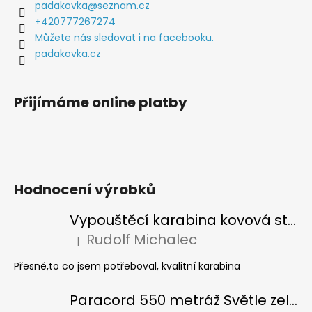
a
padakovka
@
seznam.cz
t
+420777267274
í
Můžete nás sledovat i na facebooku.
padakovka.cz
Přijímáme online platby
Hodnocení výrobků
Vypouštěcí karabina kovová stříbrná
Rudolf Michalec
|
Hodnocení produktu je 5 z 5 hvězdiček.
Přesně,to co jsem potřeboval, kvalitní karabina
Paracord 550 metráž Světle zelená