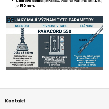
Celková délka:
přívěsku, včetně velkého kroužku,
je
150 mm.
Z
á
Kontakt
p