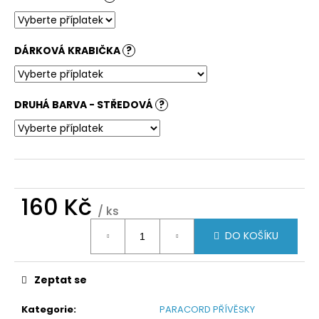
DÁRKOVÁ KRABIČKA
?
DRUHÁ BARVA - STŘEDOVÁ
?
160 Kč
/ ks
Měrná
DO KOŠÍKU
cena:
Zeptat se
Kategorie
:
PARACORD PŘÍVĚSKY