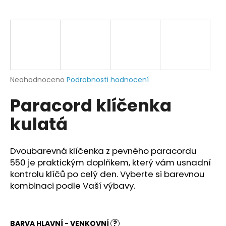
a
j
í
t
?
Průměrné
Neohodnoceno
Podrobnosti hodnocení
hodnocení
Paracord klíčenka
produktu
je
HLEDAT
kulatá
0,0
z
5
hvězdiček.
Dvoubarevná klíčenka z pevného paracordu
D
550
je praktickým doplňkem, který vám usnadní
o
kontrolu klíčů po celý den.
Vyberte si barevnou
p
kombinaci podle Vaší výbavy.
o
r
u
BARVA HLAVNÍ - VENKOVNÍ
?