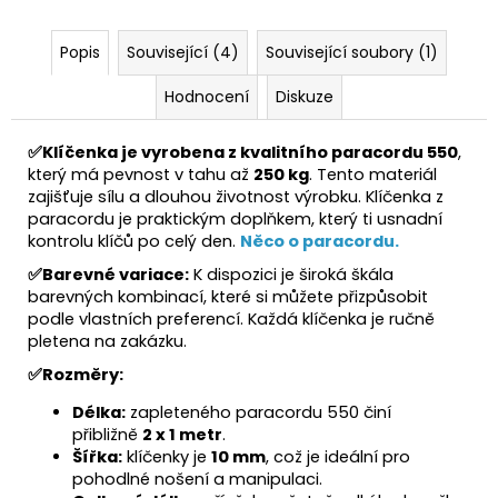
Popis
Související (4)
Související soubory (1)
Hodnocení
Diskuze
✅Klíčenka je vyrobena z kvalitního paracordu 550
,
který má pevnost v tahu až
250 kg
. Tento materiál
zajišťuje sílu a dlouhou životnost výrobku. Klíčenka z
paracordu je praktickým doplňkem, který ti usnadní
kontrolu klíčů po celý den.
Něco o paracordu.
✅
Barevné variace:
K dispozici je široká škála
barevných kombinací, které si můžete přizpůsobit
podle vlastních preferencí. Každá klíčenka je ručně
pletena na zakázku.
✅Rozměry:
Délka:
zapleteného paracordu 550 činí
přibližně
2 x 1 metr
.
Šířka:
klíčenky je
10 mm
, což je ideální pro
pohodlné nošení a manipulaci.