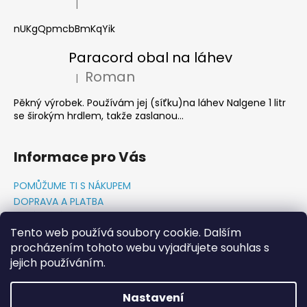
|
Hodnocení produktu je 5 z 5 hvězdiček.
nUKgQpmcbBmKqYik
Paracord obal na láhev
Roman
|
Hodnocení produktu je 5 z 5 hvězdiček.
Pěkný výrobek. Používám jej (síťku)na láhev Nalgene 1 litr
se širokým hrdlem, takže zaslanou...
Informace pro Vás
POMŮŽUME TI S NÁKUPEM
DOPRAVA A PLATBA
O NÁS-PŘÍBĚH PADAKOVKA.CZ
Tento web používá soubory cookie. Dalším
GDPR PODMÍNKY
procházením tohoto webu vyjadřujete souhlas s
Napište nám
jejich používáním.
KONTAKTY
Nastavení