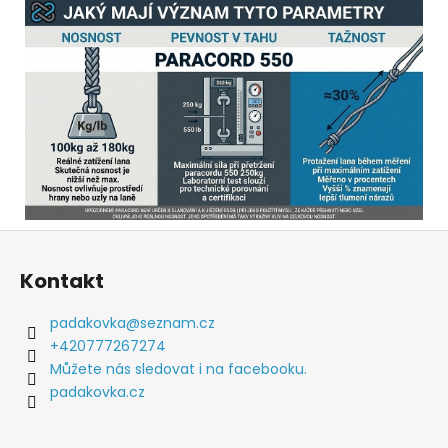
Z
á
Kontakt
p
a
padakovka
@
seznam.cz
t
+420777267274
í
Můžete nás sledovat i na facebooku.
padakovka.cz