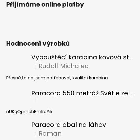
Přijímáme online platby
Hodnocení výrobků
Vypouštěcí karabina kovová stříbrná
Rudolf Michalec
|
Hodnocení produktu je 5 z 5 hvězdiček.
Přesně,to co jsem potřeboval, kvalitní karabina
Paracord 550 metráž Světle zelená
|
Hodnocení produktu je 5 z 5 hvězdiček.
nUKgQpmcbBmKqYik
Paracord obal na láhev
Roman
|
Hodnocení produktu je 5 z 5 hvězdiček.