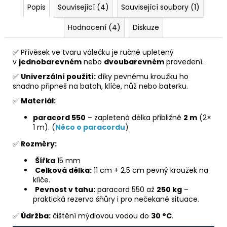
Popis
Související (4)
Související soubory (1)
Hodnocení (4)
Diskuze
✅ Přívěsek ve tvaru válečku je ručně upletený
v
jednobarevném
nebo
dvoubarevném
provedení.
✅
Univerzální použití:
díky pevnému kroužku ho
snadno připneš na batoh, klíče, nůž nebo baterku.
✅
Materiál:
paracord 550
– zapletená délka přibližně
2 m
(2×
1 m). (
Něco o paracordu
)
✅
Rozměry:
Š
ířka
15 mm
Celková délka:
11 cm + 2,5 cm pevný kroužek na
klíče.
Pevnost v tahu:
paracord 550 až
250 kg
–
praktická rezerva šňůry i pro nečekané situace.
✅
Údržba:
čištění mýdlovou vodou do
30 °C
.