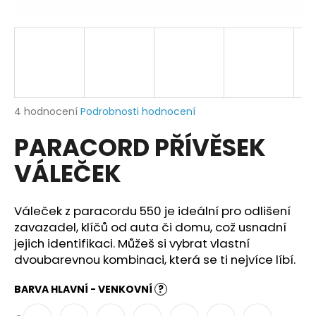
a
j
í
t
?
Průměrné
4 hodnocení
Podrobnosti hodnocení
hodnocení
PARACORD PŘÍVĚSEK
produktu
je
HLEDAT
VÁLEČEK
5,0
z
5
hvězdiček.
Váleček z paracordu 550 je ideální pro odlišení
D
zavazadel, klíčů od auta či domu, což usnadní
o
jejich identifikaci. Můžeš si vybrat vlastní
p
dvoubarevnou kombinaci, která se ti nejvíce líbí.
o
r
BARVA HLAVNÍ - VENKOVNÍ
?
u