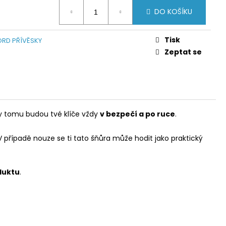
DO KOŠÍKU
Tisk
RD PŘÍVĚSKY
Zeptat se
ky tomu budou tvé klíče vždy
v bezpečí a po ruce
.
 V případě nouze se ti tato šňůra může hodit jako praktický
duktu
.