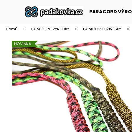
K
Přejít
na
o
PARACORD VÝRO
obsah
Zpět
Zpět
š
do
do
í
Domů
PARACORD VÝROBKY
PARACORD PŘÍVĚSKY
k
obchodu
obchodu
NOVINKA