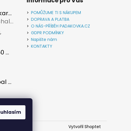
Informace pro Vás
Vypouštěcí karabina kovová stříbrná
POMŮŽUME TI S NÁKUPEM
DOPRAVA A PLATBA
Rudolf Michalec
u je 5 z 5 hvězdiček.
O NÁS-PŘÍBĚH PADAKOVKA.CZ
,
GDPR PODMÍNKY
Napište nám
KONTAKTY
Paracord 550 metráž Světle zelená
u je 5 z 5 hvězdiček.
Paracord obal na láhev
u je 5 z 5 hvězdiček.
 se
ouhlasím
u...
Vytvořil Shoptet