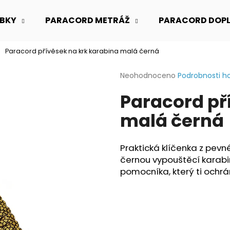
BKY
PARACORD METRÁŽ
PARACORD DOP
Paracord přívěsek na krk karabina malá černá
Co potřebujete najít?
Průměrné
Neohodnoceno
Podrobnosti h
hodnocení
Paracord př
produktu
HLEDAT
je
malá černá
0,0
z
5
Doporučujeme
hvězdiček.
Praktická klíčenka z pev
černou vypouštěcí karabi
pomocníka, který ti ochrá