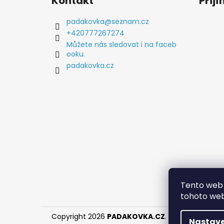
Kontakt
Přij
p
a
padakovka
@
seznam.cz
t
+420777267274
í
Můžete nás sledovat i na faceb
ooku.
padakovka.cz
Tento web 
tohoto webu
Copyright 2026
PADAKOVKA.CZ
. Všechna práva
Nastave