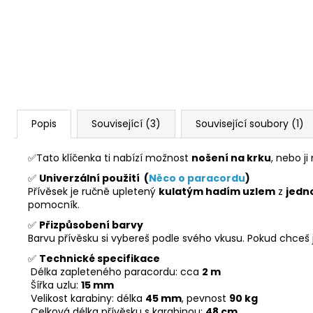
Popis
Související (3)
Související soubory (1)
✅Tato klíčenka ti nabízí možnost
nošení na krku
, nebo j
✅
Univerzální použití (
Něco o paracordu
)
Přívěsek je ručně upletený
kulatým hadím uzlem
z
jedn
pomocník.
✅
Přizpůsobení barvy
Barvu přívěsku si vybereš podle svého vkusu. Pokud chceš ji
✅
Technické specifikace
Délka zapleteného paracordu: cca
2 m
Šířka uzlu:
15 mm
Velikost karabiny: délka
45 mm
, pevnost
90 kg
Celková délka přívěsku s karabinou:
48 cm