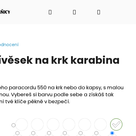
Hledat
Přihlášení
Nákupní
LŇKY
O NÁS - PŘÍBĚH PADAKOVKA.CZ
VIDEO N
košík
odnocení
ívěsek na krk karabina
ného paracordu 550 na krk nebo do kapsy, s malou
nou.
Vybereš si barvu podle sebe a získáš tak
ní tvé klíče pěkně v bezpečí.