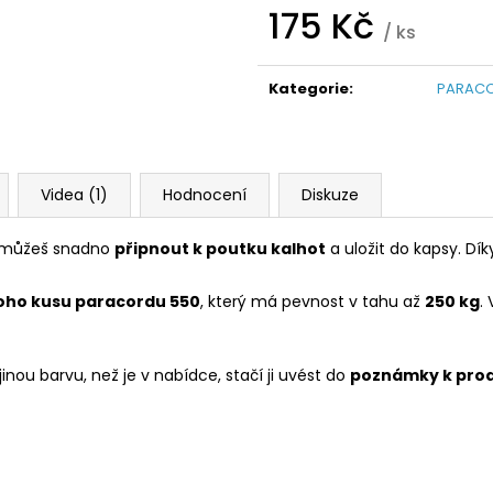
175 Kč
/ ks
Měrná
cena:
Kategorie
:
PARACO
Videa (1)
Hodnocení
Diskuze
i můžeš snadno
připnout k poutku kalhot
a uložit do kapsy. Dí
oho kusu paracordu 550
, který má pevnost v tahu až
250 kg
.
nou barvu, než je v nabídce, stačí ji uvést do
poznámky k pro