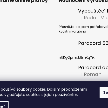
ímáme online platby
Hodnocení výrobků
|
Hodnocení produkt
Přesně,to co jsem potřeboval
kvalitní karabina
|
Hodnocení produkt
nUKgQpmcbBmKqYik
Roman
|
Hodnocení produkt
Pěkný výrobek. Používám jej
(síťku)na láhev Nalgene 1 litr
používá soubory cookie. Dalším procházením
S
širokým hrdlem, takže zaslano
 vyjadřujete souhlas s jejich používáním.
 vyhrazena.
ní