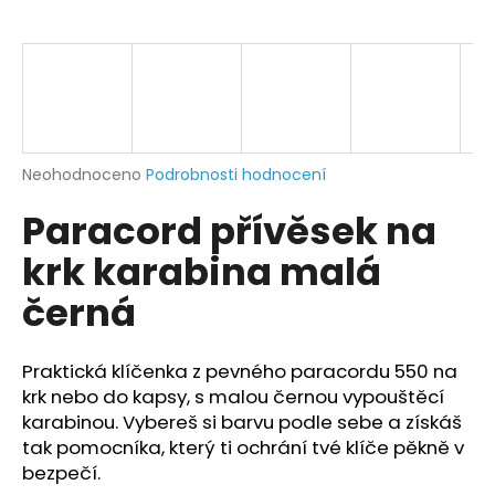
a
j
í
t
?
Průměrné
Neohodnoceno
Podrobnosti hodnocení
hodnocení
Paracord přívěsek na
produktu
je
HLEDAT
krk karabina malá
0,0
z
černá
5
hvězdiček.
D
Praktická klíčenka z pevného paracordu 550 na
o
krk nebo do kapsy, s malou černou vypouštěcí
p
karabinou.
Vybereš si barvu podle sebe a získáš
o
tak pomocníka, který ti ochrání tvé klíče pěkně v
r
u
bezpečí.