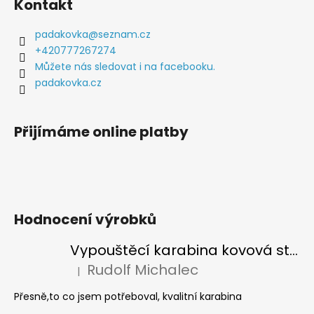
Kontakt
p
a
padakovka
@
seznam.cz
t
+420777267274
í
Můžete nás sledovat i na facebooku.
padakovka.cz
Přijímáme online platby
Hodnocení výrobků
Vypouštěcí karabina kovová stříbrná
Rudolf Michalec
|
Hodnocení produktu je 5 z 5 hvězdiček.
Přesně,to co jsem potřeboval, kvalitní karabina