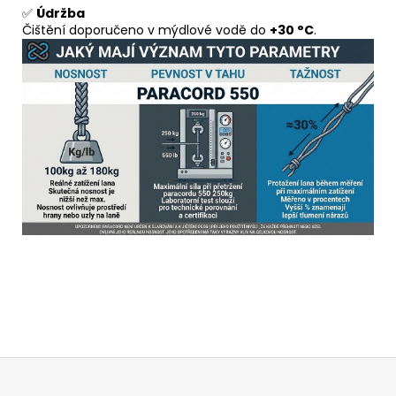
✅
Údržba
Čištění doporučeno v mýdlové vodě do
+30 °C
.
Z
á