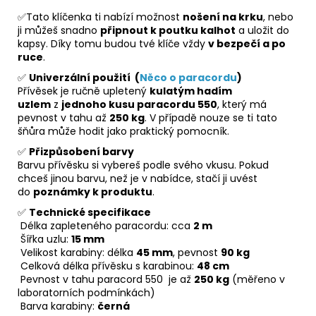
✅Tato klíčenka ti nabízí možnost
nošení na krku
, nebo
ji můžeš snadno
připnout k poutku kalhot
a uložit do
kapsy. Díky tomu budou tvé klíče vždy
v bezpečí a po
ruce
.
✅
Univerzální použití (
Něco o paracordu
)
Přívěsek je ručně upletený
kulatým hadím
uzlem
z
jednoho kusu paracordu 550
, který má
pevnost v tahu až
250 kg
. V případě nouze se ti tato
šňůra může hodit jako praktický pomocník.
✅
Přizpůsobení barvy
Barvu přívěsku si vybereš podle svého vkusu. Pokud
chceš jinou barvu, než je v nabídce, stačí ji uvést
do
poznámky k produktu
.
✅
Technické specifikace
Délka zapleteného paracordu: cca
2 m
Šířka uzlu:
15 mm
Velikost karabiny: délka
45 mm
, pevnost
90 kg
Celková délka přívěsku s karabinou:
48 cm
Pevnost v tahu paracord 550 je až
250 kg
(měřeno v
laboratorních podmínkách)
Barva karabiny:
černá