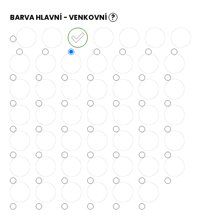
č
u
BARVA HLAVNÍ - VENKOVNÍ
?
j
e
m
e