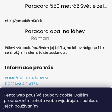
Paracord 550 metráž Světle zelená
|
Hodnocení produktu je 5 z 5 hvězdiček.
nUKgQpmcbBmKqYik
Paracord obal na láhev
Roman
|
Hodnocení produktu je 5 z 5 hvězdiček.
Pěkný výrobek. Používám jej (síťku)na láhev Nalgene 1 litr
se širokým hrdlem, takže zaslanou...
Informace pro Vás
POMŮŽUME TI S NÁKUPEM
DOPRAVA A PLATBA
O NÁS-PŘÍBĚH PADAKOVKA.CZ
Tento web používá soubory cookie. Dalším
GDPR PODMÍNKY
procházením tohoto webu vyjadřujete souhlas s
Napište nám
jejich používáním.
KONTAKTY