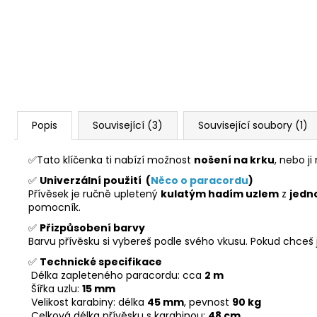
Popis
Související (3)
Související soubory (1)
✅Tato klíčenka ti nabízí možnost
nošení na krku
, nebo j
✅
Univerzální použití (
Něco o paracordu
)
Přívěsek je ručně upletený
kulatým hadím uzlem
z
jedn
pomocník.
✅
Přizpůsobení barvy
Barvu přívěsku si vybereš podle svého vkusu. Pokud chceš ji
✅
Technické specifikace
Délka zapleteného paracordu: cca
2 m
Šířka uzlu:
15 mm
Velikost karabiny: délka
45 mm
, pevnost
90 kg
Celková délka přívěsku s karabinou:
48 cm