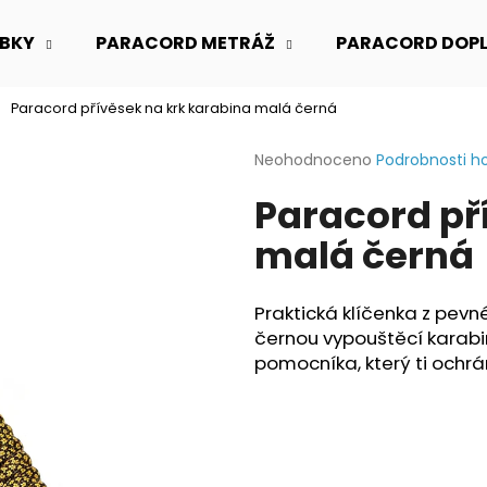
BKY
PARACORD METRÁŽ
PARACORD DOP
Paracord přívěsek na krk karabina malá černá
Co potřebujete najít?
Průměrné
Neohodnoceno
Podrobnosti h
hodnocení
Paracord př
produktu
HLEDAT
je
malá černá
0,0
z
5
Doporučujeme
hvězdiček.
Praktická klíčenka z pev
černou vypouštěcí karabi
pomocníka, který ti ochrá