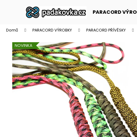
K
Přejít
na
o
PARACORD VÝRO
obsah
Zpět
Zpět
š
do
do
í
Domů
PARACORD VÝROBKY
PARACORD PŘÍVĚSKY
k
obchodu
obchodu
NOVINKA