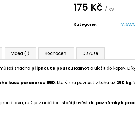
175 Kč
/ ks
Měrná
cena:
Kategorie
:
PARACO
Videa (1)
Hodnocení
Diskuze
i můžeš snadno
připnout k poutku kalhot
a uložit do kapsy. Dí
oho kusu paracordu 550
, který má pevnost v tahu až
250 kg
.
nou barvu, než je v nabídce, stačí ji uvést do
poznámky k pro