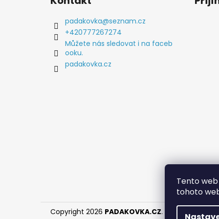
Kontakt
Přij
p
a
padakovka
@
seznam.cz
t
+420777267274
í
Můžete nás sledovat i na faceb
ooku.
padakovka.cz
Tento web 
tohoto webu
Copyright 2026
PADAKOVKA.CZ
. Všechna práva
Nastave