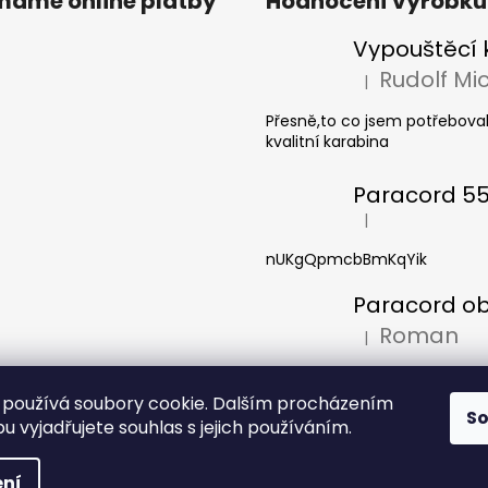
ímáme online platby
Hodnocení výrobků
|
Hodnocení produkt
Přesně,to co jsem potřeboval
kvalitní karabina
|
Hodnocení produkt
nUKgQpmcbBmKqYik
Roman
|
Hodnocení produkt
Pěkný výrobek. Používám jej
(síťku)na láhev Nalgene 1 litr
používá soubory cookie. Dalším procházením
S
širokým hrdlem, takže zaslano
 vyjadřujete souhlas s jejich používáním.
 vyhrazena.
ní