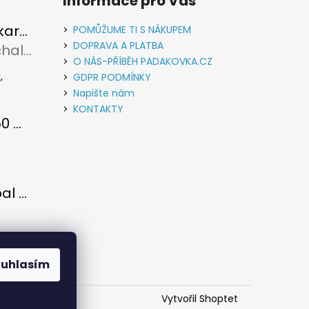
Informace pro Vás
Vypouštěcí karabina kovová stříbrná
POMŮŽUME TI S NÁKUPEM
DOPRAVA A PLATBA
Rudolf Michalec
u je 5 z 5 hvězdiček.
O NÁS-PŘÍBĚH PADAKOVKA.CZ
,
GDPR PODMÍNKY
Napište nám
KONTAKTY
Paracord 550 metráž Světle zelená
u je 5 z 5 hvězdiček.
Paracord obal na láhev
u je 5 z 5 hvězdiček.
 se
ouhlasím
u...
Vytvořil Shoptet