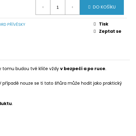
DO KOŠÍKU
Tisk
RD PŘÍVĚSKY
Zeptat se
ky tomu budou tvé klíče vždy
v bezpečí a po ruce
.
 V případě nouze se ti tato šňůra může hodit jako praktický
duktu
.