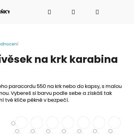
Hledat
Přihlášení
Nákupní
LŇKY
O NÁS - PŘÍBĚH PADAKOVKA.CZ
VIDEO N
košík
odnocení
ívěsek na krk karabina
ného paracordu 550 na krk nebo do kapsy, s malou
nou.
Vybereš si barvu podle sebe a získáš tak
ní tvé klíče pěkně v bezpečí.