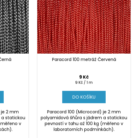
Černá
Paracord 100 metráž Červená
9 Kč
Měrná
9 Kč / 1 m
cena:
DO KOŠÍKU
) je 2 mm
Paracord 100 (Microcord) je 2 mm
 a statickou
polyamidová šňůra s jádrem a statickou
 (měřeno v
pevností v tahu až 100 kg (měřeno v
kách).
laboratorních podmínkách).