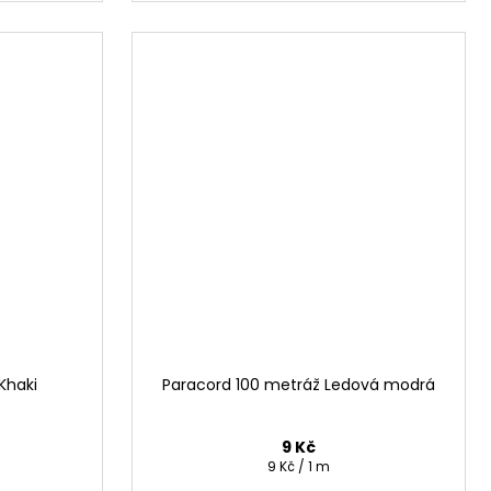
Khaki
Paracord 100 metráž Ledová modrá
9 Kč
Měrná
9 Kč / 1 m
cena: