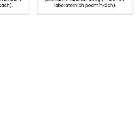
kách).
laboratorních podmínkách).