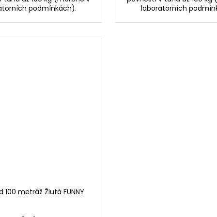
atorních podmínkách).
laboratorních podmín
d 100 metráž Žlutá FUNNY