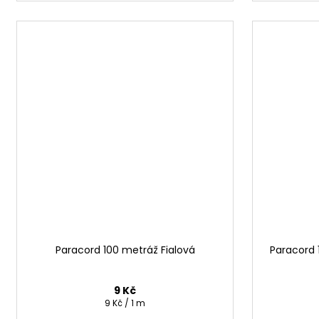
Paracord 100 metráž Fialová
Paracord 
9 Kč
Měrná
9 Kč / 1 m
cena: