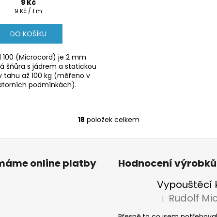
9 Kč
Měrná
9 Kč / 1 m
cena:
DO KOŠÍKU
 100 (Microcord) je 2 mm
 šňůra s jádrem a statickou
v tahu až 100 kg (měřeno v
atorních podmínkách).
18
položek celkem
O
v
l
á
ímáme online platby
Hodnocení výrobků
d
a
c
í
|
Hodnocení produkt
p
Přesně,to co jsem potřeboval