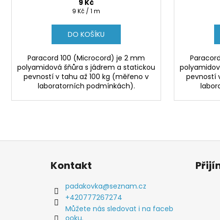
9 Kč
Měrná
9 Kč / 1 m
cena:
DO KOŠÍKU
Paracord 100 (Microcord) je 2 mm
Paracord
polyamidová šňůra s jádrem a statickou
polyamidová
pevností v tahu až 100 kg (měřeno v
pevností 
laboratorních podmínkách).
labor
Z
á
Kontakt
Přij
p
a
padakovka
@
seznam.cz
t
+420777267274
í
Můžete nás sledovat i na faceb
ooku.