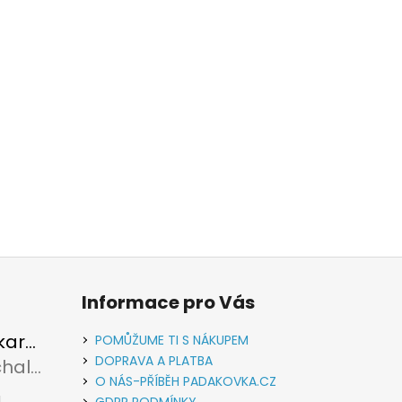
Informace pro Vás
Vypouštěcí karabina kovová stříbrná
POMŮŽUME TI S NÁKUPEM
DOPRAVA A PLATBA
Rudolf Michalec
u je 5 z 5 hvězdiček.
O NÁS-PŘÍBĚH PADAKOVKA.CZ
,
GDPR PODMÍNKY