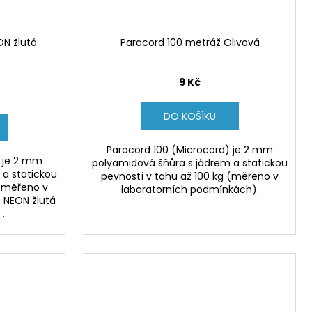
ON žlutá
Paracord 100 metráž Olivová
9 Kč
DO KOŠÍKU
Paracord 100 (Microcord) je 2 mm
) je 2 mm
polyamidová šňůra s jádrem a statickou
 a statickou
pevností v tahu až 100 kg (měřeno v
 (měřeno v
laboratorních podmínkách).
 NEON žlutá
.