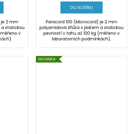
DO KOŠÍKU
) je 2 mm
Paracord 100 (Microcord) je 2 mm
 a statickou
polyamidová šňůra s jádrem a statickou
 (měřeno v
pevností v tahu až 100 kg (měřeno v
kách).
laboratorních podmínkách).
NOVINKA