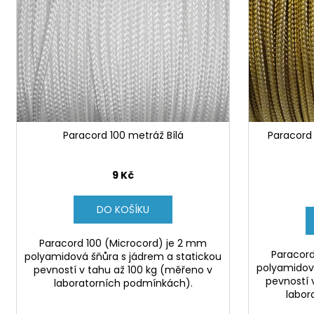
d
r
u
o
k
d
t
u
ů
k
t
ů
Paracord 100 metráž Bílá
Paracord
9 Kč
DO KOŠÍKU
Paracord 100 (Microcord) je 2 mm
Paracord
polyamidová šňůra s jádrem a statickou
polyamidová
pevností v tahu až 100 kg (měřeno v
pevností 
laboratorních podmínkách).
labor