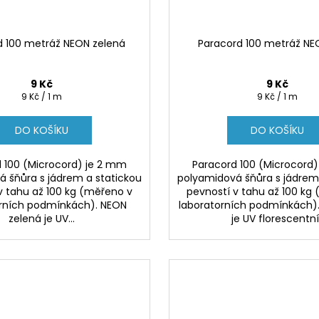
d 100 metráž NEON zelená
Paracord 100 metráž NE
9 Kč
9 Kč
Měrná
Měrná
9 Kč / 1 m
9 Kč / 1 m
cena:
cena:
DO KOŠÍKU
DO KOŠÍKU
 100 (Microcord) je 2 mm
Paracord 100 (Microcord
 šňůra s jádrem a statickou
polyamidová šňůra s jádrem
v tahu až 100 kg (měřeno v
pevností v tahu až 100 kg
orních podmínkách). NEON
laboratorních podmínkách).
zelená je UV...
je UV florescentní 