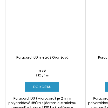
Paracord 100 metráž Oranžová
Parac
9 Kč
Měrná
9 Kč / 1 m
cena:
DO KOŠÍKU
Paracord 100 (Microcord) je 2 mm
Paracord
polyamidová šňůra s jádrem a statickou
polyamidová
pevností v tahu až 100 kg (měřeno v
pevností 