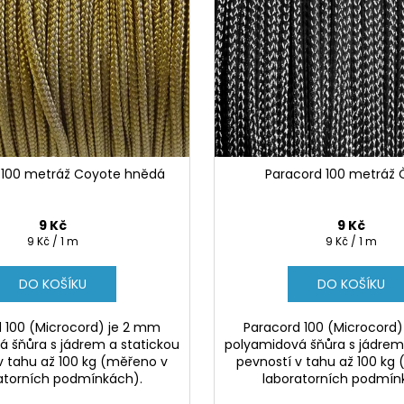
 100 metráž Coyote hnědá
Paracord 100 metráž 
9 Kč
9 Kč
Měrná
Měrná
9 Kč / 1 m
9 Kč / 1 m
cena:
cena:
DO KOŠÍKU
DO KOŠÍKU
 100 (Microcord) je 2 mm
Paracord 100 (Microcord
 šňůra s jádrem a statickou
polyamidová šňůra s jádrem
v tahu až 100 kg (měřeno v
pevností v tahu až 100 kg
atorních podmínkách).
laboratorních podmín