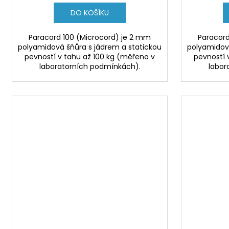
DO KOŠÍKU
Paracord 100 (Microcord) je 2 mm
Paracord
polyamidová šňůra s jádrem a statickou
polyamidová
pevností v tahu až 100 kg (měřeno v
pevností 
laboratorních podmínkách).
labor