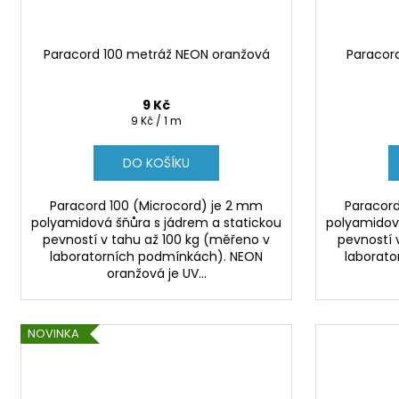
Paracord 100 metráž NEON oranžová
Paracor
9 Kč
Měrná
9 Kč / 1 m
cena:
DO KOŠÍKU
Paracord 100 (Microcord) je 2 mm
Paracord
polyamidová šňůra s jádrem a statickou
polyamidová
pevností v tahu až 100 kg (měřeno v
pevností 
laboratorních podmínkách). NEON
laborat
oranžová je UV...
NOVINKA