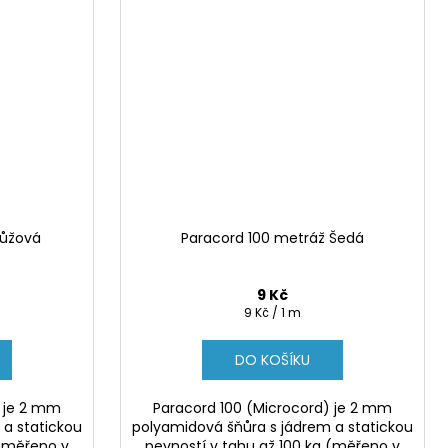
Růžová
Paracord 100 metráž Šedá
9 Kč
Měrná
9 Kč / 1 m
cena:
DO KOŠÍKU
) je 2 mm
Paracord 100 (Microcord) je 2 mm
 a statickou
polyamidová šňůra s jádrem a statickou
 (měřeno v
pevností v tahu až 100 kg (měřeno v