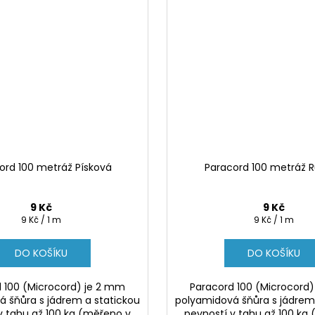
ord 100 metráž Písková
Paracord 100 metráž 
9 Kč
9 Kč
Měrná
Měrná
9 Kč / 1 m
9 Kč / 1 m
cena:
cena:
DO KOŠÍKU
DO KOŠÍKU
 100 (Microcord) je 2 mm
Paracord 100 (Microcord
 šňůra s jádrem a statickou
polyamidová šňůra s jádrem
v tahu až 100 kg (měřeno v
pevností v tahu až 100 kg