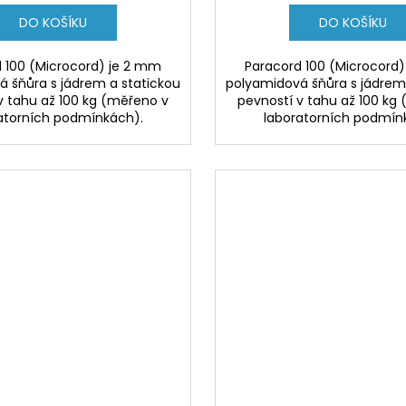
DO KOŠÍKU
DO KOŠÍKU
 100 (Microcord) je 2 mm
Paracord 100 (Microcord
 šňůra s jádrem a statickou
polyamidová šňůra s jádrem
v tahu až 100 kg (měřeno v
pevností v tahu až 100 kg
atorních podmínkách).
laboratorních podmín