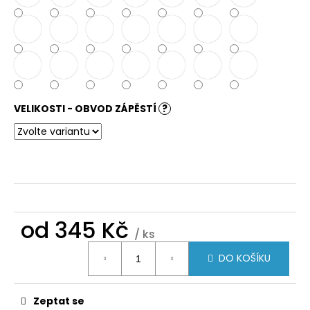
VELIKOSTI - OBVOD ZÁPĚSTÍ
?
od
345 Kč
/ ks
Měrná
DO KOŠÍKU
cena:
Zeptat se