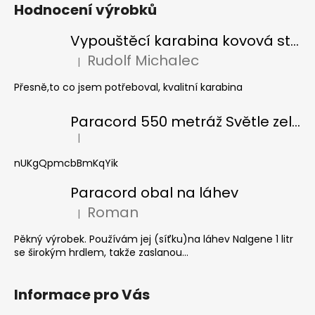
Hodnocení výrobků
Vypouštěcí karabina kovová stříbrná
Rudolf Michalec
|
Hodnocení produktu je 5 z 5 hvězdiček.
Přesně,to co jsem potřeboval, kvalitní karabina
Paracord 550 metráž Světle zelená
|
Hodnocení produktu je 5 z 5 hvězdiček.
nUKgQpmcbBmKqYik
Paracord obal na láhev
Roman
|
Hodnocení produktu je 5 z 5 hvězdiček.
Pěkný výrobek. Používám jej (síťku)na láhev Nalgene 1 litr
se širokým hrdlem, takže zaslanou...
Informace pro Vás