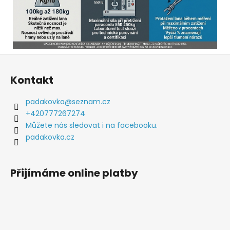
Z
á
Kontakt
p
a
padakovka
@
seznam.cz
t
+420777267274
í
Můžete nás sledovat i na facebooku.
padakovka.cz
Přijímáme online platby