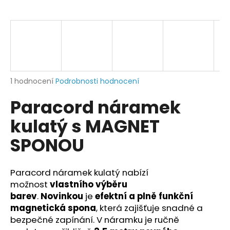
a
j
í
t
?
Průměrné
1 hodnocení
Podrobnosti hodnocení
hodnocení
Paracord náramek
produktu
je
HLEDAT
kulatý s MAGNET
5,0
z
SPONOU
5
hvězdiček.
D
Paracord náramek kulatý
nabízí
o
možnost
vlastního výběru
p
barev
.
Novinkou
je
efektní a plně funkční
o
magnetická spona
, která zajišťuje snadné a
r
u
bezpečné zapínání. V náramku je ručně