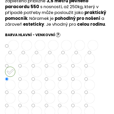
č
zapleteno přibližně
3,5 metru pevného
u
paracordu 550
s nosností, až 250kg, který v
j
případě potřeby může posloužit jako
praktický
e
pomocník
. Náramek je
pohodlný pro nošení
a
m
zároveň
esteticky
. Je vhodný pro
celou rodinu
.
e
BARVA HLAVNÍ - VENKOVNÍ
?