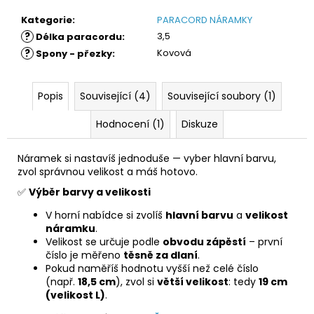
Kategorie
:
PARACORD NÁRAMKY
?
3,5
Délka paracordu
:
?
Kovová
Spony - přezky
:
Popis
Související (4)
Související soubory (1)
Hodnocení (1)
Diskuze
Náramek si nastavíš jednoduše — vyber hlavní barvu,
zvol správnou velikost a máš hotovo.
✅
Výběr barvy a velikosti
V horní nabídce si zvolíš
hlavní barvu
a
velikost
náramku
.
Velikost se určuje podle
obvodu zápěstí
– první
číslo je měřeno
těsně za dlaní
.
Pokud naměříš hodnotu vyšší než celé číslo
(např.
18,5 cm
), zvol si
větší velikost
: tedy
19 cm
(velikost L)
.