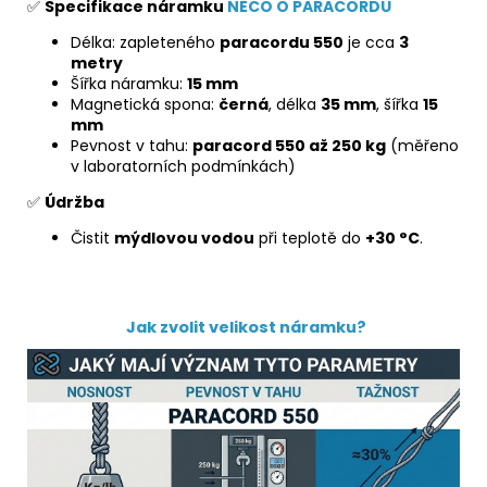
✅
Specifikace náramku
NĚCO O PARACORDU
Délka: zapleteného
paracordu 550
je cca
3
metry
Šířka náramku:
15 mm
Magnetická spona:
černá
, délka
35 mm
, šířka
15
mm
Pevnost v tahu:
paracord 550 až 250 kg
(měřeno
v laboratorních podmínkách)
✅
Údržba
Čistit
mýdlovou vodou
při teplotě do
+30 °C
.
Jak zvolit velikost náramku?