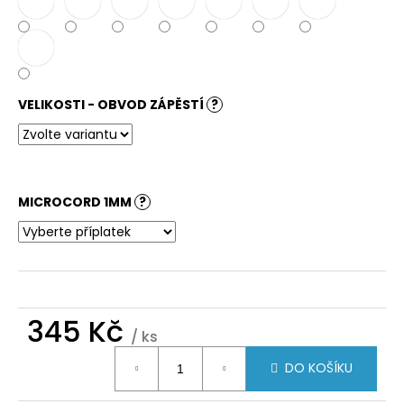
VELIKOSTI - OBVOD ZÁPĚSTÍ
?
MICROCORD 1MM
?
345 Kč
/ ks
Měrná
DO KOŠÍKU
cena: