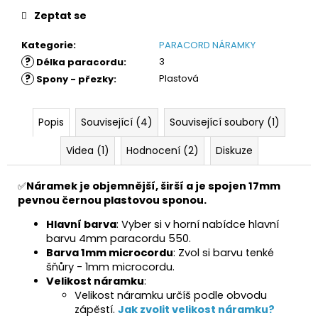
Zeptat se
Kategorie
:
PARACORD NÁRAMKY
?
3
Délka paracordu
:
?
Plastová
Spony - přezky
:
Popis
Související (4)
Související soubory (1)
Videa (1)
Hodnocení (2)
Diskuze
✅
Náramek je objemnější, širší a je spojen 17mm
pevnou černou plastovou sponou.
Hlavní barva
: Vyber si v horní nabídce hlavní
barvu 4mm paracordu 550.
Barva 1mm microcordu
: Zvol si barvu tenké
šňůry - 1mm microcordu.
Velikost náramku
:
Velikost náramku určíš podle obvodu
zápěstí.
Jak zvolit velikost náramku?