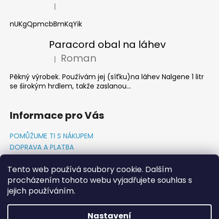
|
Hodnocení produktu je 5 z 5 hvězdiček.
nUKgQpmcbBmKqYik
Paracord obal na láhev
Roman
|
Hodnocení produktu je 5 z 5 hvězdiček.
Pěkný výrobek. Používám jej (síťku)na láhev Nalgene 1 litr
se širokým hrdlem, takže zaslanou...
Informace pro Vás
POMŮŽUME TI S NÁKUPEM
DOPRAVA A PLATBA
O NÁS-PŘÍBĚH PADAKOVKA.CZ
Tento web používá soubory cookie. Dalším
GDPR PODMÍNKY
procházením tohoto webu vyjadřujete souhlas s
Napište nám
jejich používáním.
KONTAKTY
Nastavení