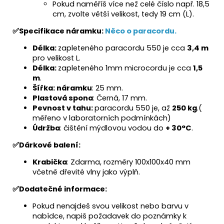
Pokud naměříš více než celé číslo např. 18,5
cm, zvolte větší velikost, tedy 19 cm (L).
✅
Specifikace náramku:
Něco o paracordu.
Délka:
zapleteného paracordu 550 je cca
3,4 m
pro velikost L.
Délka:
zapleteného 1mm microcordu je cca
1,5
m
.
Šířka: náramku
: 25 mm.
Plastová spona
: Černá, 17 mm.
Pevnost v tahu:
paracordu 550 je, až
250 kg
.(
měřeno v laboratorních podmínkách)
Údržba
: čištění mýdlovou vodou do
+ 30°C
.
✅
Dárkové balení:
Krabička
: Zdarma, rozměry 100x100x40 mm
včetně dřevité vlny jako výplň.
✅
Dodatečné informace:
Pokud nenajdeš svou velikost nebo barvu v
nabídce, napiš požadavek do poznámky k