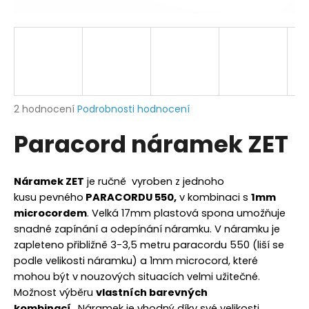
a
j
í
t
?
Průměrné
2 hodnocení
Podrobnosti hodnocení
hodnocení
Paracord náramek ZET
produktu
je
HLEDAT
5,0
z
Náramek ZET
je ručně vyroben z jednoho
5
kusu pevného
PARACORDU 550,
v kombinaci s
1mm
hvězdiček.
microcordem
. Velká 17mm plastová spona umožňuje
D
snadné zapínání a odepínání náramku. V náramku je
o
zapleteno přibližně 3-3,5 metru paracordu 550 (liší se
p
podle velikosti náramku) a 1mm microcord, které
o
mohou být v nouzových situacích velmi užitečné.
r
Možnost výběru
vlastních barevných
u
kombinací.
Náramek je vhodný díky své velikosti