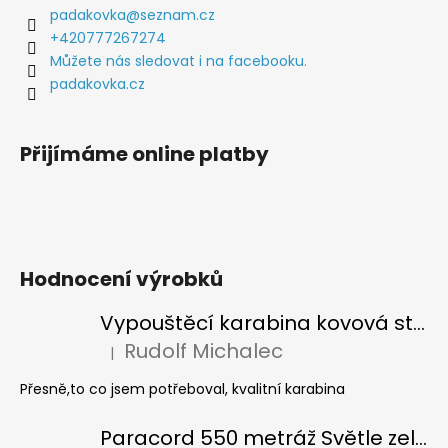
a
padakovka
@
seznam.cz
t
+420777267274
í
Můžete nás sledovat i na facebooku.
padakovka.cz
Přijímáme online platby
Hodnocení výrobků
Vypouštěcí karabina kovová stříbrná
Rudolf Michalec
|
Hodnocení produktu je 5 z 5 hvězdiček.
Přesně,to co jsem potřeboval, kvalitní karabina
Paracord 550 metráž Světle zelená