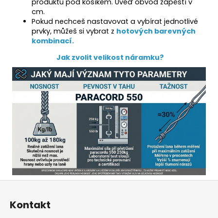
produktu pod košíkem. Uveď obvod zápěstí v
cm.
Pokud nechceš nastavovat a vybírat jednotlivé
prvky, můžeš si vybrat z
hotových barevných
kombinací.
Jak zvolit velikost náramku?
Z
á
Kontakt
p