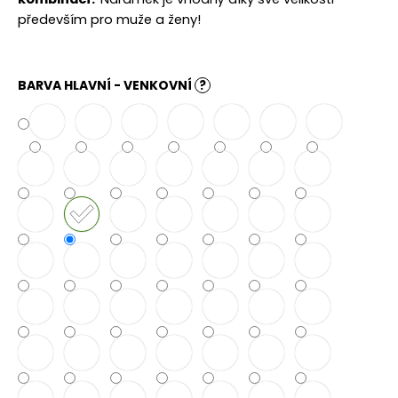
č
u
především pro muže a ženy!
j
e
m
BARVA HLAVNÍ - VENKOVNÍ
?
e