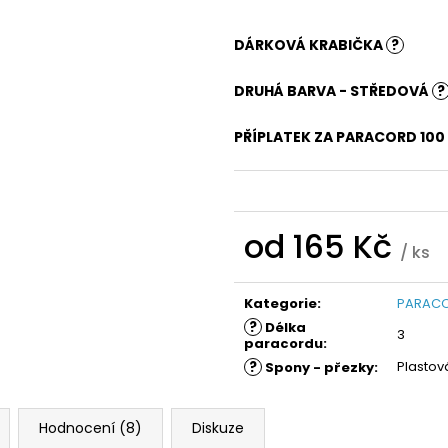
DÁRKOVÁ KRABIČKA
?
DRUHÁ BARVA - STŘEDOVÁ
?
PŘÍPLATEK ZA PARACORD 100
od
165 Kč
/ ks
Měrná
cena:
Kategorie
:
PARACO
?
Délka
3
paracordu
:
?
Plastov
Spony - přezky
:
Hodnocení (8)
Diskuze