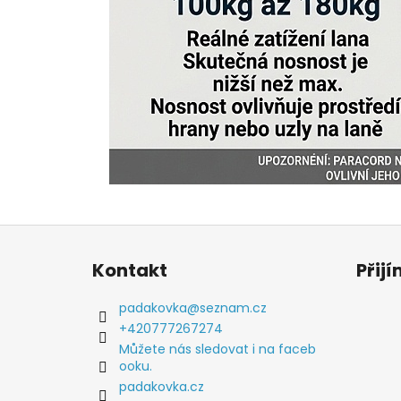
Z
á
Kontakt
Přij
p
a
padakovka
@
seznam.cz
t
+420777267274
í
Můžete nás sledovat i na faceb
ooku.
padakovka.cz