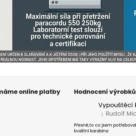
ímáme online platby
Hodnocení výrobků
|
Hodnocení produkt
Přesně,to co jsem potřeboval
kvalitní karabina