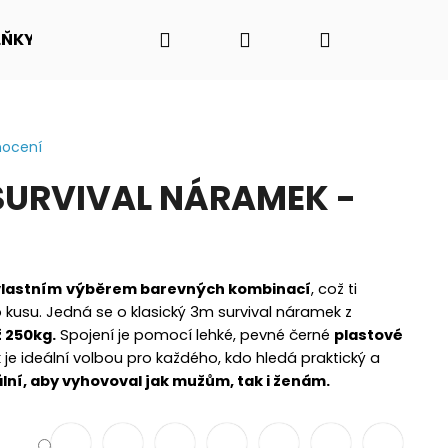
Hledat
Přihlášení
Nákupní
LŇKY
O NÁS - PŘÍBĚH PADAKOVKA.CZ
VIDEO N
košík
nocení
URVIVAL NÁRAMEK -
vlastním
výběrem barevných kombinací
, což ti
 kusu. Jedná se o klasický 3m survival náramek z
 250kg.
Spojení je pomocí lehké, pevné černé
plastové
je ideální volbou pro každého, kdo hledá praktický a
lní, aby vyhovoval jak mužům, tak i ženám.