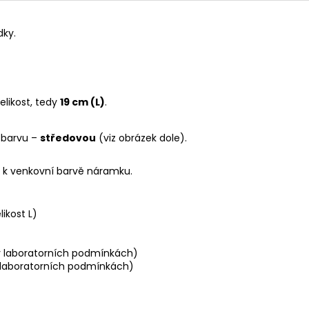
dky.
velikost, tedy
19 cm (L)
.
 barvu –
středovou
(viz obrázek dole).
k venkovní barvě náramku.
likost L)
 laboratorních podmínkách)
laboratorních podmínkách)