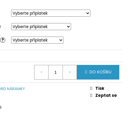
?
DO KOŠÍKU
Tisk
RD NÁRAMKY
Zeptat se
á