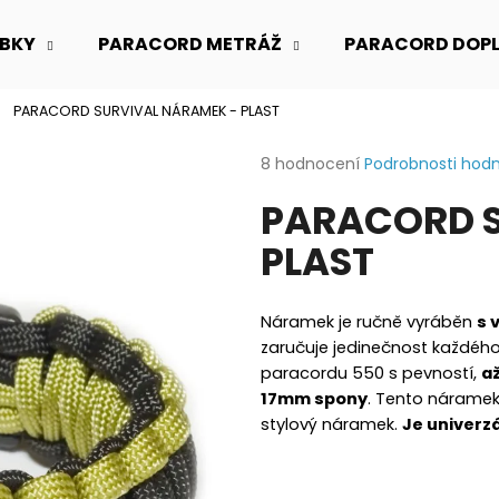
BKY
PARACORD METRÁŽ
PARACORD DOP
PARACORD SURVIVAL NÁRAMEK - PLAST
Co potřebujete najít?
Průměrné
8 hodnocení
Podrobnosti hod
hodnocení
PARACORD S
produktu
HLEDAT
je
PLAST
5,0
z
5
Doporučujeme
hvězdiček.
Náramek je ručně vyráběn
s 
zaručuje jedinečnost každého
paracordu 550 s pevností,
až
17mm spony
. Tento náramek 
stylový náramek.
Je univerzá