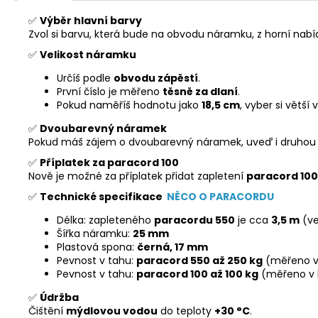
✅
Výběr hlavní barvy
Zvol si barvu, která bude na obvodu náramku, z horní nabí
✅
Velikost náramku
Určíš podle
obvodu zápěstí
.
První číslo je měřeno
těsně za dlaní
.
Pokud naměříš hodnotu jako
18,5 cm
, vyber si větší 
✅
Dvoubarevný náramek
Pokud máš zájem o dvoubarevný náramek, uveď i druhou
✅
Příplatek za paracord 100
Nově je možné za příplatek přidat zapletení
paracord 100
✅
Technické specifikace
NĚCO O PARACORDU
Délka: zapleteného
paracordu 550
je cca
3,5 m
(ve
Šířka náramku:
25 mm
Plastová spona:
černá, 17 mm
Pevnost v tahu:
paracord 550 až 250 kg
(měřeno v
Pevnost v tahu:
paracord 100 až 100 kg
(měřeno v 
✅
Údržba
Čištění
mýdlovou vodou
do teploty
+30 °C
.