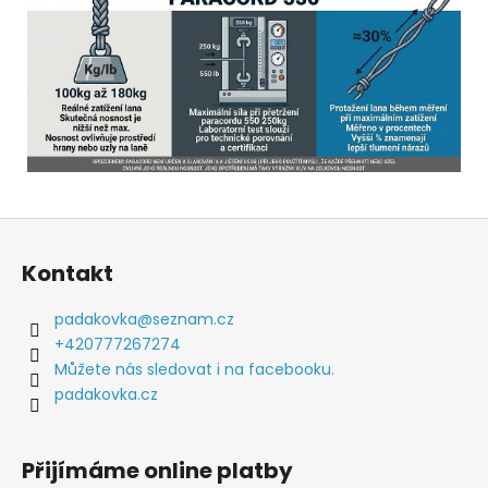
Z
á
Kontakt
p
a
padakovka
@
seznam.cz
t
+420777267274
í
Můžete nás sledovat i na facebooku.
padakovka.cz
Přijímáme online platby