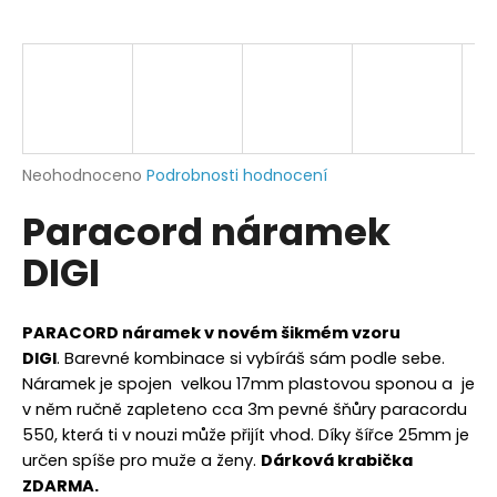
a
j
í
t
?
Průměrné
Neohodnoceno
Podrobnosti hodnocení
hodnocení
Paracord náramek
produktu
je
HLEDAT
DIGI
0,0
z
5
hvězdiček.
PARACORD náramek v novém šikmém vzoru
D
DIGI
. Barevné kombinace si vybíráš sám podle sebe.
o
Náramek je spojen velkou 17mm plastovou sponou a je
p
v něm ručně zapleteno cca 3m pevné šňůry paracordu
o
550, která ti v nouzi může přijít vhod. Díky šířce 25mm je
r
určen spíše pro muže a ženy.
Dárková krabička
u
ZDARMA.