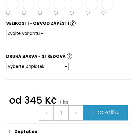
VELIKOSTI - OBVOD ZÁPĚSTÍ
?
DRUHÁ BARVA - STŘEDOVÁ
?
od
345 Kč
/ ks
Měrná
DO KOŠÍKU
cena:
Zeptat se