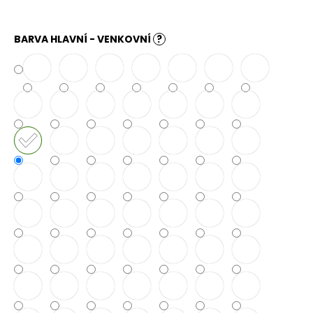
č
u
j
BARVA HLAVNÍ - VENKOVNÍ
?
e
m
e