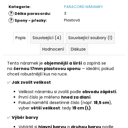
Kategorie
:
PARACORD NÁRAMKY
?
3
Délka paracordu
:
?
Plastová
Spony - přezky
:
Popis
Související (4)
Související soubory (1)
Hodnocení
Diskuze
Tento náramek je
objemnější a širší
a zapíná se
na
černou 17mm plastovou sponu
— ideální, pokud
chceš robustnější kus na ruce.
✅
Jak zvolit velikost
Velikost náramku si zvolíš podle
obvodu zápěstí
.
První číslo je měřeno
hned za dlaní
.
Pokud naměříš desetinné číslo (např.
18,5 cm
),
vyber
větší velikost
: tedy
19 cm (L)
.
✅
Výběr barvy
Vybíráš si
hlavní barvu
a
druhou barvu
podle