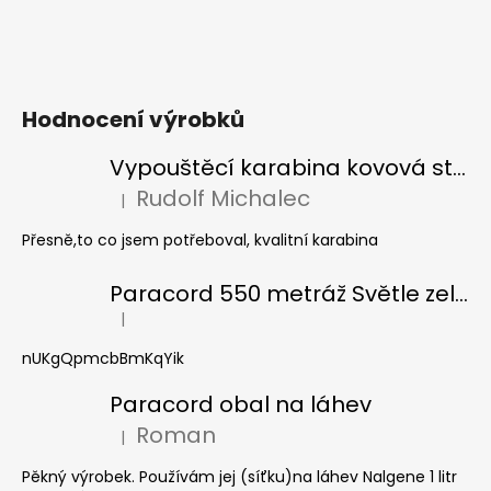
Hodnocení výrobků
Vypouštěcí karabina kovová stříbrná
Rudolf Michalec
|
Hodnocení produktu je 5 z 5 hvězdiček.
Přesně,to co jsem potřeboval, kvalitní karabina
Paracord 550 metráž Světle zelená
|
Hodnocení produktu je 5 z 5 hvězdiček.
nUKgQpmcbBmKqYik
Paracord obal na láhev
Roman
|
Hodnocení produktu je 5 z 5 hvězdiček.
Pěkný výrobek. Používám jej (síťku)na láhev Nalgene 1 litr