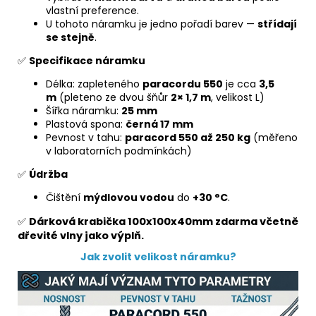
vlastní preference.
U tohoto náramku je jedno pořadí barev —
střídají
se stejně
.
✅
Specifikace náramku
Délka: zapleteného
paracordu 550
je cca
3,5
m
(pleteno ze dvou šňůr
2× 1,7 m
, velikost L)
Šířka náramku:
25 mm
Plastová spona:
černá 17 mm
Pevnost v tahu:
paracord 550 až 250 kg
(měřeno
v laboratorních podmínkách)
✅
Údržba
Čištění
mýdlovou vodou
do
+30 °C
.
✅
Dárková krabička 100x100x40mm zdarma včetně
dřevité vlny jako výplň.
Jak zvolit velikost náramku?