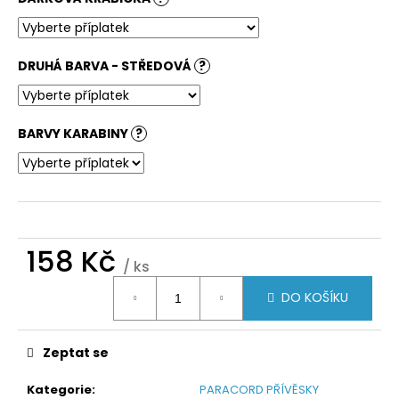
DRUHÁ BARVA - STŘEDOVÁ
?
BARVY KARABINY
?
158 Kč
/ ks
Měrná
DO KOŠÍKU
cena:
Zeptat se
Kategorie
:
PARACORD PŘÍVĚSKY