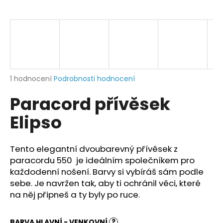
a
j
í
t
?
Průměrné
1 hodnocení
Podrobnosti hodnocení
hodnocení
Paracord přívěsek
produktu
je
HLEDAT
Elipso
5,0
z
5
hvězdiček.
Tento elegantní dvoubarevný přívěsek z
D
paracordu 550 je ideálním společníkem pro
o
každodenní nošení. Barvy si vybíráš sám podle
p
sebe. Je navržen tak, aby ti ochránil věci, které
o
na něj připneš a ty byly po ruce.
r
u
BARVA HLAVNÍ - VENKOVNÍ
?