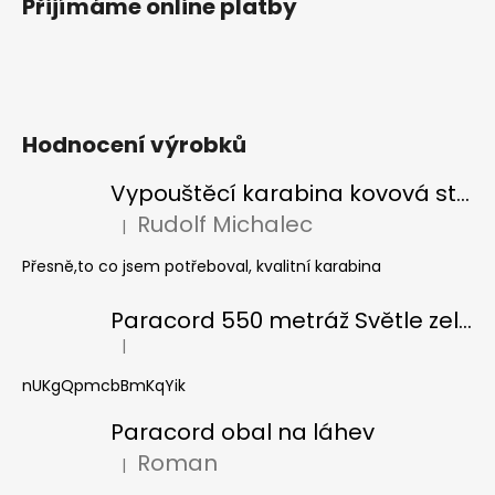
Přijímáme online platby
Hodnocení výrobků
Vypouštěcí karabina kovová stříbrná
Rudolf Michalec
|
Hodnocení produktu je 5 z 5 hvězdiček.
Přesně,to co jsem potřeboval, kvalitní karabina
Paracord 550 metráž Světle zelená
|
Hodnocení produktu je 5 z 5 hvězdiček.
nUKgQpmcbBmKqYik
Paracord obal na láhev
Roman
|
Hodnocení produktu je 5 z 5 hvězdiček.