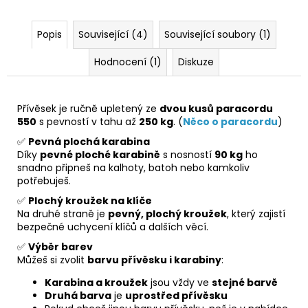
Popis
Související (4)
Související soubory (1)
Hodnocení (1)
Diskuze
Přívěsek je ručně upletený ze
dvou kusů paracordu
550
s pevností v tahu až
250 kg
. (
Něco o paracordu
)
✅
Pevná plochá karabina
Díky
pevné ploché karabině
s nosností
90 kg
ho
snadno připneš na kalhoty, batoh nebo kamkoliv
potřebuješ.
✅
Plochý kroužek na klíče
Na druhé straně je
pevný, plochý kroužek
, který zajistí
bezpečné uchycení klíčů a dalších věcí.
✅
Výběr barev
Můžeš si zvolit
barvu přívěsku i karabiny
:
Karabina a kroužek
jsou vždy ve
stejné barvě
Druhá barva
je
uprostřed přívěsku