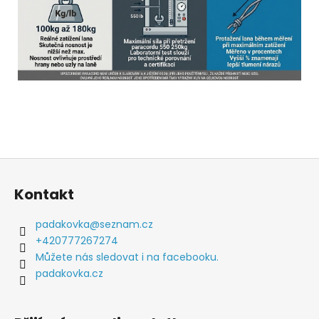
Z
á
Kontakt
p
a
padakovka
@
seznam.cz
t
+420777267274
í
Můžete nás sledovat i na facebooku.
padakovka.cz