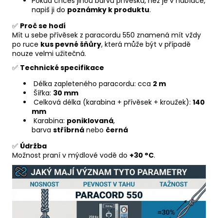
Pokud chceš jinou barvu přívěsku, než je v nabídce,
napiš ji do
poznámky k produktu
.
✅
Proč se hodí
Mít u sebe přívěsek z paracordu 550 znamená mít vždy
po ruce
kus pevné šňůry
, která může být v případě
nouze velmi užitečná.
✅
Technické specifikace
Délka zapleteného paracordu: cca
2 m
Šířka:
30 mm
Celková délka (karabina + přívěsek + kroužek):
140
mm
Karabina:
poniklovaná
,
barva
stříbrná
nebo
černá
✅
Údržba
Možnost praní v mýdlové vodě do
+30 °C
.