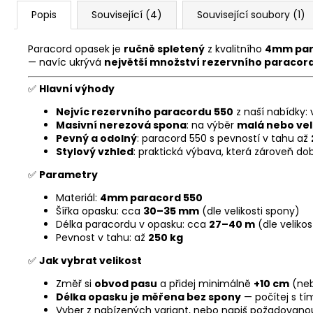
Popis
Související (4)
Související soubory (1)
Paracord opasek je
ručně spletený
z kvalitního
4mm par
— navíc ukrývá
největší množství rezervního paracor
✅
Hlavní výhody
Nejvíc rezervního paracordu 550
z naší nabídky: 
Masivní nerezová spona
: na výběr
malá nebo ve
Pevný a odolný
: paracord 550 s pevností v tahu až
Stylový vzhled
: praktická výbava, která zároveň do
✅
Parametry
Materiál:
4mm paracord 550
Šířka opasku: cca
30–35 mm
(dle velikosti spony)
Délka paracordu v opasku: cca
27–40 m
(dle veliko
Pevnost v tahu: až
250 kg
✅
Jak vybrat velikost
Změř si
obvod pasu
a přidej minimálně
+10 cm
(neb
Délka opasku je měřena bez spony
— počítej s tí
Vyber z nabízených variant, nebo napiš požadovanou