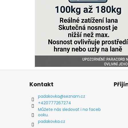
Z
á
Kontakt
Přij
p
a
padakovka
@
seznam.cz
t
+420777267274
í
Můžete nás sledovat i na faceb
ooku.
padakovka.cz