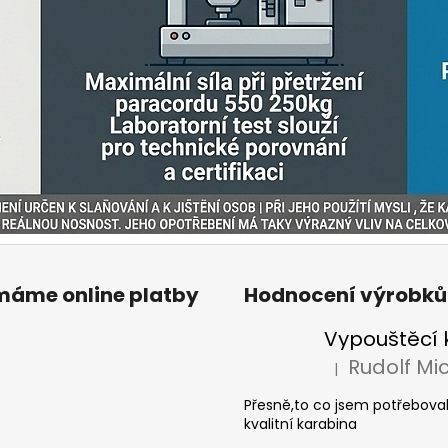
ímáme online platby
Hodnocení výrobků
|
Hodnocení produkt
Přesně,to co jsem potřeboval
kvalitní karabina