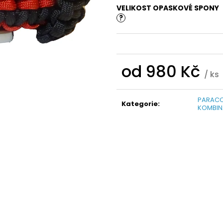
VELIKOST OPASKOVÉ SPONY
?
od
980 Kč
/ ks
Měrná
cena:
PARACO
Kategorie
:
KOMBIN