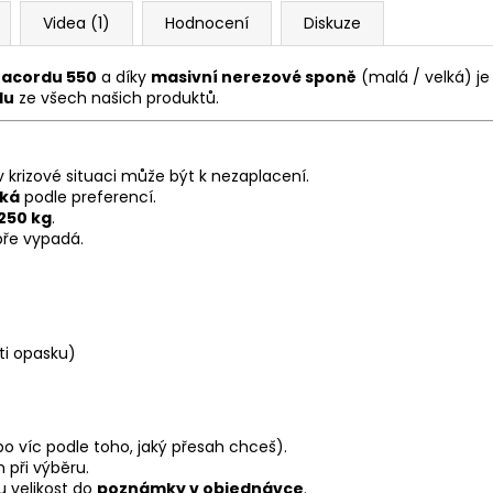
Videa (1)
Hodnocení
Diskuze
acordu 550
a díky
masivní nerezové sponě
(malá / velká) j
du
ze všech našich produktů.
v krizové situaci může být k nezaplacení.
lká
podle preferencí.
250 kg
.
bře vypadá.
sti opasku)
o víc podle toho, jaký přesah chceš).
m při výběru.
 velikost do
poznámky v objednávce
.