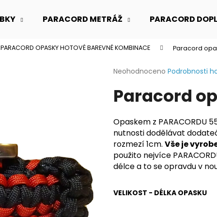
BKY
PARACORD METRÁŽ
PARACORD DOP
PARACORD OPASKY HOTOVÉ BAREVNÉ KOMBINACE
Paracord opa
Co potřebujete najít?
Průměrné
Neohodnoceno
Podrobnosti h
hodnocení
Paracord op
produktu
HLEDAT
je
0,0
z
Opaskem z PARACORDU 550 
5
Doporučujeme
nutnosti dodělávat dodate
hvězdiček.
rozmezí 1cm.
Vše je vyrob
použito nejvíce PARACORDU 
délce a to se opravdu v no
VELIKOST - DÉLKA OPASKU