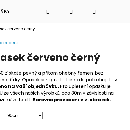
Hledat
Přihlášení
Nákupní
LŇKY
O NÁS - PŘÍBĚH PADAKOVKA.CZ
VIDEO N
sek červeno černý
košík
odnocení
asek červeno černý
získáte pevný a přitom ohebný řemen, bez
čně dírky. Opasek si zapnete tam kde potřebujete v
eno na Vaší objednávku.
Pro upletení opasku je
ze všech našich výrobků, cca 30m v závislosti na
uzi může hodit.
Barevné provedení viz. obrázek.