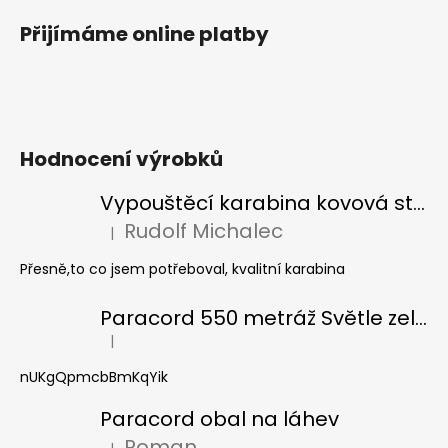
Přijímáme online platby
Hodnocení výrobků
Vypouštěcí karabina kovová stříbrná
Rudolf Michalec
|
Hodnocení produktu je 5 z 5 hvězdiček.
Přesně,to co jsem potřeboval, kvalitní karabina
Paracord 550 metráž Světle zelená
|
Hodnocení produktu je 5 z 5 hvězdiček.
nUKgQpmcbBmKqYik
Paracord obal na láhev
Roman