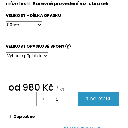
č
může hodit.
Barevné provedení viz. obrázek.
u
j
VELIKOST - DÉLKA OPASKU
e
m
e
VELIKOST OPASKOVÉ SPONY
?
od
980 Kč
/ ks
Měrná
DO KOŠÍKU
cena:
Zeptat se