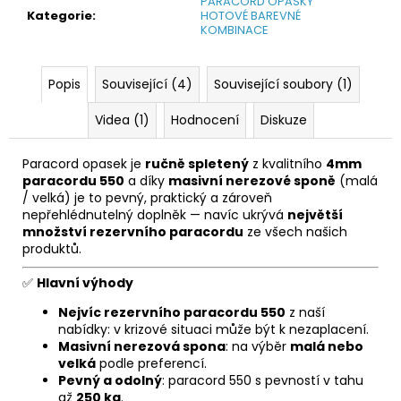
PARACORD OPASKY
Kategorie
:
HOTOVÉ BAREVNÉ
KOMBINACE
Popis
Související (4)
Související soubory (1)
Videa (1)
Hodnocení
Diskuze
Paracord opasek je
ručně spletený
z kvalitního
4mm
paracordu 550
a díky
masivní nerezové sponě
(malá
/ velká) je to pevný, praktický a zároveň
nepřehlédnutelný doplněk — navíc ukrývá
největší
množství rezervního paracordu
ze všech našich
produktů.
✅
Hlavní výhody
Nejvíc rezervního paracordu 550
z naší
nabídky: v krizové situaci může být k nezaplacení.
Masivní nerezová spona
: na výběr
malá nebo
velká
podle preferencí.
Pevný a odolný
: paracord 550 s pevností v tahu
až
250 kg
.