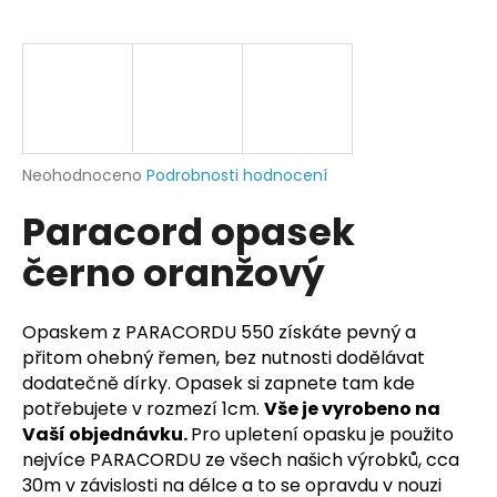
a
j
í
t
?
Průměrné
Neohodnoceno
Podrobnosti hodnocení
hodnocení
Paracord opasek
produktu
je
HLEDAT
černo oranžový
0,0
z
5
hvězdiček.
Opaskem z PARACORDU 550 získáte pevný a
D
přitom ohebný řemen, bez nutnosti dodělávat
o
dodatečně dírky. Opasek si zapnete tam kde
p
potřebujete v rozmezí 1cm.
Vše je vyrobeno na
o
Vaší objednávku.
Pro upletení opasku je použito
r
nejvíce PARACORDU ze všech našich výrobků, cca
u
30m v závislosti na délce a to se opravdu v nouzi