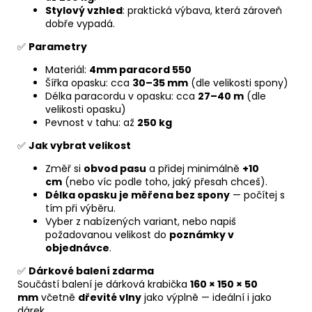
Stylový vzhled
: praktická výbava, která zároveň
dobře vypadá.
✅
Parametry
Materiál:
4mm paracord 550
Šířka opasku: cca
30–35 mm
(dle velikosti spony)
Délka paracordu v opasku: cca
27–40 m
(dle
velikosti opasku)
Pevnost v tahu: až
250 kg
✅
Jak vybrat velikost
Změř si
obvod pasu
a přidej minimálně
+10
cm
(nebo víc podle toho, jaký přesah chceš).
Délka opasku je měřena bez spony
— počítej s
tím při výběru.
Vyber z nabízených variant, nebo napiš
požadovanou velikost do
poznámky v
objednávce
.
✅
Dárkové balení zdarma
Součástí balení je dárková krabička
160 × 150 × 50
mm
včetně
dřevité vlny
jako výplně — ideální i jako
dárek.