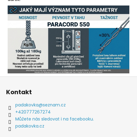
Z
á
Kontakt
p
a
padakovka
@
seznam.cz
t
+420777267274
í
Můžete nás sledovat i na facebooku.
padakovka.cz