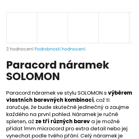
a
j
í
t
?
Průměrné
3 hodnocení
Podrobnosti hodnocení
hodnocení
Paracord náramek
produktu
je
HLEDAT
SOLOMON
5,0
z
5
hvězdiček.
Paracord náramek ve stylu SOLOMON s
výběrem
D
vlastních barevných kombinací
, což ti
o
zaručuje, že bude skutečně jedinečný a zaujme
p
každého na první pohled. Náramek je ručně
o
spleten, až
ze tří různých barev
a je možné
r
přidat 1mm microcord pro extra detail nebo jej
u
vynechat podle tvého přání.
Celý náramek je