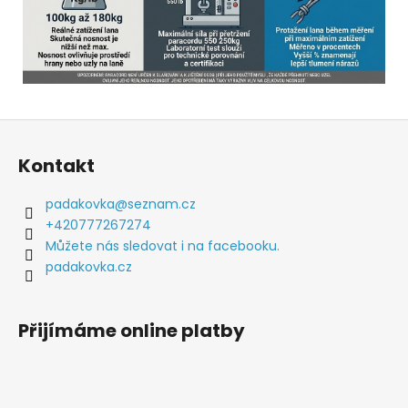
Z
á
Kontakt
p
a
padakovka
@
seznam.cz
t
+420777267274
í
Můžete nás sledovat i na facebooku.
padakovka.cz
Přijímáme online platby