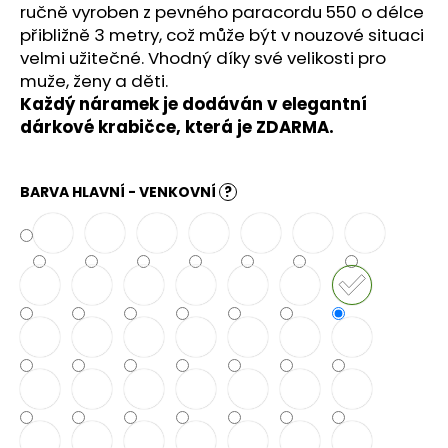
č
ručně vyroben z pevného paracordu 550 o délce
u
přibližně 3 metry, což může být v nouzové situaci
j
velmi užitečné. Vhodný díky své velikosti pro
e
muže, ženy a děti.
m
Každý náramek je dodáván v elegantní
e
dárkové krabičce, která je ZDARMA.
BARVA HLAVNÍ - VENKOVNÍ
?