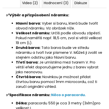
Videa (2)
Hodnocení (3)
Diskuze
✅
Výběr a přizpůsobení náramku:
Hlavní barva:
Vyber si barvu, která bude tvořit
obvod náramku. Viz obrázek níže.
Velikost náramku:
Určíš podle obvodu zápěstí.
Pokud naměříš např. 18,5 cm, zvol si větší velikost
19 cm (L).
Druhá barva:
Tato barva bude ve středu
náramku a tvoří tvar písmene V. Můžeš ji zvolit ve
stejném odstínu jako hlavní barvu.
Třetí barva:
Je umístěna mezi tvarem V. Pro
větší efekt doporučujeme jednu z barev vybrat
jako neonovou.
Čtvrtá barva:
Novinkou je možnost přidat
čtvrtou barvu pomocí 1mm microcordu, což ti
zaručí originální vzhled.
✅
Specifikace náramku:
Něco o paracordu.
Délka:
paracordu 550 je cca 3 metry (3x1m)pro
velikost L.