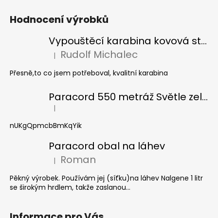
Hodnocení výrobků
Vypouštěcí karabina kovová stříbrná
Rudolf Michalec
|
Hodnocení produktu je 5 z 5 hvězdiček.
Přesně,to co jsem potřeboval, kvalitní karabina
Paracord 550 metráž Světle zelená
|
Hodnocení produktu je 5 z 5 hvězdiček.
nUKgQpmcbBmKqYik
Paracord obal na láhev
Roman
|
Hodnocení produktu je 5 z 5 hvězdiček.
Pěkný výrobek. Používám jej (síťku)na láhev Nalgene 1 litr
se širokým hrdlem, takže zaslanou...
Informace pro Vás