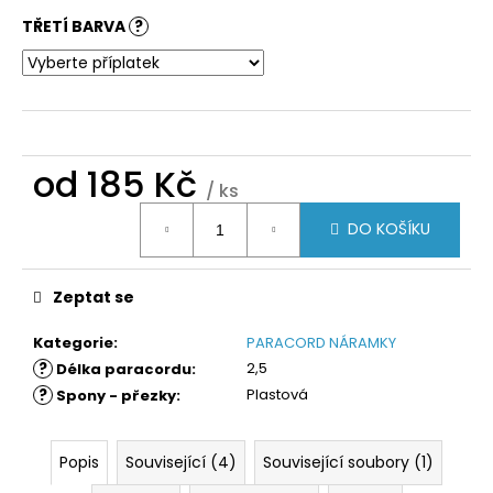
TŘETÍ BARVA
?
od
185 Kč
/ ks
Měrná
DO KOŠÍKU
cena:
Zeptat se
Kategorie
:
PARACORD NÁRAMKY
?
2,5
Délka paracordu
:
?
Plastová
Spony - přezky
:
Popis
Související (4)
Související soubory (1)