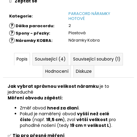
Zeptat se
PARACORD NÁRAMKY
Kategorie
:
HOTOVÉ
?
2
Délka paracordu
:
?
Plastová
Spony - přezky
:
?
Náramky Kobra
Náramky KOBRA
:
Popis
Související (4)
Související soubory (1)
Hodnocení
Diskuze
Jak vybrat správnou velikost náramku
je to
jednoduché
Měření obvodu zápěstí:
Změř obvod
hned za dlaní
.
Pokud je naměřený obvod
vyšší než celé
číslo
(např.
18,5 cm
), zvol
větší velikost
pro
pohodlné nošení (tedy
19 cm = velikost L
).
✅
Tip pro přesné měření