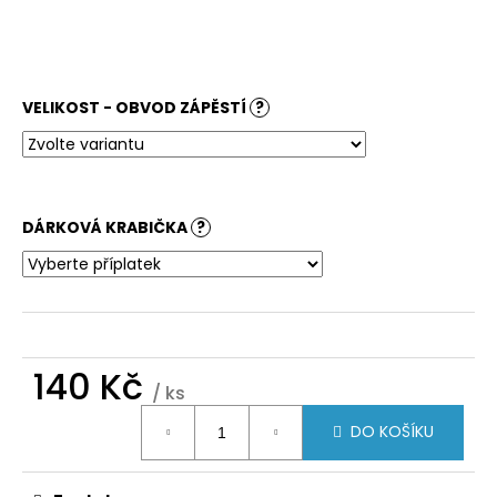
č
u
j
e
m
VELIKOST - OBVOD ZÁPĚSTÍ
?
e
DÁRKOVÁ KRABIČKA
?
140 Kč
/ ks
Měrná
DO KOŠÍKU
cena: