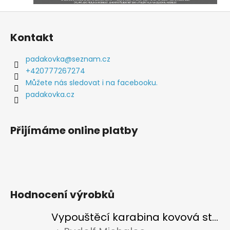
Z
á
Kontakt
p
a
padakovka
@
seznam.cz
t
+420777267274
í
Můžete nás sledovat i na facebooku.
padakovka.cz
Přijímáme online platby
Hodnocení výrobků
Vypouštěcí karabina kovová stříbrná