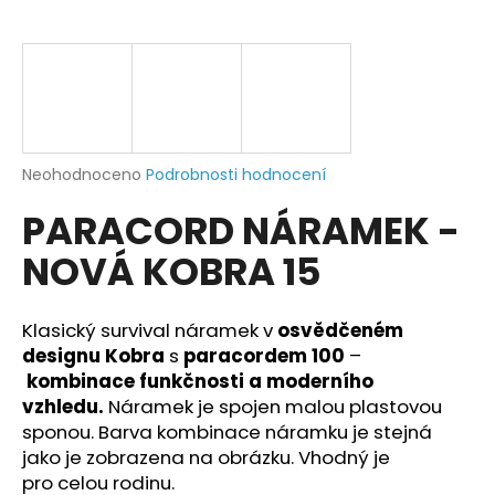
a
j
í
t
?
Průměrné
Neohodnoceno
Podrobnosti hodnocení
hodnocení
PARACORD NÁRAMEK -
produktu
je
HLEDAT
NOVÁ KOBRA 15
0,0
z
5
hvězdiček.
Klasický survival náramek v
osvědčeném
D
designu Kobra
s
paracordem 100
–
o
kombinace funkčnosti a moderního
p
vzhledu.
Náramek je spojen malou plastovou
o
sponou. Barva kombinace náramku je stejná
r
jako je zobrazena na obrázku. Vhodný je
u
pro
celou rodinu.