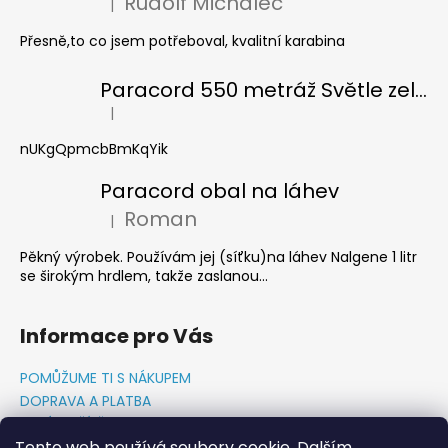
Rudolf Michalec
|
Hodnocení produktu je 5 z 5 hvězdiček.
Přesně,to co jsem potřeboval, kvalitní karabina
Paracord 550 metráž Světle zelená
|
Hodnocení produktu je 5 z 5 hvězdiček.
nUKgQpmcbBmKqYik
Paracord obal na láhev
Roman
|
Hodnocení produktu je 5 z 5 hvězdiček.
Pěkný výrobek. Používám jej (síťku)na láhev Nalgene 1 litr
se širokým hrdlem, takže zaslanou...
Informace pro Vás
POMŮŽUME TI S NÁKUPEM
DOPRAVA A PLATBA
O NÁS-PŘÍBĚH PADAKOVKA.CZ
Tento web používá soubory cookie. Dalším
GDPR PODMÍNKY