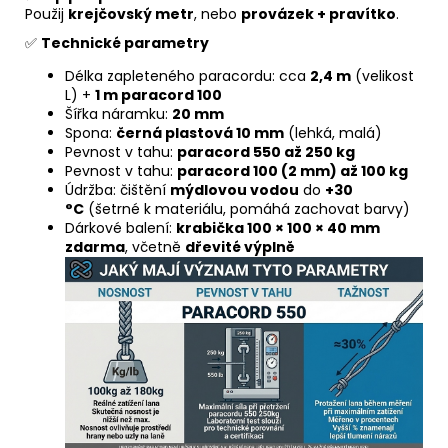
Použij
krejčovský metr
, nebo
provázek + pravítko
.
✅
Technické parametry
Délka zapleteného paracordu: cca
2,4 m
(velikost
L) +
1 m paracord 100
Šířka náramku:
20 mm
Spona:
černá plastová 10 mm
(lehká, malá)
Pevnost v tahu:
paracord 550 až 250 kg
Pevnost v tahu:
paracord 100 (2 mm) až 100 kg
Údržba: čištění
mýdlovou vodou
do
+30
°C
(šetrné k materiálu, pomáhá zachovat barvy)
Dárkové balení:
krabička 100 × 100 × 40 mm
zdarma
, včetně
dřevité výplně