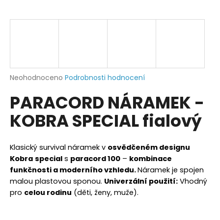
a
j
í
t
?
Průměrné
Neohodnoceno
Podrobnosti hodnocení
hodnocení
PARACORD NÁRAMEK -
produktu
je
HLEDAT
KOBRA SPECIAL fialový
0,0
z
5
hvězdiček.
Klasický survival náramek v
osvědčeném designu
D
Kobra
special
s
paracord 100
–
kombinace
o
funkčnosti a moderního vzhledu.
Náramek je spojen
p
malou plastovou sponou.
Univerzální použití:
Vhodný
o
pro
celou rodinu
(děti, ženy, muže).
r
u