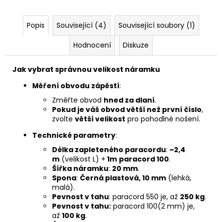
Popis
Související (4)
Související soubory (1)
Hodnocení
Diskuze
Jak vybrat správnou velikost náramku
Měření obvodu zápěstí
:
Změřte obvod
hned za dlaní
.
Pokud je váš obvod větší než první číslo
,
zvolte
větší velikost
pro pohodlné nošení.
Technické parametry
:
Délka zapleteného paracordu
:
~2,4
m
(velikost L) +
1m
paracord 100
.
Šířka náramku
:
20 mm
.
Spona
:
Černá plastová, 10 mm
(lehká,
malá).
Pevnost v tahu
: paracord 550 je, až
250 kg
.
Pevnost v tahu:
paracord 100(2 mm) je,
až
100 kg
.