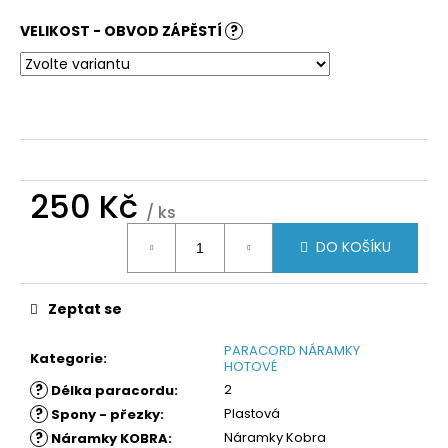
č
u
VELIKOST - OBVOD ZÁPĚSTÍ
?
j
e
m
e
250 Kč
/ ks
Měrná
DO KOŠÍKU
cena:
Zeptat se
PARACORD NÁRAMKY
Kategorie
:
HOTOVÉ
?
2
Délka paracordu
:
?
Plastová
Spony - přezky
:
?
Náramky Kobra
Náramky KOBRA
: