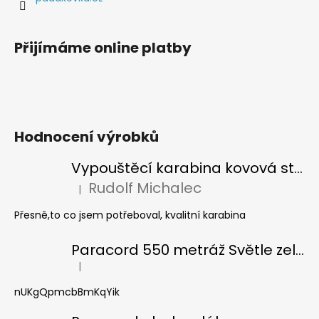
Přijímáme online platby
Hodnocení výrobků
Vypouštěcí karabina kovová stříbrná
Rudolf Michalec
|
Hodnocení produktu je 5 z 5 hvězdiček.
Přesně,to co jsem potřeboval, kvalitní karabina
Paracord 550 metráž Světle zelená
|
Hodnocení produktu je 5 z 5 hvězdiček.
nUKgQpmcbBmKqYik