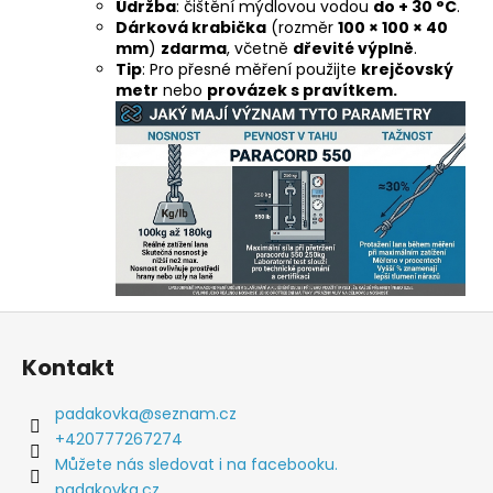
Údržba
: čištění mýdlovou vodou
do + 30 °C
.
Dárková krabička
(rozměr
100 × 100 × 40
mm
)
zdarma
, včetně
dřevité výplně
.
Tip
: Pro přesné měření použijte
krejčovský
metr
nebo
provázek s pravítkem.
Z
á
Kontakt
p
a
padakovka
@
seznam.cz
t
+420777267274
í
Můžete nás sledovat i na facebooku.
padakovka.cz