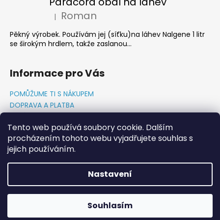
Paracord obal na láhev
Roman
|
Hodnocení produktu je 5 z 5 hvězdiček.
Pěkný výrobek. Používám jej (síťku)na láhev Nalgene 1 litr
se širokým hrdlem, takže zaslanou...
Informace pro Vás
POMŮŽUME TI S NÁKUPEM
DOPRAVA A PLATBA
O NÁS-PŘÍBĚH PADAKOVKA.CZ
Tento web používá soubory cookie. Dalším
GDPR PODMÍNKY
procházením tohoto webu vyjadřujete souhlas s
Napište nám
jejich používáním.
KONTAKTY
Nastavení
Vytvořil Shoptet
Copyright 2026
PADAKOVKA.CZ
. Všechna práva
Souhlasím
vyhrazena.