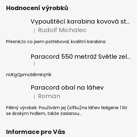
Hodnocení výrobků
Vypouštěcí karabina kovová stříbrná
Rudolf Michalec
|
Hodnocení produktu je 5 z 5 hvězdiček.
Přesně,to co jsem potřeboval, kvalitní karabina
Paracord 550 metráž Světle zelená
|
Hodnocení produktu je 5 z 5 hvězdiček.
nUKgQpmcbBmKqYik
Paracord obal na láhev
Roman
|
Hodnocení produktu je 5 z 5 hvězdiček.
Pěkný výrobek. Používám jej (síťku)na láhev Nalgene 1 litr
se širokým hrdlem, takže zaslanou...
Informace pro Vás