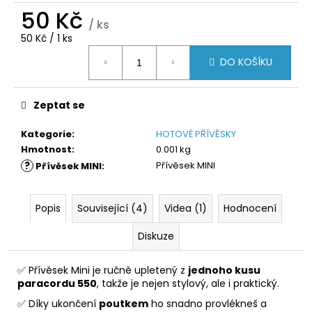
č
50 Kč
u
/ ks
j
Měrná
50 Kč / 1 ks
e
cena:
m
DO KOŠÍKU
e
Zeptat se
Kategorie
:
HOTOVÉ PŘÍVĚSKY
Hmotnost
:
0.001 kg
?
Přívěsek MINI
Přívěsek MINI
:
Popis
Související (4)
Videa (1)
Hodnocení
Diskuze
✅ Přívěsek Mini je ručně upletený z
jednoho kusu
paracordu 550
, takže je nejen stylový, ale i praktický.
✅ Díky ukončení
poutkem
ho snadno provlékneš a