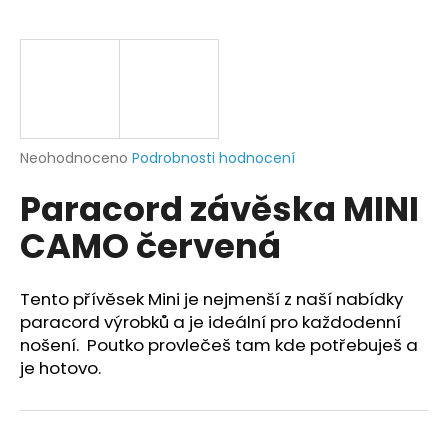
a
j
í
t
?
Průměrné
Neohodnoceno
Podrobnosti hodnocení
hodnocení
Paracord závěska MINI
produktu
je
HLEDAT
CAMO červená
0,0
z
5
hvězdiček.
Tento přívěsek Mini je nejmenší z naší nabídky
D
paracord výrobků a je ideální pro každodenní
o
nošení. Poutko provlečeš tam kde potřebuješ a
p
je hotovo.
o
r
u