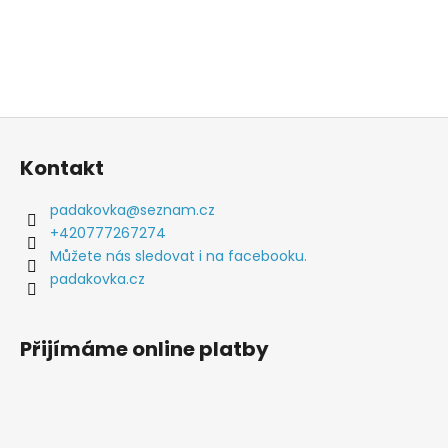
Z
á
Kontakt
p
a
padakovka
@
seznam.cz
t
+420777267274
í
Můžete nás sledovat i na facebooku.
padakovka.cz
Přijímáme online platby