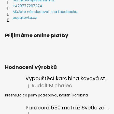
t
+420777267274
í
Můžete nás sledovat i na facebooku.
padakovka.cz
Přijímáme online platby
Hodnocení výrobků
Vypouštěcí karabina kovová stříbrná
Rudolf Michalec
|
Hodnocení produktu je 5 z 5 hvězdiček.
Přesně,to co jsem potřeboval, kvalitní karabina
Paracord 550 metráž Světle zelená
|