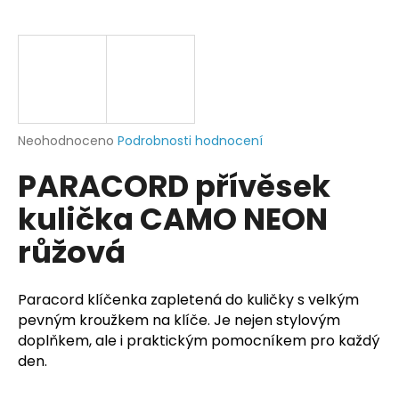
a
j
í
t
?
Průměrné
Neohodnoceno
Podrobnosti hodnocení
hodnocení
PARACORD přívěsek
produktu
je
HLEDAT
kulička CAMO NEON
0,0
z
růžová
5
hvězdiček.
D
Paracord klíčenka zapletená do kuličky s velkým
o
pevným kroužkem na klíče. Je nejen stylovým
p
doplňkem, ale i praktickým pomocníkem pro každý
o
r
den.
u