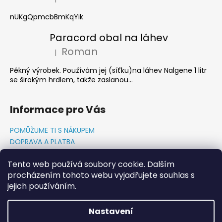
Hodnocení produktu je 5 z 5 hvězdiček.
nUKgQpmcbBmKqYik
Paracord obal na láhev
Roman
|
Hodnocení produktu je 5 z 5 hvězdiček.
Pěkný výrobek. Používám jej (síťku)na láhev Nalgene 1 litr
se širokým hrdlem, takže zaslanou...
Informace pro Vás
POMŮŽUME TI S NÁKUPEM
DOPRAVA A PLATBA
O NÁS-PŘÍBĚH PADAKOVKA.CZ
Tento web používá soubory cookie. Dalším
GDPR PODMÍNKY
procházením tohoto webu vyjadřujete souhlas s
Napište nám
jejich používáním.
KONTAKTY
Nastavení
Vytvořil Shoptet