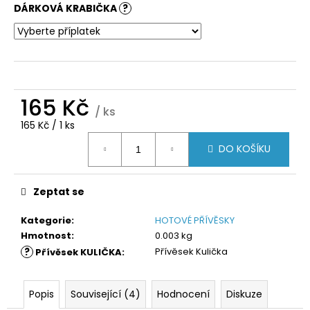
č
DÁRKOVÁ KRABIČKA
?
u
j
e
m
e
165 Kč
/ ks
Měrná
165 Kč / 1 ks
cena:
DO KOŠÍKU
Zeptat se
Kategorie
:
HOTOVÉ PŘÍVĚSKY
Hmotnost
:
0.003 kg
?
Přívěsek Kulička
Přívěsek KULIČKA
:
Popis
Související (4)
Hodnocení
Diskuze