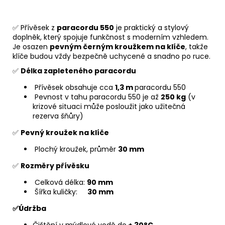
✅ Přívěsek z
paracordu 550
je praktický a stylový
doplněk, který spojuje funkčnost s moderním vzhledem.
Je osazen
pevným černým kroužkem na klíče
, takže
klíče budou vždy bezpečně uchycené a snadno po ruce.
✅
Délka zapleteného paracordu
Přívěsek obsahuje cca
1,3 m
paracordu 550
Pevnost v tahu paracordu 550 je až
250 kg
(v
krizové situaci může posloužit jako užitečná
rezerva šňůry)
✅
Pevný kroužek na klíče
Plochý kroužek, průměr
30 mm
✅
Rozměry přívěsku
Celková délka:
90 mm
Šířka kuličky:
30 mm
✅Údržba
Čištění v mýdlové vodě do
+ 30°C