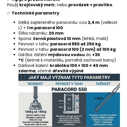
Použij
krejčovský metr
, nebo
provázek + pravítko
.
✅
Technické parametry
Délka zapleteného paracordu: cca
2,4 m
(velikost
L) +
1 m paracord 100
Šířka náramku:
20 mm
Spona:
černá plastová 10 mm
(lehká, malá)
Pevnost v tahu:
paracord 550 až 250 kg
Pevnost v tahu:
paracord 100 (2 mm) až 100 kg
Údržba: čištění
mýdlovou vodou
do
+30
°C
(šetrné k materiálu, pomáhá zachovat barvy)
Dárkové balení:
krabička 100 × 100 × 40 mm
zdarma
, včetně
dřevité výplně