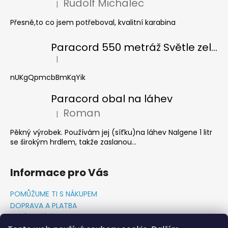
Rudolf Michalec
|
Hodnocení produktu je 5 z 5 hvězdiček.
Přesně,to co jsem potřeboval, kvalitní karabina
Paracord 550 metráž Světle zelená
|
Hodnocení produktu je 5 z 5 hvězdiček.
nUKgQpmcbBmKqYik
Paracord obal na láhev
Roman
|
Hodnocení produktu je 5 z 5 hvězdiček.
Pěkný výrobek. Používám jej (síťku)na láhev Nalgene 1 litr
se širokým hrdlem, takže zaslanou...
Informace pro Vás
POMŮŽUME TI S NÁKUPEM
DOPRAVA A PLATBA
O NÁS-PŘÍBĚH PADAKOVKA.CZ