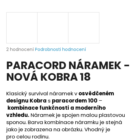
a
j
í
t
?
Průměrné
2 hodnocení
Podrobnosti hodnocení
hodnocení
PARACORD NÁRAMEK -
produktu
je
HLEDAT
NOVÁ KOBRA 18
5,0
z
5
hvězdiček.
Klasický survival náramek v
osvědčeném
D
designu Kobra
s
paracordem 100
–
o
kombinace funkčnosti a moderního
p
vzhledu.
Náramek je spojen malou plastovou
o
sponou. Barva kombinace náramku je stejná
r
jako je zobrazena na obrázku. Vhodný je
u
pro
celou rodinu.