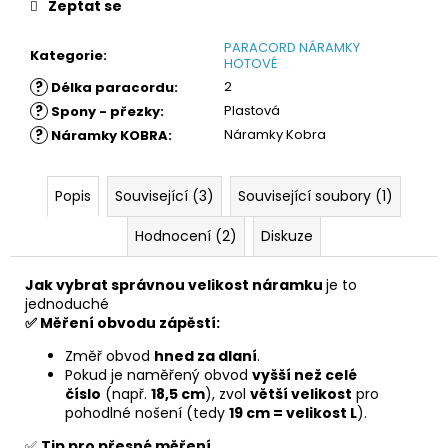
Zeptat se
PARACORD NÁRAMKY
Kategorie
:
HOTOVÉ
?
2
Délka paracordu
:
?
Plastová
Spony - přezky
:
?
Náramky Kobra
Náramky KOBRA
:
Popis
Související (3)
Související soubory (1)
Hodnocení (2)
Diskuze
Jak vybrat správnou velikost náramku
je to
jednoduché
✅ Měření obvodu zápěstí:
Změř obvod
hned za dlaní
.
Pokud je naměřený obvod
vyšší než celé
číslo
(např.
18,5 cm
), zvol
větší velikost
pro
pohodlné nošení (tedy
19 cm = velikost L
).
✅
Tip pro přesné měření