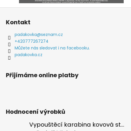
Z
á
Kontakt
p
a
padakovka
@
seznam.cz
t
+420777267274
í
Můžete nás sledovat i na facebooku.
padakovka.cz
Přijímáme online platby
Hodnocení výrobků
Vypouštěcí karabina kovová stříbrná