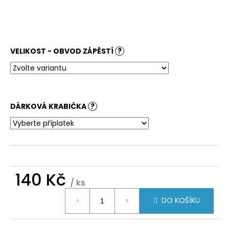
č
u
j
e
m
VELIKOST - OBVOD ZÁPĚSTÍ
?
e
DÁRKOVÁ KRABIČKA
?
140 Kč
/ ks
Měrná
DO KOŠÍKU
cena: