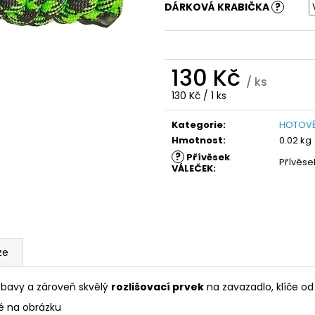
DÁRKOVÁ KRABIČKA
?
130 Kč
/ ks
Měrná
130 Kč / 1 ks
cena:
Kategorie
:
HOTOVÉ
Hmotnost
:
0.02 kg
?
Přívěsek
Přívěse
VÁLEČEK
:
ze
bavy a zároveň skvělý
rozlišovací prvek
na zavazadlo, klíče o
é na obrázku