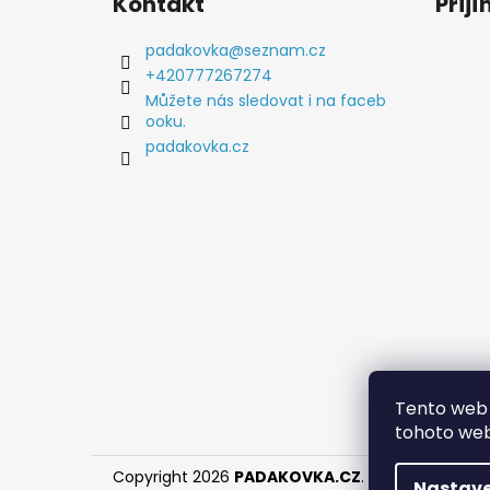
Kontakt
Přij
p
a
padakovka
@
seznam.cz
t
+420777267274
í
Můžete nás sledovat i na faceb
ooku.
padakovka.cz
Tento web 
tohoto webu
Copyright 2026
PADAKOVKA.CZ
. Všechna práva
Nastave