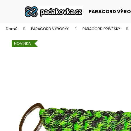
K
Přejít
na
o
PARACORD VÝRO
obsah
Zpět
Zpět
š
do
do
í
Domů
PARACORD VÝROBKY
PARACORD PŘÍVĚSKY
k
obchodu
obchodu
NOVINKA