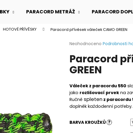
BKY
PARACORD METRÁŽ
PARACORD DOP
HOTOVÉ PŘÍVĚSKY
Paracord přívěsek váleček CAMO GREEN
Co potřebujete najít?
Průměrné
Neohodnoceno
Podrobnosti h
hodnocení
Paracord př
produktu
HLEDAT
je
GREEN
0,0
z
5
Doporučujeme
hvězdiček.
Váleček z paracordu 550
sl
jako
rozlišovací prvek
na zav
spleten
Ručně
z paracordu 
doplněk každodenní potřeby. 
BARVA KROUŽKŮ
?