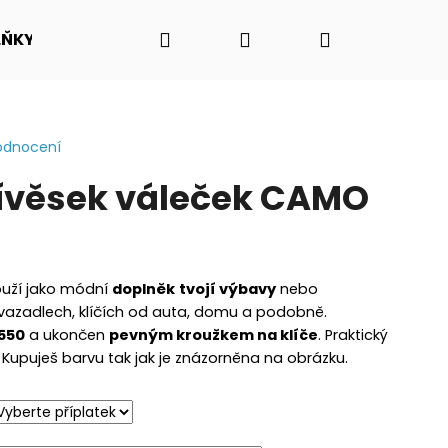
Hledat
Přihlášení
Nákupní
LŇKY
O NÁS - PŘÍBĚH PADAKOVKA.CZ
VIDEO N
košík
odnocení
ívěsek váleček CAMO
ouží jako módní
doplněk
tvojí výbavy
nebo
azadlech, klíčích od auta, domu a podobně.
550
a ukončen
pevným kroužkem na klíče
. Praktický
Kupuješ barvu tak jak je znázorněna na obrázku.