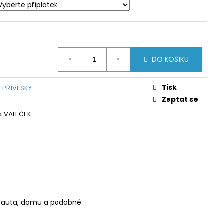
DO KOŠÍKU
Tisk
 PŘÍVĚSKY
Zeptat se
k VÁLEČEK
d auta, domu a podobně.