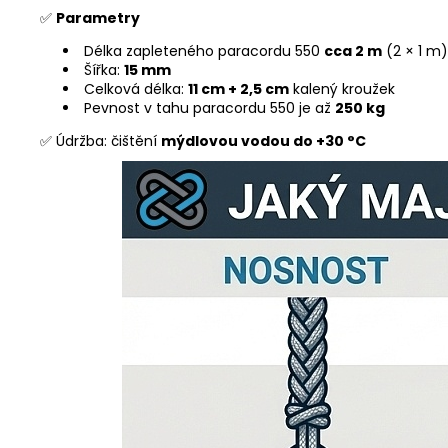
✅
Parametry
Délka zapleteného paracordu 550
cca 2 m
(2 × 1 m)
Šířka:
15 mm
Celková délka:
11 cm + 2,5 cm
kalený kroužek
Pevnost v tahu paracordu 550 je až
250 kg
✅ Údržba: čištění
mýdlovou vodou do +30 °C