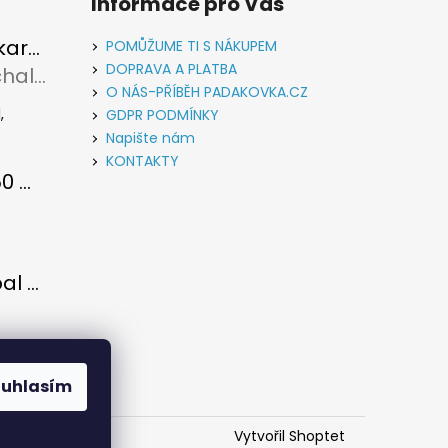
Informace pro Vás
Vypouštěcí karabina kovová stříbrná
POMŮŽUME TI S NÁKUPEM
DOPRAVA A PLATBA
Rudolf Michalec
u je 5 z 5 hvězdiček.
O NÁS-PŘÍBĚH PADAKOVKA.CZ
,
GDPR PODMÍNKY
Napište nám
KONTAKTY
Paracord 550 metráž Světle zelená
u je 5 z 5 hvězdiček.
Paracord obal na láhev
u je 5 z 5 hvězdiček.
 se
ouhlasím
u...
Vytvořil Shoptet