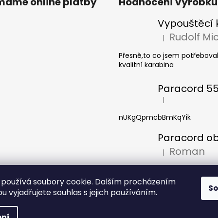
ímáme online platby
Hodnocení výrobků
|
Hodnocení produkt
Přesně,to co jsem potřeboval
kvalitní karabina
|
Hodnocení produkt
nUKgQpmcbBmKqYik
Roman
|
Hodnocení produkt
Pěkný výrobek. Používám jej
(síťku)na láhev Nalgene 1 litr
používá soubory cookie. Dalším procházením
S
širokým hrdlem, takže zaslano
 vyjadřujete souhlas s jejich používáním.
 vyhrazena.
ní