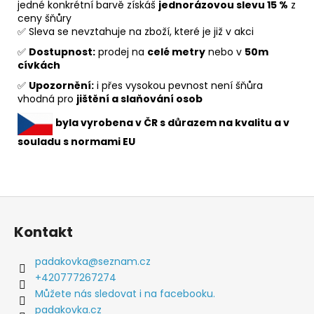
jedné konkrétní barvě získáš
jednorázovou slevu 15 %
z
ceny šňůry
✅ Sleva se nevztahuje na zboží, které je již v akci
✅
Dostupnost:
prodej na
celé metry
nebo v
50m
cívkách
✅
Upozornění:
i přes vysokou pevnost není šňůra
vhodná pro
jištění a slaňování osob
byla vyrobena v ČR s důrazem na kvalitu a v
souladu s normami EU
Z
á
Kontakt
p
a
padakovka
@
seznam.cz
t
+420777267274
í
Můžete nás sledovat i na facebooku.
padakovka.cz