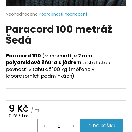
a
j
Průměrné
Neohodnoceno
Podrobnosti hodnocení
hodnocení
í
Paracord 100 metráž
produktu
t
je
Šedá
?
0,0
z
5
hvězdiček.
Paracord 100
(Microcord) je
2 mm
polyamidová šňůra s jádrem
a statickou
HLEDAT
pevností v tahu až 100 kg (měřeno v
laboratorních podmínkách).
D
o
9 Kč
p
/ m
o
Měrná
9 Kč / 1 m
r
cena:
u
DO KOŠÍKU