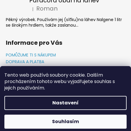
Paracord obal na láhev
Roman
|
Hodnocení produktu je 5 z 5 hvězdiček.
Pěkný výrobek. Používám jej (síťku)na láhev Nalgene 1 litr
se širokým hrdlem, takže zaslanou...
Informace pro Vás
POMŮŽUME TI S NÁKUPEM
DOPRAVA A PLATBA
O NÁS-PŘÍBĚH PADAKOVKA.CZ
Tento web používá soubory cookie. Dalším
GDPR PODMÍNKY
procházením tohoto webu vyjadřujete souhlas s
Napište nám
jejich používáním.
KONTAKTY
Nastavení
Vytvořil Shoptet
Copyright 2026
PADAKOVKA.CZ
. Všechna práva
Souhlasím
vyhrazena.