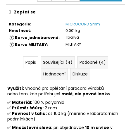
č
u
Zeptat se
j
e
Kategorie
:
MICROCORD 2mm
m
Hmotnost
:
0.001 kg
e
?
1 barva
Barva jednobarevná
:
?
MILITARY
Barva MILITARY
:
Popis
Související (4)
Podobné (4)
Hodnocení
Diskuze
Využití:
vhodná pro oplétání paracord výrobků
nebo tam, kde potřebuješ
malé, ale pevné lanko
✅
Materiál:
100 % polyamid
✅
Průměr šňůry:
2 mm
✅
Pevnost v tahu:
až 100 kg (měřeno v laboratorních
podmínkách)
✅
Množstevní sleva:
při objednávce
10 m a více
v