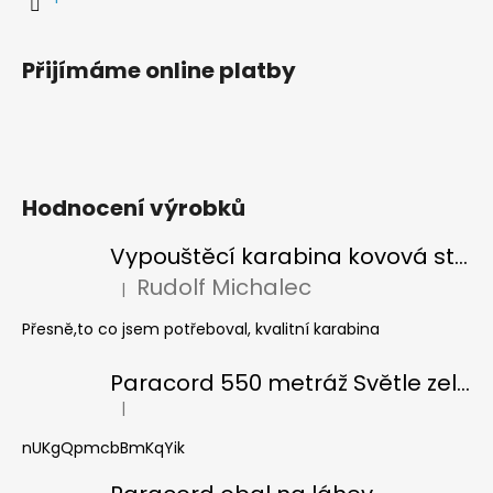
Přijímáme online platby
Hodnocení výrobků
Vypouštěcí karabina kovová stříbrná
Rudolf Michalec
|
Hodnocení produktu je 5 z 5 hvězdiček.
Přesně,to co jsem potřeboval, kvalitní karabina
Paracord 550 metráž Světle zelená
|
Hodnocení produktu je 5 z 5 hvězdiček.
nUKgQpmcbBmKqYik