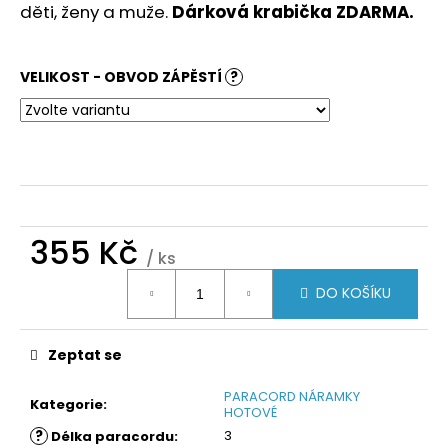
č
děti, ženy a muže.
Dárková krabička ZDARMA.
u
j
e
VELIKOST - OBVOD ZÁPĚSTÍ
?
m
e
355 Kč
/ ks
Měrná
DO KOŠÍKU
cena:
Zeptat se
PARACORD NÁRAMKY
Kategorie
:
HOTOVÉ
?
3
Délka paracordu
: