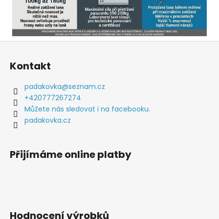
Z
á
Kontakt
p
a
padakovka
@
seznam.cz
t
+420777267274
í
Můžete nás sledovat i na facebooku.
padakovka.cz
Přijímáme online platby
Hodnocení výrobků