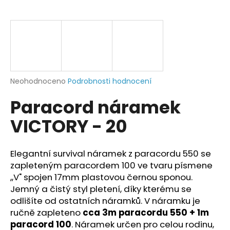
a
j
í
t
?
Průměrné
Neohodnoceno
Podrobnosti hodnocení
hodnocení
Paracord náramek
produktu
je
HLEDAT
VICTORY - 20
0,0
z
5
hvězdiček.
Elegantní survival náramek z paracordu 550 se
D
zapleteným paracordem 100 ve tvaru písmene
o
,,V" spojen 17mm plastovou černou sponou.
p
Jemný a čistý styl pletení, díky kterému se
o
odlišíte od ostatních náramků. V náramku je
r
ručně zapleteno
cca 3m paracordu 550 + 1m
u
paracord 100
. Náramek určen pro celou rodinu,