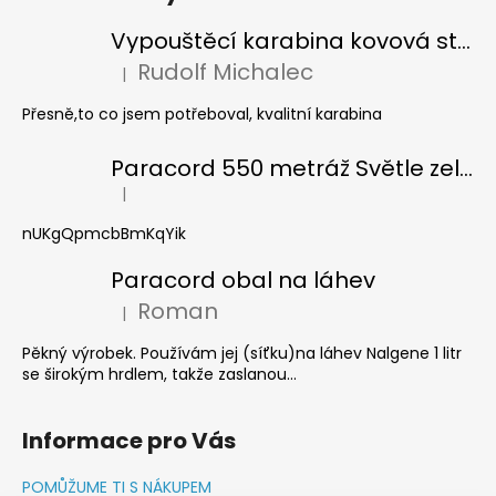
Vypouštěcí karabina kovová stříbrná
Rudolf Michalec
|
Hodnocení produktu je 5 z 5 hvězdiček.
Přesně,to co jsem potřeboval, kvalitní karabina
Paracord 550 metráž Světle zelená
|
Hodnocení produktu je 5 z 5 hvězdiček.
nUKgQpmcbBmKqYik
Paracord obal na láhev
Roman
|
Hodnocení produktu je 5 z 5 hvězdiček.
Pěkný výrobek. Používám jej (síťku)na láhev Nalgene 1 litr
se širokým hrdlem, takže zaslanou...
Informace pro Vás
POMŮŽUME TI S NÁKUPEM