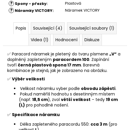
?
Plastová
Spony - přezky
:
?
Náramek VICTORY
Náramky VICTORY
:
Popis
Související (4)
Související soubory (1)
Videa (1)
Hodnocení
Diskuze
✅ Paracord náramek je pletený do tvaru písmene
„V“
a
doplněný zapleteným
paracordem 100
. Zapínání
tvoří
černá plastová spona 17 mm
. Barevná
kombinace je stejná, jak je zobrazeno na obrázku.
✅
Výběr velikosti
Velikost náramku vyber podle
obvodu zápěstí
.
Pokud naměříš hodnotu s desetinným místem
(např.
18,5 cm
), zvol
větší velikost
– tedy
19 cm
(L)
pro pohodlné nošení.
✅
Specifikace náramku
Délka zapleteného paracordu 550:
cca 3 m
(pro
velikost
L
)