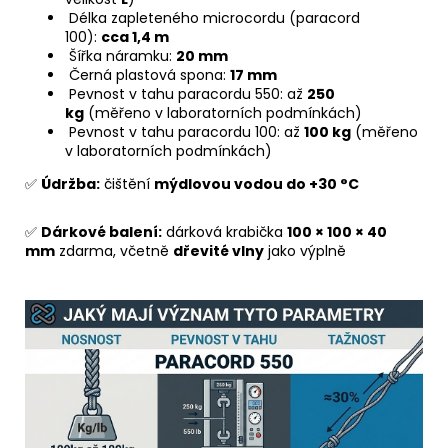
Délka zapleteného microcordu (paracord
100):
cca 1,4 m
Šířka náramku:
20 mm
Černá plastová spona:
17 mm
Pevnost v tahu paracordu 550: až
250
kg
(měřeno v laboratorních podmínkách)
Pevnost v tahu paracordu 100: až
100 kg
(měřeno
v laboratorních podmínkách)
✅
Údržba:
čištění
mýdlovou vodou do +30 °C
✅
Dárkové balení:
dárková krabička
100 × 100 × 40
mm
zdarma, včetně
dřevité vlny
jako výplně