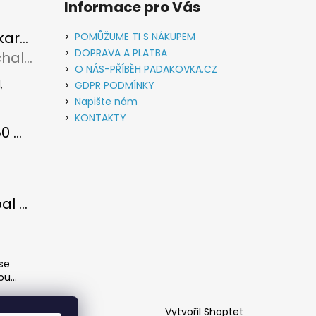
Informace pro Vás
Vypouštěcí karabina kovová stříbrná
POMŮŽUME TI S NÁKUPEM
DOPRAVA A PLATBA
Rudolf Michalec
u je 5 z 5 hvězdiček.
O NÁS-PŘÍBĚH PADAKOVKA.CZ
,
GDPR PODMÍNKY
Napište nám
KONTAKTY
Paracord 550 metráž Světle zelená
u je 5 z 5 hvězdiček.
Paracord obal na láhev
u je 5 z 5 hvězdiček.
 se
u...
Vytvořil Shoptet