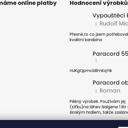
ímáme online platby
Hodnocení výrobků
|
Hodnocení produkt
Přesně,to co jsem potřeboval
kvalitní karabina
|
Hodnocení produkt
nUKgQpmcbBmKqYik
Roman
|
Hodnocení produkt
Pěkný výrobek. Používám jej
(síťku)na láhev Nalgene 1 litr
širokým hrdlem, takže zaslano
 vyhrazena.