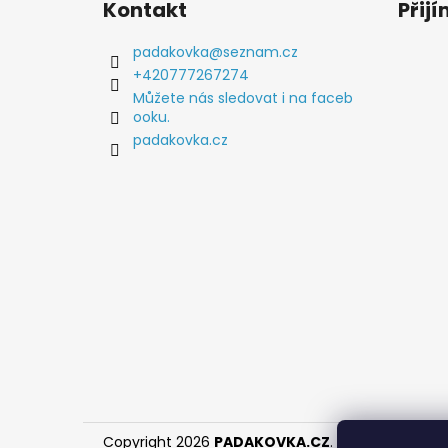
Kontakt
Přij
p
a
padakovka
@
seznam.cz
t
+420777267274
í
Můžete nás sledovat i na faceb
ooku.
padakovka.cz
Copyright 2026
PADAKOVKA.CZ
. Všechna práva