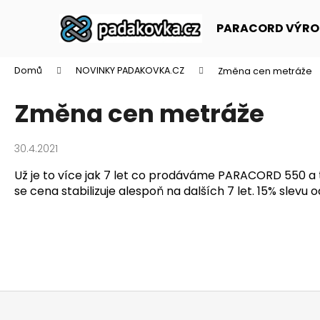
K
Přejít
na
o
PARACORD VÝRO
obsah
Zpět
Zpět
š
do
do
í
Domů
NOVINKY PADAKOVKA.CZ
Změna cen metráže
k
obchodu
obchodu
Změna cen metráže
30.4.2021
Už je to více jak 7 let co prodáváme PARACORD 550 a 
se cena stabilizuje alespoň na dalších 7 let. 15
% slevu o
Z
á