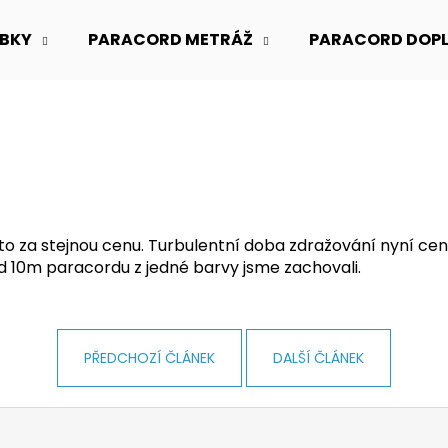
BKY
PARACORD METRÁŽ
PARACORD DOP
Co potřebujete najít?
HLEDAT
to za stejnou cenu. Turbulentní doba zdražování nyní ce
d 10m paracordu z jedné barvy jsme zachovali.
Doporučujeme
PŘEDCHOZÍ ČLÁNEK
DALŠÍ ČLÁNEK