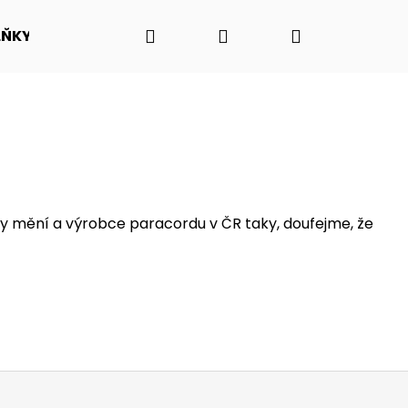
Hledat
Přihlášení
Nákupní
LŇKY
O NÁS - PŘÍBĚH PADAKOVKA.CZ
VIDEO N
košík
ny mění a výrobce paracordu v ČR taky, doufejme, že