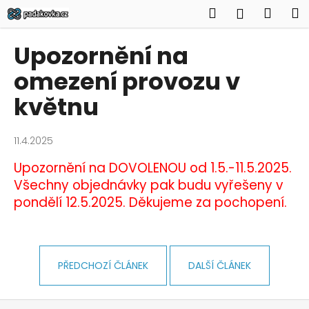
K
Přejít
Hledat
Náku
M
Přihlášen
na
o
obsah
Zpět
Zpět
košík
š
Upozornění na
í
C
omezení provozu v
k
o
květnu
p
o
11.4.2025
t
ř
Upozornění na DOVOLENOU od 1.5.-11.5.2025.
e
Všechny objednávky pak budu vyřešeny v
b
pondělí 12.5.2025. Děkujeme za pochopení.
u
j
e
PŘEDCHOZÍ ČLÁNEK
DALŠÍ ČLÁNEK
t
e
Z
n