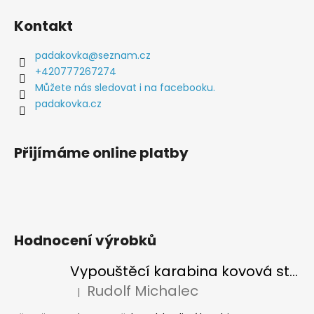
á
a
Kontakt
p
j
a
í
padakovka
@
seznam.cz
t
t
+420777267274
í
?
Můžete nás sledovat i na facebooku.
padakovka.cz
Přijímáme online platby
HLEDAT
D
o
Hodnocení výrobků
p
o
Vypouštěcí karabina kovová stříbrná
r
Rudolf Michalec
|
Hodnocení produktu je 5 z 5 hvězdiček.
u