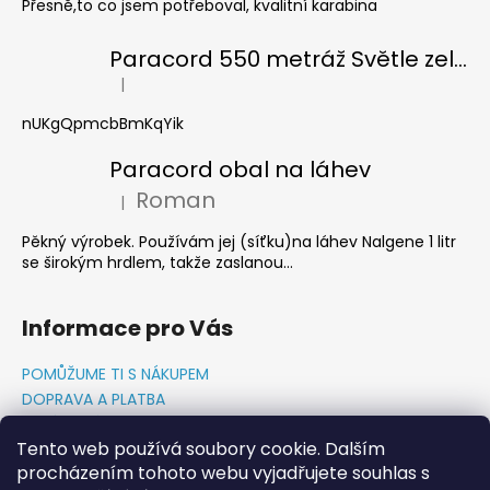
č
Přesně,to co jsem potřeboval, kvalitní karabina
u
j
Paracord 550 metráž Světle zelená
e
|
Hodnocení produktu je 5 z 5 hvězdiček.
m
e
nUKgQpmcbBmKqYik
Paracord obal na láhev
Roman
|
Hodnocení produktu je 5 z 5 hvězdiček.
Pěkný výrobek. Používám jej (síťku)na láhev Nalgene 1 litr
se širokým hrdlem, takže zaslanou...
Informace pro Vás
POMŮŽUME TI S NÁKUPEM
DOPRAVA A PLATBA
O NÁS-PŘÍBĚH PADAKOVKA.CZ
Tento web používá soubory cookie. Dalším
GDPR PODMÍNKY
procházením tohoto webu vyjadřujete souhlas s
Napište nám