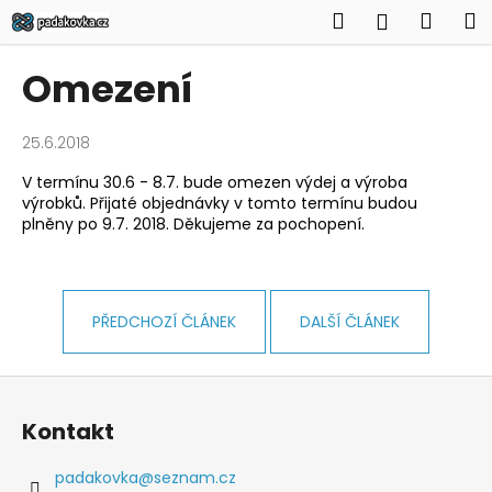
K
Přejít
Hledat
Náku
M
Přihlášen
na
o
obsah
Zpět
Zpět
košík
š
Omezení
í
C
k
o
25.6.2018
p
V termínu 30.6 - 8.7. bude omezen výdej a výroba
o
výrobků. Přijaté objednávky v tomto termínu budou
plněny po 9.7. 2018. Děkujeme za pochopení.
t
ř
e
b
PŘEDCHOZÍ ČLÁNEK
DALŠÍ ČLÁNEK
u
j
Z
e
á
Kontakt
t
p
e
a
padakovka
@
seznam.cz
n