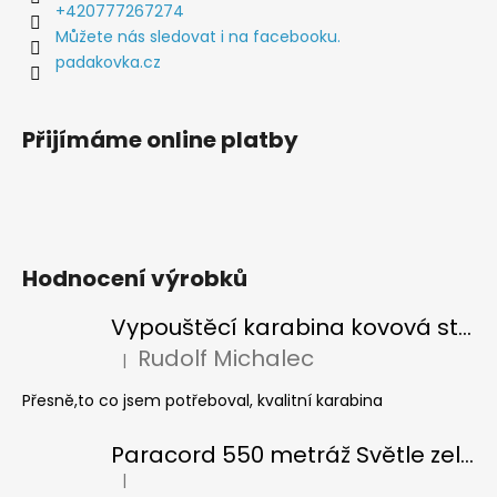
t
+420777267274
a
í
Můžete nás sledovat i na facebooku.
j
padakovka.cz
í
t
Přijímáme online platby
?
HLEDAT
Hodnocení výrobků
Vypouštěcí karabina kovová stříbrná
D
Rudolf Michalec
|
Hodnocení produktu je 5 z 5 hvězdiček.
o
p
Přesně,to co jsem potřeboval, kvalitní karabina
o
r
Paracord 550 metráž Světle zelená
u
|
Hodnocení produktu je 5 z 5 hvězdiček.