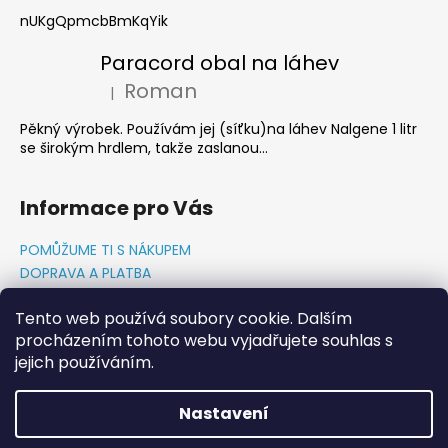
č
nUKgQpmcbBmKqYik
u
j
Paracord obal na láhev
e
Roman
m
|
Hodnocení produktu je 5 z 5 hvězdiček.
e
Pěkný výrobek. Používám jej (síťku)na láhev Nalgene 1 litr
se širokým hrdlem, takže zaslanou...
Informace pro Vás
POMŮŽUME TI S NÁKUPEM
DOPRAVA A PLATBA
O NÁS-PŘÍBĚH PADAKOVKA.CZ
Tento web používá soubory cookie. Dalším
GDPR PODMÍNKY
procházením tohoto webu vyjadřujete souhlas s
Napište nám
jejich používáním.
KONTAKTY
Nastavení
Vytvořil Shoptet