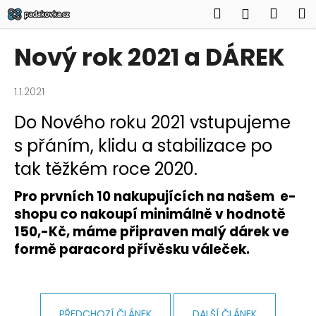
K
Přejít
Hledat
Náku
M
Přihlášen
na
o
obsah
Zpět
Zpět
košík
š
Nový rok 2021 a DÁREK
í
C
k
o
1.1.2021
p
Do Nového roku 2021 vstupujeme
o
s přáním, klidu a stabilizace po
t
tak těžkém roce 2020.
ř
e
Pro prvních 10 nakupujících na našem e-
b
shopu co nakoupí minimálně v hodnotě
u
150,-Kč, máme připraven malý dárek ve
j
formě paracord přívěsku váleček.
e
t
e
n
PŘEDCHOZÍ ČLÁNEK
DALŠÍ ČLÁNEK