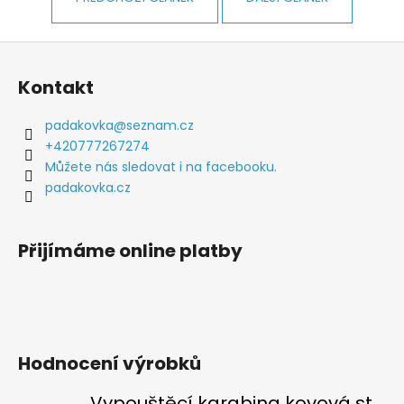
a
j
Z
í
á
Kontakt
t
p
?
a
padakovka
@
seznam.cz
t
+420777267274
í
Můžete nás sledovat i na facebooku.
padakovka.cz
HLEDAT
Přijímáme online platby
D
o
p
o
Hodnocení výrobků
r
u
Vypouštěcí karabina kovová stříbrná