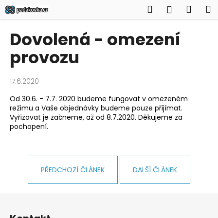
K
Přejít
Hledat
Náku
M
Přihlášen
na
o
obsah
Zpět
Zpět
košík
š
Dovolená - omezení
í
C
provozu
k
o
p
17.6.2020
o
Od 30.6. - 7.7. 2020 budeme fungovat v omezeném
t
režimu a Vaše objednávky budeme pouze přijímat.
ř
Vyřizovat je začneme, až od 8.7.2020. Děkujeme za
e
pochopení.
b
u
j
PŘEDCHOZÍ ČLÁNEK
DALŠÍ ČLÁNEK
e
t
Z
e
á
n