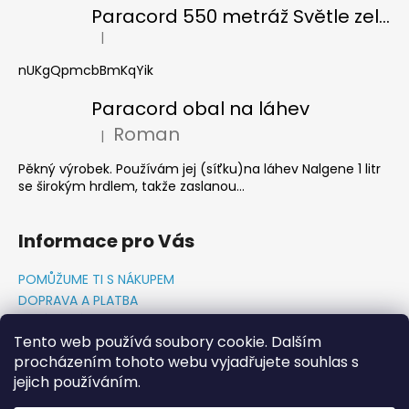
č
Paracord 550 metráž Světle zelená
u
|
j
Hodnocení produktu je 5 z 5 hvězdiček.
e
nUKgQpmcbBmKqYik
m
e
Paracord obal na láhev
Roman
|
Hodnocení produktu je 5 z 5 hvězdiček.
Pěkný výrobek. Používám jej (síťku)na láhev Nalgene 1 litr
se širokým hrdlem, takže zaslanou...
Informace pro Vás
POMŮŽUME TI S NÁKUPEM
DOPRAVA A PLATBA
O NÁS-PŘÍBĚH PADAKOVKA.CZ
Tento web používá soubory cookie. Dalším
GDPR PODMÍNKY
procházením tohoto webu vyjadřujete souhlas s
Napište nám
jejich používáním.
KONTAKTY