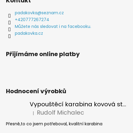
Kontakt
p
a
a
padakovka
@
seznam.cz
j
t
+420777267274
í
í
Můžete nás sledovat i na facebooku.
t
padakovka.cz
?
Přijímáme online platby
HLEDAT
Hodnocení výrobků
D
o
Vypouštěcí karabina kovová stříbrná
p
Rudolf Michalec
|
o
Hodnocení produktu je 5 z 5 hvězdiček.
r
Přesně,to co jsem potřeboval, kvalitní karabina
u