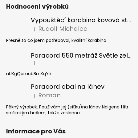
Hodnocení výrobků
Vypouštěcí karabina kovová stříbrná
Rudolf Michalec
|
Hodnocení produktu je 5 z 5 hvězdiček.
Přesně,to co jsem potřeboval, kvalitní karabina
Paracord 550 metráž Světle zelená
|
Hodnocení produktu je 5 z 5 hvězdiček.
nUKgQpmcbBmKqYik
Paracord obal na láhev
Roman
|
Hodnocení produktu je 5 z 5 hvězdiček.
Pěkný výrobek. Používám jej (síťku)na láhev Nalgene 1 litr
se širokým hrdlem, takže zaslanou...
Informace pro Vás