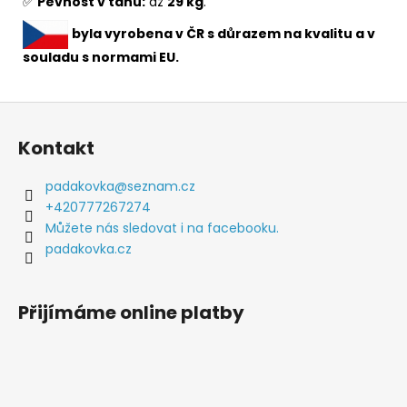
✅
Pevnost v tahu:
až
29 kg
.
byla vyrobena v ČR s důrazem na kvalitu a v
souladu s normami EU.
Z
á
Kontakt
p
a
padakovka
@
seznam.cz
t
+420777267274
í
Můžete nás sledovat i na facebooku.
padakovka.cz
Přijímáme online platby