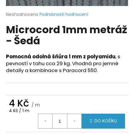
a
j
Průměrné
Neohodnoceno
Podrobnosti hodnocení
hodnocení
í
Microcord 1mm metráž
produktu
t
je
- Šedá
?
0,0
z
5
hvězdiček.
Pomocná odolná šňůra 1 mm z polyamidu
, s
pevností v tahu cca 29 kg. Vhodná pro jemné
HLEDAT
detaily a kombinace s Paracord 550.
D
4 Kč
o
/ m
p
Měrná
4 Kč / 1 m
o
cena:
r
DO KOŠÍKU
u