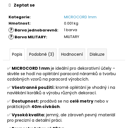
č
Zeptat se
u
j
Kategorie
:
MICROCORD 1mm
e
Hmotnost
:
0.001 kg
m
?
1 barva
Barva jednobarevná
:
e
?
MILITARY
Barva MILITARY
:
Popis
Podobné (3)
Hodnocení
Diskuze
✅
MICROCORD 1 mm
je ideální pro dekorativní účely –
skvěle se hodí na oplétání paracord náramků a tvorbu
ozdobných vzorů na paracord výrobcích.
✅
Všestranné použití:
kromě oplétání je vhodný i na
navlékání korálků a výrobu různých dekorací.
✅
Dostupnost:
prodává se na
celé metry
nebo v
praktických
40m cívkách
.
✅
Vysoká kvalita:
jemný, ale zároveň pevný materiál
pro precizní a detailní práci.