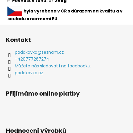
✅
Pevnost v tahu:
až
29 kg
.
byla vyrobena v ČR s důrazem na kvalitu a v
souladu s normami EU.
Z
á
Kontakt
p
a
padakovka
@
seznam.cz
t
+420777267274
í
Můžete nás sledovat i na facebooku.
padakovka.cz
Přijímáme online platby
Hodnocení výrobků