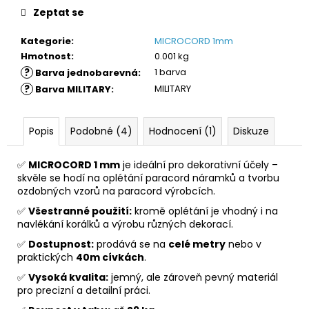
č
Zeptat se
u
j
Kategorie
:
MICROCORD 1mm
e
Hmotnost
:
0.001 kg
m
?
1 barva
Barva jednobarevná
:
e
?
MILITARY
Barva MILITARY
:
Popis
Podobné (4)
Hodnocení (1)
Diskuze
✅
MICROCORD 1 mm
je ideální pro dekorativní účely –
skvěle se hodí na oplétání paracord náramků a tvorbu
ozdobných vzorů na paracord výrobcích.
✅
Všestranné použití:
kromě oplétání je vhodný i na
navlékání korálků a výrobu různých dekorací.
✅
Dostupnost:
prodává se na
celé metry
nebo v
praktických
40m cívkách
.
✅
Vysoká kvalita:
jemný, ale zároveň pevný materiál
pro precizní a detailní práci.