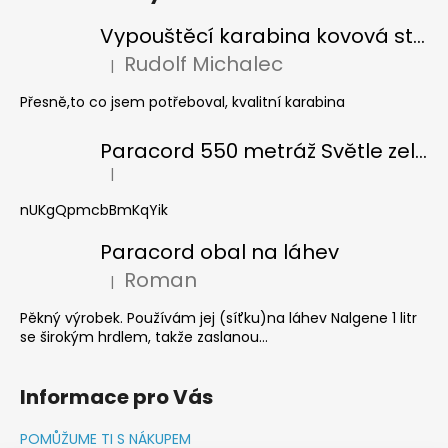
Vypouštěcí karabina kovová stříbrná
Rudolf Michalec
|
Hodnocení produktu je 5 z 5 hvězdiček.
Přesně,to co jsem potřeboval, kvalitní karabina
Paracord 550 metráž Světle zelená
|
Hodnocení produktu je 5 z 5 hvězdiček.
nUKgQpmcbBmKqYik
Paracord obal na láhev
Roman
|
Hodnocení produktu je 5 z 5 hvězdiček.
Pěkný výrobek. Používám jej (síťku)na láhev Nalgene 1 litr
se širokým hrdlem, takže zaslanou...
Informace pro Vás
POMŮŽUME TI S NÁKUPEM