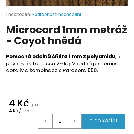
a
j
Průměrné
1 hodnocení
Podrobnosti hodnocení
hodnocení
í
Microcord 1mm metráž
produktu
t
je
- Coyot hnědá
?
5,0
z
5
hvězdiček.
Pomocná odolná šňůra 1 mm z polyamidu
, s
pevností v tahu cca 29 kg. Vhodná pro jemné
HLEDAT
detaily a kombinace s Paracord 550.
D
4 Kč
o
/ m
p
Měrná
4 Kč / 1 m
o
cena:
r
DO KOŠÍKU
u