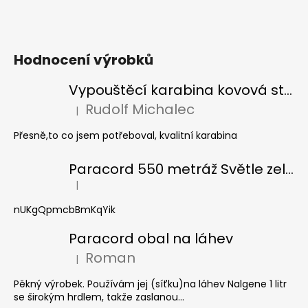
a
j
í
Hodnocení výrobků
t
?
Vypouštěcí karabina kovová stříbrná
Rudolf Michalec
|
Hodnocení produktu je 5 z 5 hvězdiček.
Přesně,to co jsem potřeboval, kvalitní karabina
HLEDAT
Paracord 550 metráž Světle zelená
|
Hodnocení produktu je 5 z 5 hvězdiček.
nUKgQpmcbBmKqYik
D
o
Paracord obal na láhev
p
Roman
|
o
Hodnocení produktu je 5 z 5 hvězdiček.
r
Pěkný výrobek. Používám jej (síťku)na láhev Nalgene 1 litr
u
se širokým hrdlem, takže zaslanou...