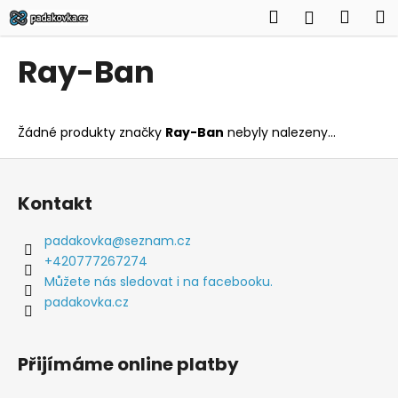
K
Přejít
Hledat
Náku
M
Přihlášen
na
o
obsah
Zpět
Zpět
košík
š
Ray-Ban
í
C
k
o
Žádné produkty značky
Ray-Ban
nebyly nalezeny...
p
o
Z
t
á
Kontakt
ř
p
e
a
padakovka
@
seznam.cz
b
t
+420777267274
u
í
Můžete nás sledovat i na facebooku.
j
padakovka.cz
e
t
Přijímáme online platby
e
n