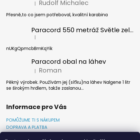
Rudolf Michalec
|
Hodnocení produktu je 5 z 5 hvězdiček.
Přesně,to co jsem potřeboval, kvalitní karabina
Paracord 550 metráž Světle zelená
|
Hodnocení produktu je 5 z 5 hvězdiček.
nUKgQpmcbBmKqYik
Paracord obal na láhev
Roman
|
Hodnocení produktu je 5 z 5 hvězdiček.
Pěkný výrobek. Používám jej (síťku)na láhev Nalgene 1 litr
se širokým hrdlem, takže zaslanou...
Informace pro Vás
POMŮŽUME TI S NÁKUPEM
DOPRAVA A PLATBA
O NÁS-PŘÍBĚH PADAKOVKA.CZ