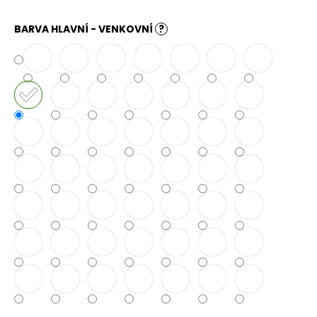
č
u
BARVA HLAVNÍ - VENKOVNÍ
?
j
e
m
e