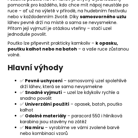
pomocník pro každého, kdo chce mít nápoj neustále po
ruce – ať už na výletě v přírodě, na hudebním festivalu
nebo v každodenním životě. Díky
samosvorného uzlu
láhev pevně drží na místě a sama se nevysmekne.
Přitom její vyjmutí je otázkou vteřiny – stačí uzel
jednoduše povolit.
Poutko lze připevnit prakticky kamkoliv –
k opasku,
poutku kalhot nebo na batoh
– a vaše ruce zůstanou
volné.
Hlavní výhody
✅
Pevné uchycení
– samosvorný uzel spolehlivě
drží láhev, která se sama nevysmekne
✅
Snadné vyjmutí
– uzel lze kdykoliv rychle a
snadno povolit
✅
Univerzální použití
– opasek, batoh, poutko
kalhot
✅
Odolné materiály
– paracord 550 i hliníková
karabina jsou stavěny na zátěž
✅
Na míru
– vyrobíme ve vámi zvolené barvě
nebo kombinaci vzorů