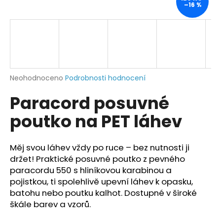
–16 %
a
j
í
t
?
Průměrné
Neohodnoceno
Podrobnosti hodnocení
hodnocení
Paracord posuvné
produktu
je
HLEDAT
poutko na PET láhev
0,0
z
5
hvězdiček.
Měj svou láhev vždy po ruce – bez nutnosti ji
D
držet! Praktické posuvné poutko z pevného
o
paracordu 550 s hliníkovou karabinou a
p
pojistkou, ti spolehlivě upevní láhev k opasku,
o
batohu nebo poutku kalhot. Dostupné v široké
r
škále barev a vzorů.
u