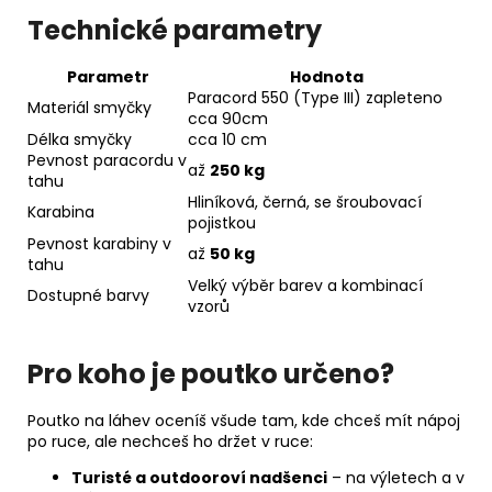
Technické parametry
Parametr
Hodnota
Paracord 550 (Type III) zapleteno
Materiál smyčky
cca 90cm
Délka smyčky
cca 10 cm
Pevnost paracordu v
až
250 kg
tahu
Hliníková, černá, se šroubovací
Karabina
pojistkou
Pevnost karabiny v
až
50 kg
tahu
Velký výběr barev a kombinací
Dostupné barvy
vzorů
Pro koho je poutko určeno?
Poutko na láhev oceníš všude tam, kde chceš mít nápoj
po ruce, ale nechceš ho držet v ruce:
Turisté a outdooroví nadšenci
– na výletech a v