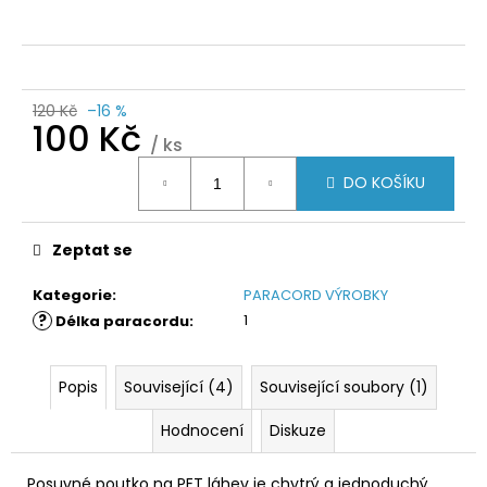
120 Kč
–16 %
100 Kč
/ ks
Měrná
DO KOŠÍKU
cena:
Zeptat se
Kategorie
:
PARACORD VÝROBKY
?
1
Délka paracordu
:
Popis
Související (4)
Související soubory (1)
Hodnocení
Diskuze
Posuvné poutko na PET láhev je chytrý a jednoduchý