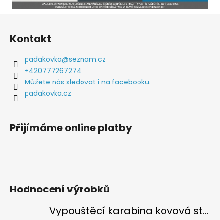
Z
á
Kontakt
p
a
padakovka
@
seznam.cz
t
+420777267274
í
Můžete nás sledovat i na facebooku.
padakovka.cz
Přijímáme online platby
Hodnocení výrobků
Vypouštěcí karabina kovová stříbrná