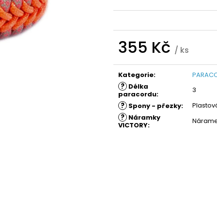
355 Kč
/ ks
Měrná
cena:
Kategorie
:
PARACO
?
Délka
3
paracordu
:
?
Plastov
Spony - přezky
:
?
Náramky
Nárame
VICTORY
: