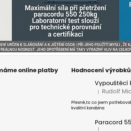
ímáme online platby
Hodnocení výrobků
|
Hodnocení produkt
Přesně,to co jsem potřeboval
kvalitní karabina
|
Hodnocení produkt