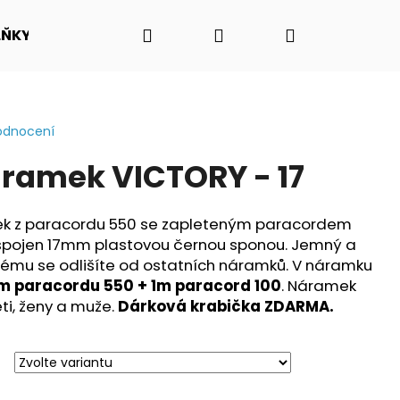
Hledat
Přihlášení
Nákupní
LŇKY
O NÁS - PŘÍBĚH PADAKOVKA.CZ
VIDEO N
košík
odnocení
ramek VICTORY - 17
mek z paracordu 550 se zapleteným paracordem
" spojen 17mm plastovou černou sponou. Jemný a
kterému se odlišíte od ostatních náramků. V náramku
m paracordu 550 + 1m paracord 100
. Náramek
ěti, ženy a muže.
Dárková krabička ZDARMA.