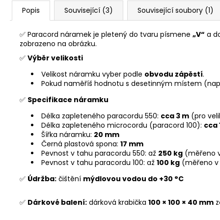
Popis
Související (3)
Související soubory (1)
✅ Paracord náramek je pletený do tvaru písmene
„V“
a d
zobrazeno na obrázku.
✅
Výběr velikosti
Velikost náramku vyber podle
obvodu zápěstí
.
Pokud naměříš hodnotu s desetinným místem (nap
✅
Specifikace náramku
Délka zapleteného paracordu 550:
cca 3 m
(pro vel
Délka zapleteného microcordu (paracord 100):
cca 
Šířka náramku:
20 mm
Černá plastová spona:
17 mm
Pevnost v tahu paracordu 550: až
250 kg
(měřeno v
Pevnost v tahu paracordu 100: až
100 kg
(měřeno v
✅
Údržba:
čištění
mýdlovou vodou do +30 °C
✅
Dárkové balení:
dárková krabička
100 × 100 × 40 mm
z