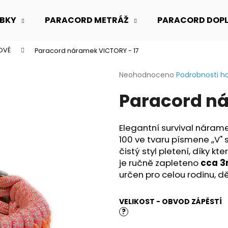
BKY
PARACORD METRÁŽ
PARACORD DOP
OVÉ
Paracord náramek VICTORY - 17
Co potřebujete najít?
Průměrné
Neohodnoceno
Podrobnosti h
hodnocení
Paracord ná
produktu
HLEDAT
je
0,0
z
Elegantní survival nára
5
Doporučujeme
100 ve tvaru písmene ,,V
hvězdiček.
čistý styl pletení, díky 
je ručně zapleteno
cca 3
určen pro celou rodinu, d
VELIKOST - OBVOD ZÁPĚSTÍ
?