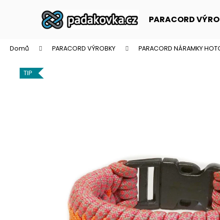
K
Přejít
na
o
PARACORD VÝRO
obsah
Zpět
Zpět
š
do
do
í
Domů
PARACORD VÝROBKY
PARACORD NÁRAMKY HOT
k
obchodu
obchodu
TIP