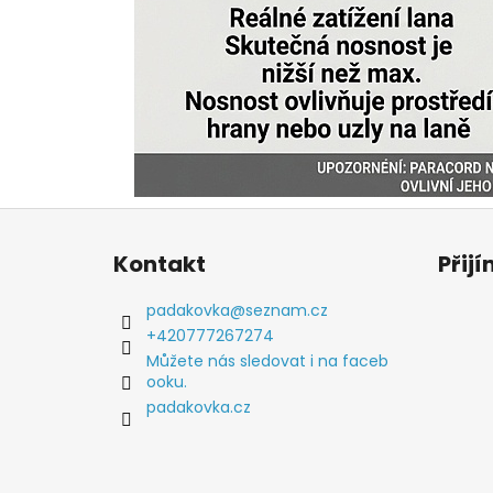
Z
á
Kontakt
Přij
p
a
padakovka
@
seznam.cz
t
+420777267274
í
Můžete nás sledovat i na faceb
ooku.
padakovka.cz