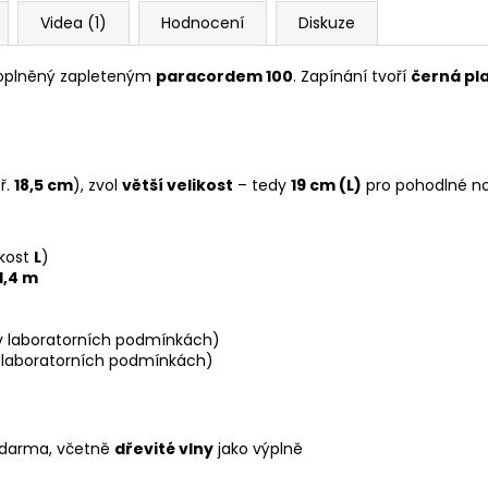
Videa (1)
Hodnocení
Diskuze
oplněný zapleteným
paracordem 100
. Zapínání tvoří
černá pl
ř.
18,5 cm
), zvol
větší velikost
– tedy
19 cm (L)
pro pohodlné no
ikost
L
)
1,4 m
 laboratorních podmínkách)
 laboratorních podmínkách)
darma, včetně
dřevité vlny
jako výplně