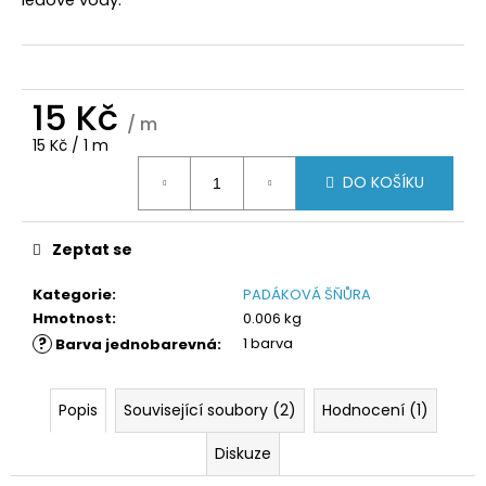
č
u
j
e
m
15 Kč
e
/ m
Měrná
15 Kč / 1 m
cena:
DO KOŠÍKU
Zeptat se
Kategorie
:
PADÁKOVÁ ŠŇŮRA
Hmotnost
:
0.006 kg
?
1 barva
Barva jednobarevná
:
Popis
Související soubory (2)
Hodnocení (1)
Diskuze