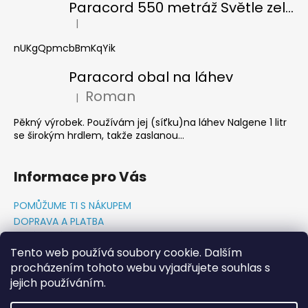
Paracord 550 metráž Světle zelená
|
Hodnocení produktu je 5 z 5 hvězdiček.
nUKgQpmcbBmKqYik
Paracord obal na láhev
Roman
|
Hodnocení produktu je 5 z 5 hvězdiček.
Pěkný výrobek. Používám jej (síťku)na láhev Nalgene 1 litr
se širokým hrdlem, takže zaslanou...
Informace pro Vás
POMŮŽUME TI S NÁKUPEM
DOPRAVA A PLATBA
O NÁS-PŘÍBĚH PADAKOVKA.CZ
Tento web používá soubory cookie. Dalším
GDPR PODMÍNKY
procházením tohoto webu vyjadřujete souhlas s
Napište nám
jejich používáním.
KONTAKTY