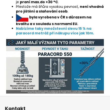
je
praní max.do +30 °C
.
Přestože má šňůra vysokou pevnost,
není vhodná
pro jištění a slaňování osob
.
byla vyrobena v ČR s důrazem na
kvalitu a v souladu s normami EU.
Nabízíme taky množstevní slevu 15 % na
paracord metráž při nákupu více jak 10m.
Z
á
Kontakt