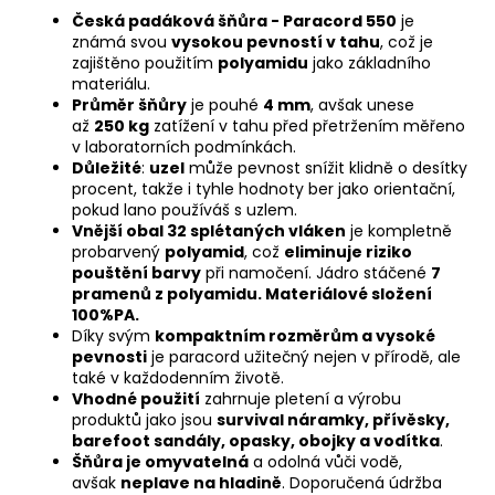
Česká padáková šňůra - Paracord 550
je
známá svou
vysokou pevností v tahu
, což je
zajištěno použitím
polyamidu
jako základního
materiálu.
Průměr šňůry
je pouhé
4 mm
, avšak unese
až
250 kg
zatížení v tahu před přetržením měřeno
v laboratorních podmínkách.
Důležité
:
uzel
může pevnost snížit klidně o desítky
procent, takže i tyhle hodnoty ber jako orientační,
pokud lano používáš s uzlem.
Vnější obal 32 splétaných vláken
je kompletně
probarvený
polyamid
, což
eliminuje riziko
pouštění barvy
při namočení. Jádro stáčené
7
pramenů z polyamidu. Materiálové složení
100%PA.
Díky svým
kompaktním rozměrům a vysoké
pevnosti
je paracord užitečný nejen v přírodě, ale
také v každodenním životě.
Vhodné použití
zahrnuje pletení a výrobu
produktů jako jsou
survival náramky, přívěsky,
barefoot sandály, opasky, obojky a vodítka
.
Šňůra je omyvatelná
a odolná vůči vodě,
avšak
neplave na hladině
.
Doporučená údržba