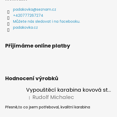
p
a
padakovka
@
seznam.cz
t
+420777267274
í
Můžete nás sledovat i na facebooku.
padakovka.cz
Přijímáme online platby
Hodnocení výrobků
Vypouštěcí karabina kovová stříbrná
Rudolf Michalec
|
Hodnocení produktu je 5 z 5 hvězdiček.
Přesně,to co jsem potřeboval, kvalitní karabina