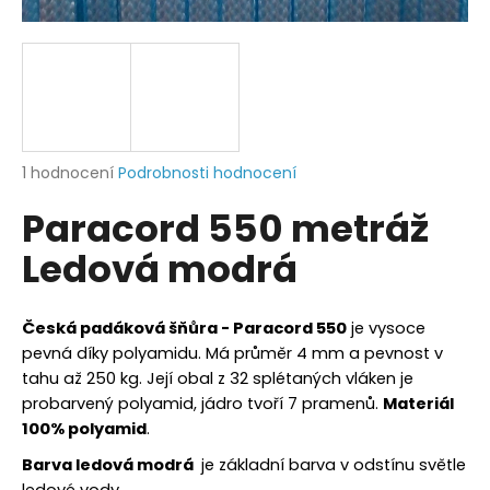
a
j
í
t
?
Průměrné
1 hodnocení
Podrobnosti hodnocení
hodnocení
Paracord 550 metráž
produktu
je
HLEDAT
Ledová modrá
5,0
z
5
hvězdiček.
Česká padáková šňůra - Paracord 550
je vysoce
D
pevná díky polyamidu. Má průměr 4 mm a pevnost v
o
tahu až 250 kg. Její obal z 32 splétaných vláken je
p
probarvený polyamid, jádro tvoří 7 pramenů.
Materiál
o
100% polyamid
.
r
Barva ledová modrá
je základní barva v odstínu světle
u
ledové vody.