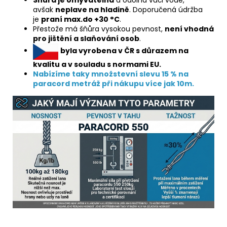
avšak
neplave na hladině
.
Doporučená údržba
je
praní max.do +30 °C
.
Přestože má šňůra vysokou pevnost,
není vhodná
pro jištění a slaňování osob
.
byla vyrobena v ČR s důrazem na
kvalitu a v souladu s normami EU.
Nabízíme taky množstevní slevu 15 % na
paracord metráž při nákupu více jak 10m.