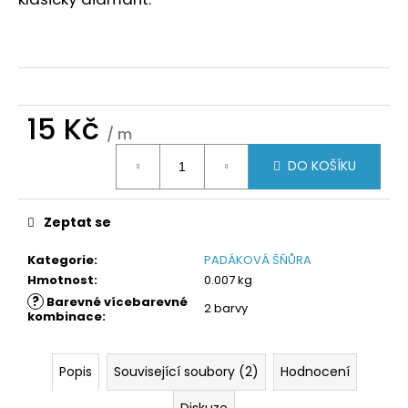
č
u
j
e
m
e
15 Kč
/ m
Měrná
DO KOŠÍKU
cena:
Zeptat se
Kategorie
:
PADÁKOVÁ ŠŇŮRA
Hmotnost
:
0.007 kg
?
Barevné vícebarevné
2 barvy
kombinace
:
Popis
Související soubory (2)
Hodnocení
Diskuze