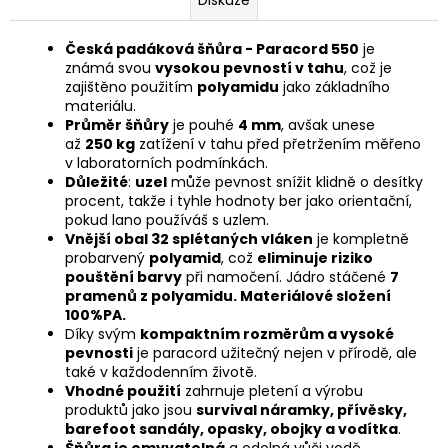
Česká padáková šňůra - Paracord 550
je
známá svou
vysokou pevností v tahu
, což je
zajištěno použitím
polyamidu
jako základního
materiálu.
Průměr šňůry
je pouhé
4 mm
, avšak unese
až
250 kg
zatížení v tahu před přetržením měřeno
v laboratorních podmínkách.
Důležité
:
uzel
může pevnost snížit klidně o desítky
procent, takže i tyhle hodnoty ber jako orientační,
pokud lano používáš s uzlem.
Vnější obal 32 splétaných vláken
je kompletně
probarvený
polyamid
, což
eliminuje riziko
pouštění barvy
při namočení. Jádro stáčené
7
pramenů z polyamidu. Materiálové složení
100%PA.
Díky svým
kompaktním rozměrům a vysoké
pevnosti
je paracord užitečný nejen v přírodě, ale
také v každodenním životě.
Vhodné použití
zahrnuje pletení a výrobu
produktů jako jsou
survival náramky, přívěsky,
barefoot sandály, opasky, obojky a vodítka
.
Šňůra je omyvatelná
a odolná vůči vodě,