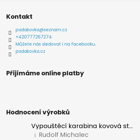
Z
á
Kontakt
p
a
padakovka
@
seznam.cz
t
+420777267274
í
Můžete nás sledovat i na facebooku.
padakovka.cz
Přijímáme online platby
Hodnocení výrobků
Vypouštěcí karabina kovová stříbrná
Rudolf Michalec
|
Hodnocení produktu je 5 z 5 hvězdiček.