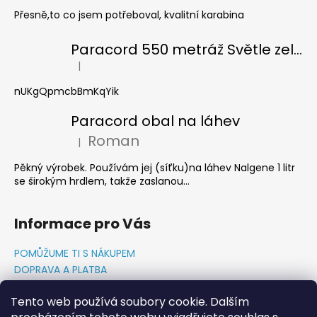
Přesně,to co jsem potřeboval, kvalitní karabina
Paracord 550 metráž Světle zelená
|
Hodnocení produktu je 5 z 5 hvězdiček.
nUKgQpmcbBmKqYik
Paracord obal na láhev
Roman
|
Hodnocení produktu je 5 z 5 hvězdiček.
Pěkný výrobek. Používám jej (síťku)na láhev Nalgene 1 litr
se širokým hrdlem, takže zaslanou...
Informace pro Vás
POMŮŽUME TI S NÁKUPEM
DOPRAVA A PLATBA
O NÁS-PŘÍBĚH PADAKOVKA.CZ
Tento web používá soubory cookie. Dalším
GDPR PODMÍNKY