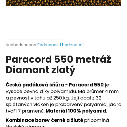
a
j
í
t
?
Průměrné
Neohodnoceno
Podrobnosti hodnocení
hodnocení
Paracord 550 metráž
produktu
je
HLEDAT
Diamant zlatý
0,0
z
5
hvězdiček.
Česká padáková šňůra - Paracord 550
je
D
vysoce pevná díky polyamidu. Má průměr 4 mm
o
a pevnost v tahu až 250 kg. Její obal z 32
p
splétaných vláken je probarvený polyamid, jádro
o
tvoří 7 pramenů.
Materiál 100% polyamid
.
r
Kombinace barev černé a žluté
připomíná
u
klasický diamant.